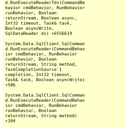
d.RunExecuteReaderTds(CommandBe
havior cmdBehavior, RunBehavior 
runBehavior, Boolean 
returnStream, Boolean async, 
Int32 timeout, Task& task, 
Boolean asyncWrite, 
SqlDataReader ds) +6556619

System.Data.SqlClient.SqlComman
d.RunExecuteReader(CommandBehav
ior cmdBehavior, RunBehavior 
runBehavior, Boolean 
returnStream, String method, 
TaskCompletionSource`1 
completion, Int32 timeout, 
Task& task, Boolean asyncWrite) 
+586

System.Data.SqlClient.SqlComman
d.RunExecuteReader(CommandBehav
ior cmdBehavior, RunBehavior 
runBehavior, Boolean 
returnStream, String method) 
+104
