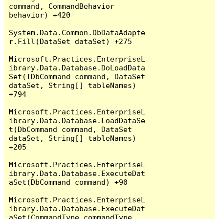
command, CommandBehavior 
behavior) +420

System.Data.Common.DbDataAdapte
r.Fill(DataSet dataSet) +275

Microsoft.Practices.EnterpriseL
ibrary.Data.Database.DoLoadData
Set(IDbCommand command, DataSet 
dataSet, String[] tableNames) 
+794

Microsoft.Practices.EnterpriseL
ibrary.Data.Database.LoadDataSe
t(DbCommand command, DataSet 
dataSet, String[] tableNames) 
+205

Microsoft.Practices.EnterpriseL
ibrary.Data.Database.ExecuteDat
aSet(DbCommand command) +90

Microsoft.Practices.EnterpriseL
ibrary.Data.Database.ExecuteDat
aSet(CommandType commandType, 