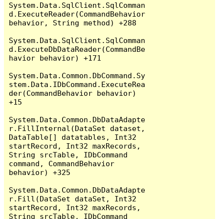
System.Data.SqlClient.SqlComman
d.ExecuteReader(CommandBehavior 
behavior, String method) +288

System.Data.SqlClient.SqlComman
d.ExecuteDbDataReader(CommandBe
havior behavior) +171

System.Data.Common.DbCommand.Sy
stem.Data.IDbCommand.ExecuteRea
der(CommandBehavior behavior) 
+15

System.Data.Common.DbDataAdapte
r.FillInternal(DataSet dataset, 
DataTable[] datatables, Int32 
startRecord, Int32 maxRecords, 
String srcTable, IDbCommand 
command, CommandBehavior 
behavior) +325

System.Data.Common.DbDataAdapte
r.Fill(DataSet dataSet, Int32 
startRecord, Int32 maxRecords, 
String srcTable, IDbCommand 