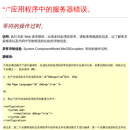
“/”应用程序中的服务器错误。
等待的操作过时。
说明:
执行当前 Web 请求期间，出现未经处理的异常。请检查堆栈跟踪信息，以了解有关
该错误以及代码中导致错误的出处的详细信息。
异常详细信息:
System.ComponentModel.Win32Exception: 等待的操作过时。
源错误:
只有在调试模式下进行编译时，生成此未经处理的异常的源代码才会显示出来。若要启用此功能，请执行以
下步骤之一，然后请求 URL:
1. 在产生错误的文件的顶部添加一条“Debug=true”指令。例如:
<%@ Page Language="C#" Debug="true" %>
或:
2. 将以下的节添加到应用程序的配置文件中:
<configuration>
<system.web>
<compilation debug="true"/>
</system.web>
</configuration>
请注意，第二个步骤将使给定应用程序中的所有文件在调试模式下进行编译；第一个步骤仅使该特定文件在