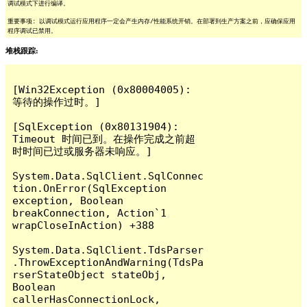
调试模式下进行编译。
重要事项: 以调试模式运行应用程序一定会产生内存/性能系统开销。在部署到生产方案之前，应确保应用
程序调试已禁用。
堆栈跟踪:
[Win32Exception (0x80004005): 
等待的操作过时。]

[SqlException (0x80131904): 
Timeout 时间已到。在操作完成之前超
时时间已过或服务器未响应。]

System.Data.SqlClient.SqlConnec
tion.OnError(SqlException 
exception, Boolean 
breakConnection, Action`1 
wrapCloseInAction) +388

System.Data.SqlClient.TdsParser
.ThrowExceptionAndWarning(TdsPa
rserStateObject stateObj, 
Boolean 
callerHasConnectionLock, 