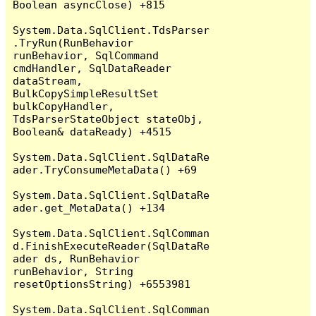
Boolean asyncClose) +815

System.Data.SqlClient.TdsParser
.TryRun(RunBehavior 
runBehavior, SqlCommand 
cmdHandler, SqlDataReader 
dataStream, 
BulkCopySimpleResultSet 
bulkCopyHandler, 
TdsParserStateObject stateObj, 
Boolean& dataReady) +4515

System.Data.SqlClient.SqlDataRe
ader.TryConsumeMetaData() +69

System.Data.SqlClient.SqlDataRe
ader.get_MetaData() +134

System.Data.SqlClient.SqlComman
d.FinishExecuteReader(SqlDataRe
ader ds, RunBehavior 
runBehavior, String 
resetOptionsString) +6553981

System.Data.SqlClient.SqlComman