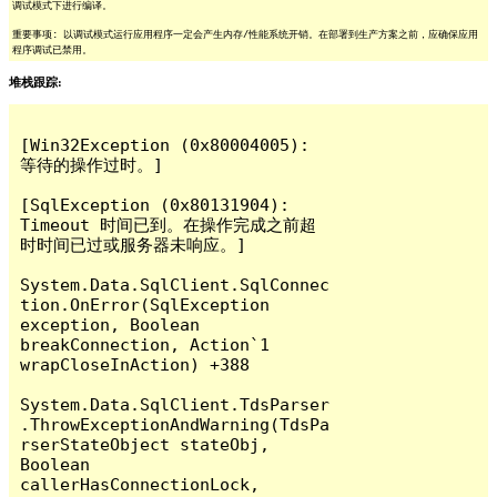
调试模式下进行编译。
重要事项: 以调试模式运行应用程序一定会产生内存/性能系统开销。在部署到生产方案之前，应确保应用
程序调试已禁用。
堆栈跟踪:
[Win32Exception (0x80004005): 
等待的操作过时。]

[SqlException (0x80131904): 
Timeout 时间已到。在操作完成之前超
时时间已过或服务器未响应。]

System.Data.SqlClient.SqlConnec
tion.OnError(SqlException 
exception, Boolean 
breakConnection, Action`1 
wrapCloseInAction) +388

System.Data.SqlClient.TdsParser
.ThrowExceptionAndWarning(TdsPa
rserStateObject stateObj, 
Boolean 
callerHasConnectionLock, 