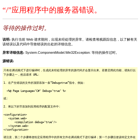
“/”应用程序中的服务器错误。
等待的操作过时。
说明:
执行当前 Web 请求期间，出现未经处理的异常。请检查堆栈跟踪信息，以了解有关
该错误以及代码中导致错误的出处的详细信息。
异常详细信息:
System.ComponentModel.Win32Exception: 等待的操作过时。
源错误:
只有在调试模式下进行编译时，生成此未经处理的异常的源代码才会显示出来。若要启用此功能，请执行以
下步骤之一，然后请求 URL:
1. 在产生错误的文件的顶部添加一条“Debug=true”指令。例如:
<%@ Page Language="C#" Debug="true" %>
或:
2. 将以下的节添加到应用程序的配置文件中:
<configuration>
<system.web>
<compilation debug="true"/>
</system.web>
</configuration>
请注意，第二个步骤将使给定应用程序中的所有文件在调试模式下进行编译；第一个步骤仅使该特定文件在