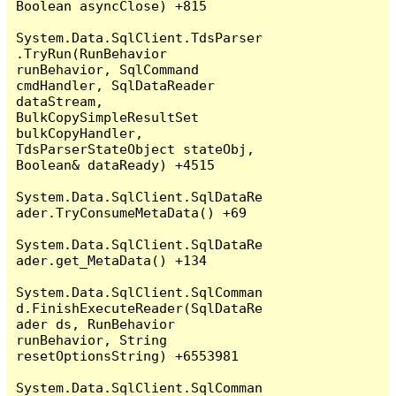
Boolean asyncClose) +815

System.Data.SqlClient.TdsParser
.TryRun(RunBehavior 
runBehavior, SqlCommand 
cmdHandler, SqlDataReader 
dataStream, 
BulkCopySimpleResultSet 
bulkCopyHandler, 
TdsParserStateObject stateObj, 
Boolean& dataReady) +4515

System.Data.SqlClient.SqlDataRe
ader.TryConsumeMetaData() +69

System.Data.SqlClient.SqlDataRe
ader.get_MetaData() +134

System.Data.SqlClient.SqlComman
d.FinishExecuteReader(SqlDataRe
ader ds, RunBehavior 
runBehavior, String 
resetOptionsString) +6553981

System.Data.SqlClient.SqlComman