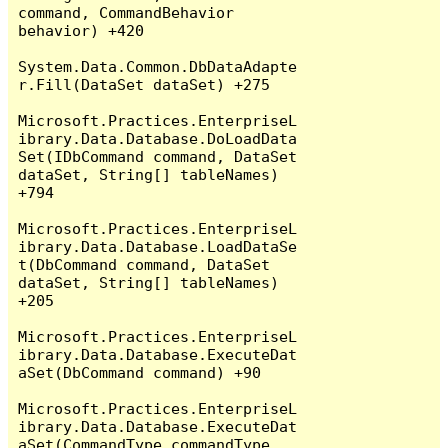
command, CommandBehavior 
behavior) +420

System.Data.Common.DbDataAdapte
r.Fill(DataSet dataSet) +275

Microsoft.Practices.EnterpriseL
ibrary.Data.Database.DoLoadData
Set(IDbCommand command, DataSet 
dataSet, String[] tableNames) 
+794

Microsoft.Practices.EnterpriseL
ibrary.Data.Database.LoadDataSe
t(DbCommand command, DataSet 
dataSet, String[] tableNames) 
+205

Microsoft.Practices.EnterpriseL
ibrary.Data.Database.ExecuteDat
aSet(DbCommand command) +90

Microsoft.Practices.EnterpriseL
ibrary.Data.Database.ExecuteDat
aSet(CommandType commandType, 