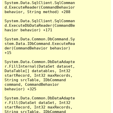
System.Data.SqlClient.SqlComman
d.ExecuteReader(CommandBehavior 
behavior, String method) +288

System.Data.SqlClient.SqlComman
d.ExecuteDbDataReader(CommandBe
havior behavior) +171

System.Data.Common.DbCommand.Sy
stem.Data.IDbCommand.ExecuteRea
der(CommandBehavior behavior) 
+15

System.Data.Common.DbDataAdapte
r.FillInternal(DataSet dataset, 
DataTable[] datatables, Int32 
startRecord, Int32 maxRecords, 
String srcTable, IDbCommand 
command, CommandBehavior 
behavior) +325

System.Data.Common.DbDataAdapte
r.Fill(DataSet dataSet, Int32 
startRecord, Int32 maxRecords, 
String srcTable, IDbCommand 