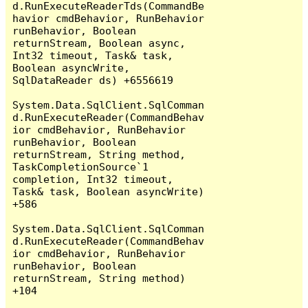
d.RunExecuteReaderTds(CommandBe
havior cmdBehavior, RunBehavior 
runBehavior, Boolean 
returnStream, Boolean async, 
Int32 timeout, Task& task, 
Boolean asyncWrite, 
SqlDataReader ds) +6556619

System.Data.SqlClient.SqlComman
d.RunExecuteReader(CommandBehav
ior cmdBehavior, RunBehavior 
runBehavior, Boolean 
returnStream, String method, 
TaskCompletionSource`1 
completion, Int32 timeout, 
Task& task, Boolean asyncWrite) 
+586

System.Data.SqlClient.SqlComman
d.RunExecuteReader(CommandBehav
ior cmdBehavior, RunBehavior 
runBehavior, Boolean 
returnStream, String method) 
+104
