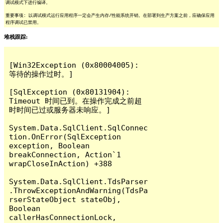
调试模式下进行编译。
重要事项: 以调试模式运行应用程序一定会产生内存/性能系统开销。在部署到生产方案之前，应确保应用
程序调试已禁用。
堆栈跟踪:
[Win32Exception (0x80004005): 
等待的操作过时。]

[SqlException (0x80131904): 
Timeout 时间已到。在操作完成之前超
时时间已过或服务器未响应。]

System.Data.SqlClient.SqlConnec
tion.OnError(SqlException 
exception, Boolean 
breakConnection, Action`1 
wrapCloseInAction) +388

System.Data.SqlClient.TdsParser
.ThrowExceptionAndWarning(TdsPa
rserStateObject stateObj, 
Boolean 
callerHasConnectionLock, 