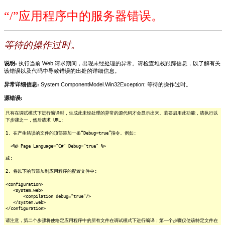
“/”应用程序中的服务器错误。
等待的操作过时。
说明:
执行当前 Web 请求期间，出现未经处理的异常。请检查堆栈跟踪信息，以了解有关
该错误以及代码中导致错误的出处的详细信息。
异常详细信息:
System.ComponentModel.Win32Exception: 等待的操作过时。
源错误:
只有在调试模式下进行编译时，生成此未经处理的异常的源代码才会显示出来。若要启用此功能，请执行以
下步骤之一，然后请求 URL:
1. 在产生错误的文件的顶部添加一条“Debug=true”指令。例如:
<%@ Page Language="C#" Debug="true" %>
或:
2. 将以下的节添加到应用程序的配置文件中:
<configuration>
<system.web>
<compilation debug="true"/>
</system.web>
</configuration>
请注意，第二个步骤将使给定应用程序中的所有文件在调试模式下进行编译；第一个步骤仅使该特定文件在