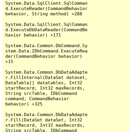
System.Data.SqlClient.SqlComman
d.ExecuteReader(CommandBehavior 
behavior, String method) +288

System.Data.SqlClient.SqlComman
d.ExecuteDbDataReader(CommandBe
havior behavior) +171

System.Data.Common.DbCommand.Sy
stem.Data.IDbCommand.ExecuteRea
der(CommandBehavior behavior) 
+15

System.Data.Common.DbDataAdapte
r.FillInternal(DataSet dataset, 
DataTable[] datatables, Int32 
startRecord, Int32 maxRecords, 
String srcTable, IDbCommand 
command, CommandBehavior 
behavior) +325

System.Data.Common.DbDataAdapte
r.Fill(DataSet dataSet, Int32 
startRecord, Int32 maxRecords, 
String srcTable, IDbCommand 