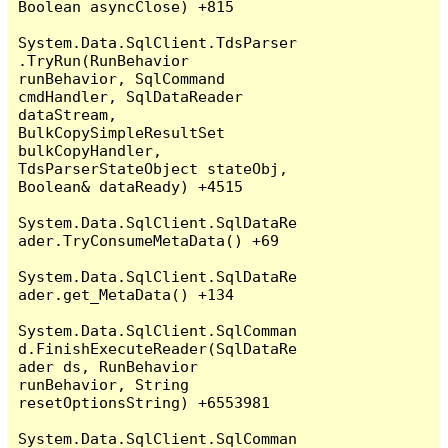
Boolean asyncClose) +815

System.Data.SqlClient.TdsParser
.TryRun(RunBehavior 
runBehavior, SqlCommand 
cmdHandler, SqlDataReader 
dataStream, 
BulkCopySimpleResultSet 
bulkCopyHandler, 
TdsParserStateObject stateObj, 
Boolean& dataReady) +4515

System.Data.SqlClient.SqlDataRe
ader.TryConsumeMetaData() +69

System.Data.SqlClient.SqlDataRe
ader.get_MetaData() +134

System.Data.SqlClient.SqlComman
d.FinishExecuteReader(SqlDataRe
ader ds, RunBehavior 
runBehavior, String 
resetOptionsString) +6553981

System.Data.SqlClient.SqlComman