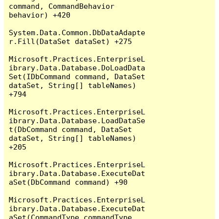
command, CommandBehavior 
behavior) +420

System.Data.Common.DbDataAdapte
r.Fill(DataSet dataSet) +275

Microsoft.Practices.EnterpriseL
ibrary.Data.Database.DoLoadData
Set(IDbCommand command, DataSet 
dataSet, String[] tableNames) 
+794

Microsoft.Practices.EnterpriseL
ibrary.Data.Database.LoadDataSe
t(DbCommand command, DataSet 
dataSet, String[] tableNames) 
+205

Microsoft.Practices.EnterpriseL
ibrary.Data.Database.ExecuteDat
aSet(DbCommand command) +90

Microsoft.Practices.EnterpriseL
ibrary.Data.Database.ExecuteDat
aSet(CommandType commandType, 