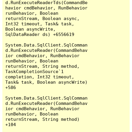
d.RunExecuteReaderTds(CommandBe
havior cmdBehavior, RunBehavior 
runBehavior, Boolean 
returnStream, Boolean async, 
Int32 timeout, Task& task, 
Boolean asyncWrite, 
SqlDataReader ds) +6556619

System.Data.SqlClient.SqlComman
d.RunExecuteReader(CommandBehav
ior cmdBehavior, RunBehavior 
runBehavior, Boolean 
returnStream, String method, 
TaskCompletionSource`1 
completion, Int32 timeout, 
Task& task, Boolean asyncWrite) 
+586

System.Data.SqlClient.SqlComman
d.RunExecuteReader(CommandBehav
ior cmdBehavior, RunBehavior 
runBehavior, Boolean 
returnStream, String method) 
+104
