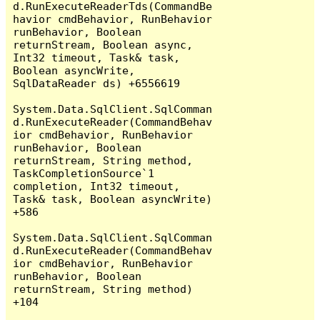
d.RunExecuteReaderTds(CommandBe
havior cmdBehavior, RunBehavior 
runBehavior, Boolean 
returnStream, Boolean async, 
Int32 timeout, Task& task, 
Boolean asyncWrite, 
SqlDataReader ds) +6556619

System.Data.SqlClient.SqlComman
d.RunExecuteReader(CommandBehav
ior cmdBehavior, RunBehavior 
runBehavior, Boolean 
returnStream, String method, 
TaskCompletionSource`1 
completion, Int32 timeout, 
Task& task, Boolean asyncWrite) 
+586

System.Data.SqlClient.SqlComman
d.RunExecuteReader(CommandBehav
ior cmdBehavior, RunBehavior 
runBehavior, Boolean 
returnStream, String method) 
+104
