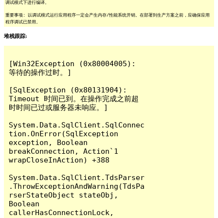
调试模式下进行编译。
重要事项: 以调试模式运行应用程序一定会产生内存/性能系统开销。在部署到生产方案之前，应确保应用
程序调试已禁用。
堆栈跟踪:
[Win32Exception (0x80004005): 
等待的操作过时。]

[SqlException (0x80131904): 
Timeout 时间已到。在操作完成之前超
时时间已过或服务器未响应。]

System.Data.SqlClient.SqlConnec
tion.OnError(SqlException 
exception, Boolean 
breakConnection, Action`1 
wrapCloseInAction) +388

System.Data.SqlClient.TdsParser
.ThrowExceptionAndWarning(TdsPa
rserStateObject stateObj, 
Boolean 
callerHasConnectionLock, 