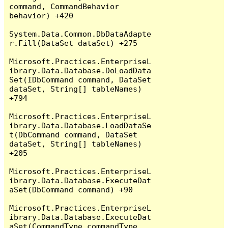
command, CommandBehavior 
behavior) +420

System.Data.Common.DbDataAdapte
r.Fill(DataSet dataSet) +275

Microsoft.Practices.EnterpriseL
ibrary.Data.Database.DoLoadData
Set(IDbCommand command, DataSet 
dataSet, String[] tableNames) 
+794

Microsoft.Practices.EnterpriseL
ibrary.Data.Database.LoadDataSe
t(DbCommand command, DataSet 
dataSet, String[] tableNames) 
+205

Microsoft.Practices.EnterpriseL
ibrary.Data.Database.ExecuteDat
aSet(DbCommand command) +90

Microsoft.Practices.EnterpriseL
ibrary.Data.Database.ExecuteDat
aSet(CommandType commandType, 