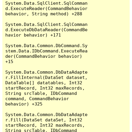
System.Data.SqlClient.SqlComman
d.ExecuteReader(CommandBehavior 
behavior, String method) +288

System.Data.SqlClient.SqlComman
d.ExecuteDbDataReader(CommandBe
havior behavior) +171

System.Data.Common.DbCommand.Sy
stem.Data.IDbCommand.ExecuteRea
der(CommandBehavior behavior) 
+15

System.Data.Common.DbDataAdapte
r.FillInternal(DataSet dataset, 
DataTable[] datatables, Int32 
startRecord, Int32 maxRecords, 
String srcTable, IDbCommand 
command, CommandBehavior 
behavior) +325

System.Data.Common.DbDataAdapte
r.Fill(DataSet dataSet, Int32 
startRecord, Int32 maxRecords, 
String srcTable, IDbCommand 