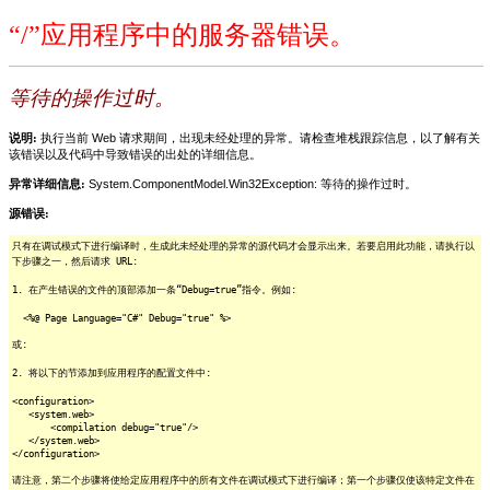
“/”应用程序中的服务器错误。
等待的操作过时。
说明:
执行当前 Web 请求期间，出现未经处理的异常。请检查堆栈跟踪信息，以了解有关
该错误以及代码中导致错误的出处的详细信息。
异常详细信息:
System.ComponentModel.Win32Exception: 等待的操作过时。
源错误:
只有在调试模式下进行编译时，生成此未经处理的异常的源代码才会显示出来。若要启用此功能，请执行以
下步骤之一，然后请求 URL:
1. 在产生错误的文件的顶部添加一条“Debug=true”指令。例如:
<%@ Page Language="C#" Debug="true" %>
或:
2. 将以下的节添加到应用程序的配置文件中:
<configuration>
<system.web>
<compilation debug="true"/>
</system.web>
</configuration>
请注意，第二个步骤将使给定应用程序中的所有文件在调试模式下进行编译；第一个步骤仅使该特定文件在