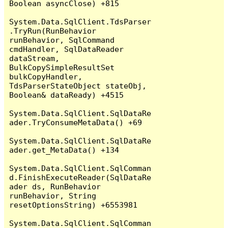
Boolean asyncClose) +815

System.Data.SqlClient.TdsParser
.TryRun(RunBehavior 
runBehavior, SqlCommand 
cmdHandler, SqlDataReader 
dataStream, 
BulkCopySimpleResultSet 
bulkCopyHandler, 
TdsParserStateObject stateObj, 
Boolean& dataReady) +4515

System.Data.SqlClient.SqlDataRe
ader.TryConsumeMetaData() +69

System.Data.SqlClient.SqlDataRe
ader.get_MetaData() +134

System.Data.SqlClient.SqlComman
d.FinishExecuteReader(SqlDataRe
ader ds, RunBehavior 
runBehavior, String 
resetOptionsString) +6553981

System.Data.SqlClient.SqlComman