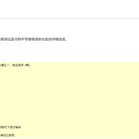
关该错误以及代码中导致错误的出处的详细信息。
之一，然后请求 URL:
试模式下进行编译。
序调试已禁用。