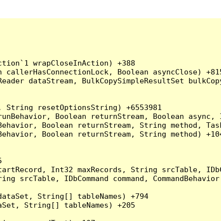
tion`1 wrapCloseInAction) +388

 callerHasConnectionLock, Boolean asyncClose) +815
Reader dataStream, BulkCopySimpleResultSet bulkCop
 String resetOptionsString) +6553981

runBehavior, Boolean returnStream, Boolean async, 
Behavior, Boolean returnStream, String method, Tas
ehavior, Boolean returnStream, String method) +104


artRecord, Int32 maxRecords, String srcTable, IDbC
ing srcTable, IDbCommand command, CommandBehavior 
ataSet, String[] tableNames) +794

Set, String[] tableNames) +205
