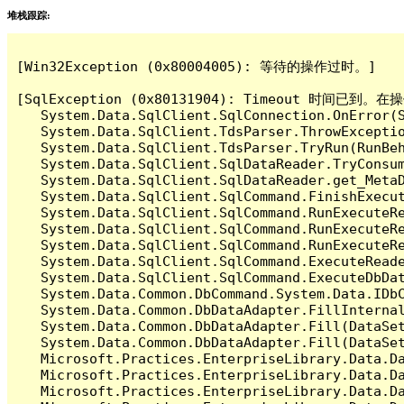
堆栈跟踪:
[Win32Exception (0x80004005): 等待的操作过时。]

[SqlException (0x80131904): Timeout 时间
   System.Data.SqlClient.SqlConnection.OnError(S
   System.Data.SqlClient.TdsParser.ThrowExceptio
   System.Data.SqlClient.TdsParser.TryRun(RunBe
   System.Data.SqlClient.SqlDataReader.TryConsum
   System.Data.SqlClient.SqlDataReader.get_MetaD
   System.Data.SqlClient.SqlCommand.FinishExecut
   System.Data.SqlClient.SqlCommand.RunExecuteR
   System.Data.SqlClient.SqlCommand.RunExecuteR
   System.Data.SqlClient.SqlCommand.RunExecuteRe
   System.Data.SqlClient.SqlCommand.ExecuteReade
   System.Data.SqlClient.SqlCommand.ExecuteDbDat
   System.Data.Common.DbCommand.System.Data.IDbC
   System.Data.Common.DbDataAdapter.FillInterna
   System.Data.Common.DbDataAdapter.Fill(DataSet
   System.Data.Common.DbDataAdapter.Fill(DataSet
   Microsoft.Practices.EnterpriseLibrary.Data.Da
   Microsoft.Practices.EnterpriseLibrary.Data.Da
   Microsoft.Practices.EnterpriseLibrary.Data.Da