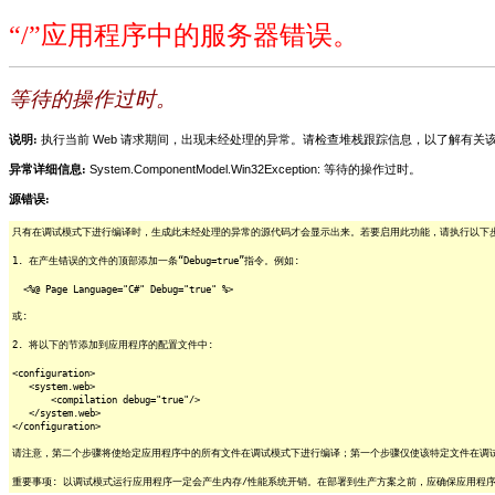
“/”应用程序中的服务器错误。
等待的操作过时。
说明:
执行当前 Web 请求期间，出现未经处理的异常。请检查堆栈跟踪信息，以了解有
异常详细信息:
System.ComponentModel.Win32Exception: 等待的操作过时。
源错误:
只有在调试模式下进行编译时，生成此未经处理的异常的源代码才会显示出来。若要启用此功能，请执行以下步骤
1. 在产生错误的文件的顶部添加一条“Debug=true”指令。例如:
<%@ Page Language="C#" Debug="true" %>
或:
2. 将以下的节添加到应用程序的配置文件中:
<configuration>
<system.web>
<compilation debug="true"/>
</system.web>
</configuration>
请注意，第二个步骤将使给定应用程序中的所有文件在调试模式下进行编译；第一个步骤仅使该特定文件在调
重要事项: 以调试模式运行应用程序一定会产生内存/性能系统开销。在部署到生产方案之前，应确保应用程