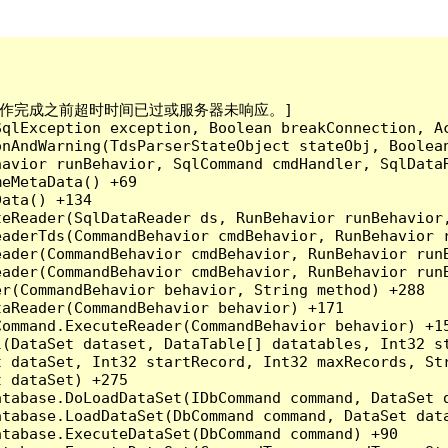
已到。在操作完成之前超时时间已过或服务器未响应。]

qlException exception, Boolean breakConnection, Ac
nAndWarning(TdsParserStateObject stateObj, Boolean
havior runBehavior, SqlCommand cmdHandler, SqlData
eMetaData() +69

ata() +134

eReader(SqlDataReader ds, RunBehavior runBehavior,
eaderTds(CommandBehavior cmdBehavior, RunBehavior 
eader(CommandBehavior cmdBehavior, RunBehavior run
ader(CommandBehavior cmdBehavior, RunBehavior runB
r(CommandBehavior behavior, String method) +288

aReader(CommandBehavior behavior) +171

ommand.ExecuteReader(CommandBehavior behavior) +15
l(DataSet dataset, DataTable[] datatables, Int32 st
 dataSet, Int32 startRecord, Int32 maxRecords, Str
 dataSet) +275

tabase.DoLoadDataSet(IDbCommand command, DataSet d
tabase.LoadDataSet(DbCommand command, DataSet data
tabase.ExecuteDataSet(DbCommand command) +90
