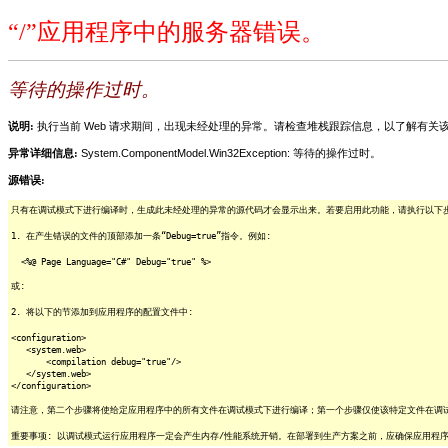
“/”应用程序中的服务器错误。
等待的操作过时。
说明:
执行当前 Web 请求期间，出现未经处理的异常。请检查堆栈跟踪信息，以了解有
异常详细信息:
System.ComponentModel.Win32Exception: 等待的操作过时。
源错误:
只有在调试模式下进行编译时，生成此未经处理的异常的源代码才会显示出来。若要启用此功能，请执行以下步骤
1. 在产生错误的文件的顶部添加一条“Debug=true”指令。例如:
<%@ Page Language="C#" Debug="true" %>
或:
2. 将以下的节添加到应用程序的配置文件中:
<configuration>
<system.web>
<compilation debug="true"/>
</system.web>
</configuration>
请注意，第二个步骤将使给定应用程序中的所有文件在调试模式下进行编译；第一个步骤仅使该特定文件在调
重要事项: 以调试模式运行应用程序一定会产生内存/性能系统开销。在部署到生产方案之前，应确保应用程