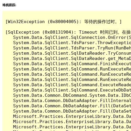
堆栈跟踪:
[Win32Exception (0x80004005): 等待的操作过时。]

[SqlException (0x80131904): Timeout 时间
   System.Data.SqlClient.SqlConnection.OnError(S
   System.Data.SqlClient.TdsParser.ThrowExceptio
   System.Data.SqlClient.TdsParser.TryRun(RunBe
   System.Data.SqlClient.SqlDataReader.TryConsum
   System.Data.SqlClient.SqlDataReader.get_MetaD
   System.Data.SqlClient.SqlCommand.FinishExecut
   System.Data.SqlClient.SqlCommand.RunExecuteR
   System.Data.SqlClient.SqlCommand.RunExecuteR
   System.Data.SqlClient.SqlCommand.RunExecuteRe
   System.Data.SqlClient.SqlCommand.ExecuteReade
   System.Data.SqlClient.SqlCommand.ExecuteDbDat
   System.Data.Common.DbCommand.System.Data.IDbC
   System.Data.Common.DbDataAdapter.FillInterna
   System.Data.Common.DbDataAdapter.Fill(DataSet
   System.Data.Common.DbDataAdapter.Fill(DataSet
   Microsoft.Practices.EnterpriseLibrary.Data.Da
   Microsoft.Practices.EnterpriseLibrary.Data.Da
   Microsoft.Practices.EnterpriseLibrary.Data.Da