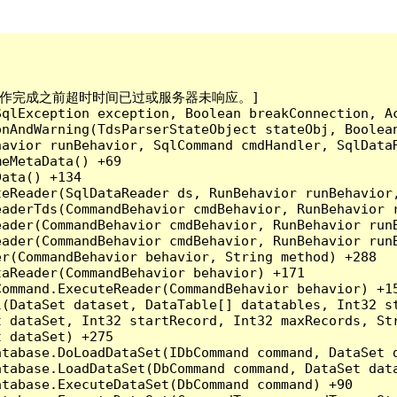
已到。在操作完成之前超时时间已过或服务器未响应。]

qlException exception, Boolean breakConnection, Ac
nAndWarning(TdsParserStateObject stateObj, Boolean
havior runBehavior, SqlCommand cmdHandler, SqlData
eMetaData() +69

ata() +134

eReader(SqlDataReader ds, RunBehavior runBehavior,
eaderTds(CommandBehavior cmdBehavior, RunBehavior 
eader(CommandBehavior cmdBehavior, RunBehavior run
ader(CommandBehavior cmdBehavior, RunBehavior runB
r(CommandBehavior behavior, String method) +288

aReader(CommandBehavior behavior) +171

ommand.ExecuteReader(CommandBehavior behavior) +15
l(DataSet dataset, DataTable[] datatables, Int32 st
 dataSet, Int32 startRecord, Int32 maxRecords, Str
 dataSet) +275

tabase.DoLoadDataSet(IDbCommand command, DataSet d
tabase.LoadDataSet(DbCommand command, DataSet data
tabase.ExecuteDataSet(DbCommand command) +90
