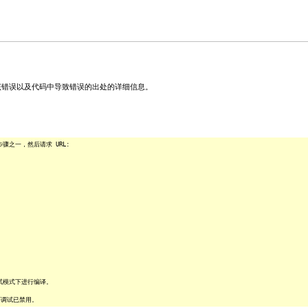
关该错误以及代码中导致错误的出处的详细信息。
之一，然后请求 URL:
试模式下进行编译。
序调试已禁用。