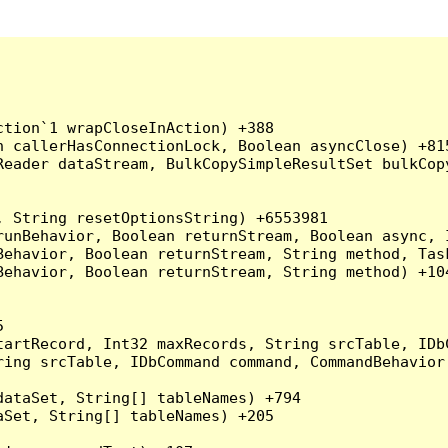
tion`1 wrapCloseInAction) +388

 callerHasConnectionLock, Boolean asyncClose) +815
Reader dataStream, BulkCopySimpleResultSet bulkCop
 String resetOptionsString) +6553981

runBehavior, Boolean returnStream, Boolean async, 
Behavior, Boolean returnStream, String method, Tas
ehavior, Boolean returnStream, String method) +104


artRecord, Int32 maxRecords, String srcTable, IDbC
ing srcTable, IDbCommand command, CommandBehavior 
ataSet, String[] tableNames) +794

Set, String[] tableNames) +205
