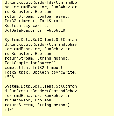
d.RunExecuteReaderTds(CommandBe
havior cmdBehavior, RunBehavior 
runBehavior, Boolean 
returnStream, Boolean async, 
Int32 timeout, Task& task, 
Boolean asyncWrite, 
SqlDataReader ds) +6556619

System.Data.SqlClient.SqlComman
d.RunExecuteReader(CommandBehav
ior cmdBehavior, RunBehavior 
runBehavior, Boolean 
returnStream, String method, 
TaskCompletionSource`1 
completion, Int32 timeout, 
Task& task, Boolean asyncWrite) 
+586

System.Data.SqlClient.SqlComman
d.RunExecuteReader(CommandBehav
ior cmdBehavior, RunBehavior 
runBehavior, Boolean 
returnStream, String method) 
+104
