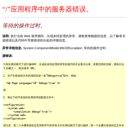
“/”应用程序中的服务器错误。
等待的操作过时。
说明:
执行当前 Web 请求期间，出现未经处理的异常。请检查堆栈跟踪信息，以了解有关
该错误以及代码中导致错误的出处的详细信息。
异常详细信息:
System.ComponentModel.Win32Exception: 等待的操作过时。
源错误:
只有在调试模式下进行编译时，生成此未经处理的异常的源代码才会显示出来。若要启用此功能，请执行以
下步骤之一，然后请求 URL:
1. 在产生错误的文件的顶部添加一条“Debug=true”指令。例如:
<%@ Page Language="C#" Debug="true" %>
或:
2. 将以下的节添加到应用程序的配置文件中:
<configuration>
<system.web>
<compilation debug="true"/>
</system.web>
</configuration>
请注意，第二个步骤将使给定应用程序中的所有文件在调试模式下进行编译；第一个步骤仅使该特定文件在