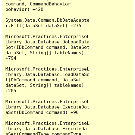
command, CommandBehavior 
behavior) +420

System.Data.Common.DbDataAdapte
r.Fill(DataSet dataSet) +275

Microsoft.Practices.EnterpriseL
ibrary.Data.Database.DoLoadData
Set(IDbCommand command, DataSet 
dataSet, String[] tableNames) 
+794

Microsoft.Practices.EnterpriseL
ibrary.Data.Database.LoadDataSe
t(DbCommand command, DataSet 
dataSet, String[] tableNames) 
+205

Microsoft.Practices.EnterpriseL
ibrary.Data.Database.ExecuteDat
aSet(DbCommand command) +90

Microsoft.Practices.EnterpriseL
ibrary.Data.Database.ExecuteDat
aSet(CommandType commandType, 