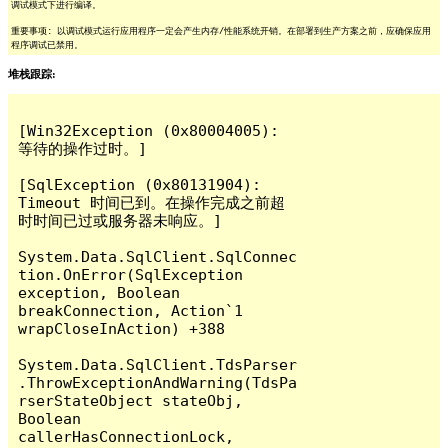
调试模式下进行编译。
重要事项: 以调试模式运行应用程序一定会产生内存/性能系统开销。在部署到生产方案之前，应确保应用
程序调试已禁用。
堆栈跟踪:
[Win32Exception (0x80004005): 
等待的操作过时。]

[SqlException (0x80131904): 
Timeout 时间已到。在操作完成之前超
时时间已过或服务器未响应。]

System.Data.SqlClient.SqlConnec
tion.OnError(SqlException 
exception, Boolean 
breakConnection, Action`1 
wrapCloseInAction) +388

System.Data.SqlClient.TdsParser
.ThrowExceptionAndWarning(TdsPa
rserStateObject stateObj, 
Boolean 
callerHasConnectionLock, 