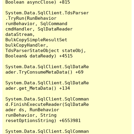
Boolean asyncClose) +815

System.Data.SqlClient.TdsParser
.TryRun(RunBehavior 
runBehavior, SqlCommand 
cmdHandler, SqlDataReader 
dataStream, 
BulkCopySimpleResultSet 
bulkCopyHandler, 
TdsParserStateObject stateObj, 
Boolean& dataReady) +4515

System.Data.SqlClient.SqlDataRe
ader.TryConsumeMetaData() +69

System.Data.SqlClient.SqlDataRe
ader.get_MetaData() +134

System.Data.SqlClient.SqlComman
d.FinishExecuteReader(SqlDataRe
ader ds, RunBehavior 
runBehavior, String 
resetOptionsString) +6553981

System.Data.SqlClient.SqlComman