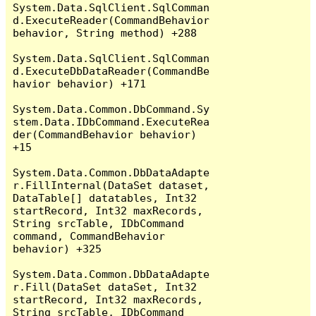
System.Data.SqlClient.SqlComman
d.ExecuteReader(CommandBehavior 
behavior, String method) +288

System.Data.SqlClient.SqlComman
d.ExecuteDbDataReader(CommandBe
havior behavior) +171

System.Data.Common.DbCommand.Sy
stem.Data.IDbCommand.ExecuteRea
der(CommandBehavior behavior) 
+15

System.Data.Common.DbDataAdapte
r.FillInternal(DataSet dataset, 
DataTable[] datatables, Int32 
startRecord, Int32 maxRecords, 
String srcTable, IDbCommand 
command, CommandBehavior 
behavior) +325

System.Data.Common.DbDataAdapte
r.Fill(DataSet dataSet, Int32 
startRecord, Int32 maxRecords, 
String srcTable, IDbCommand 