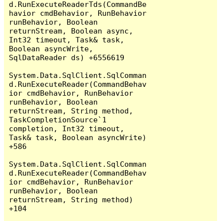
d.RunExecuteReaderTds(CommandBe
havior cmdBehavior, RunBehavior 
runBehavior, Boolean 
returnStream, Boolean async, 
Int32 timeout, Task& task, 
Boolean asyncWrite, 
SqlDataReader ds) +6556619

System.Data.SqlClient.SqlComman
d.RunExecuteReader(CommandBehav
ior cmdBehavior, RunBehavior 
runBehavior, Boolean 
returnStream, String method, 
TaskCompletionSource`1 
completion, Int32 timeout, 
Task& task, Boolean asyncWrite) 
+586

System.Data.SqlClient.SqlComman
d.RunExecuteReader(CommandBehav
ior cmdBehavior, RunBehavior 
runBehavior, Boolean 
returnStream, String method) 
+104
