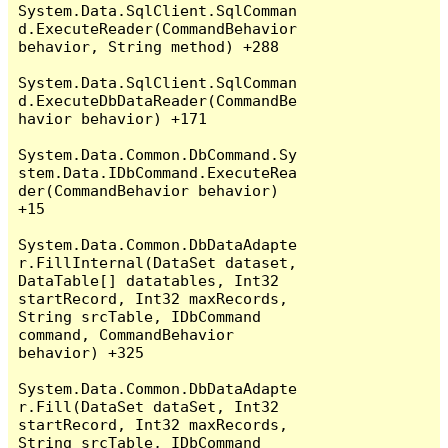
System.Data.SqlClient.SqlComman
d.ExecuteReader(CommandBehavior 
behavior, String method) +288

System.Data.SqlClient.SqlComman
d.ExecuteDbDataReader(CommandBe
havior behavior) +171

System.Data.Common.DbCommand.Sy
stem.Data.IDbCommand.ExecuteRea
der(CommandBehavior behavior) 
+15

System.Data.Common.DbDataAdapte
r.FillInternal(DataSet dataset, 
DataTable[] datatables, Int32 
startRecord, Int32 maxRecords, 
String srcTable, IDbCommand 
command, CommandBehavior 
behavior) +325

System.Data.Common.DbDataAdapte
r.Fill(DataSet dataSet, Int32 
startRecord, Int32 maxRecords, 
String srcTable, IDbCommand 