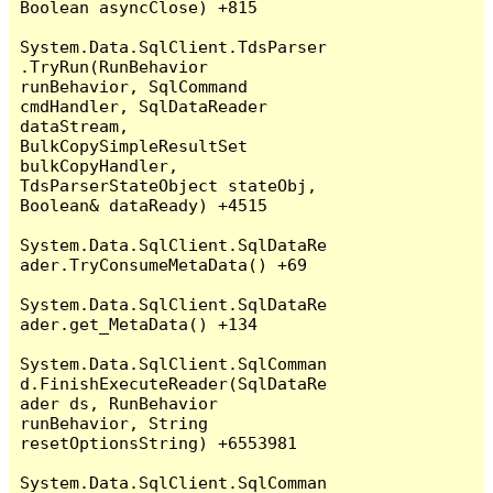
Boolean asyncClose) +815

System.Data.SqlClient.TdsParser
.TryRun(RunBehavior 
runBehavior, SqlCommand 
cmdHandler, SqlDataReader 
dataStream, 
BulkCopySimpleResultSet 
bulkCopyHandler, 
TdsParserStateObject stateObj, 
Boolean& dataReady) +4515

System.Data.SqlClient.SqlDataRe
ader.TryConsumeMetaData() +69

System.Data.SqlClient.SqlDataRe
ader.get_MetaData() +134

System.Data.SqlClient.SqlComman
d.FinishExecuteReader(SqlDataRe
ader ds, RunBehavior 
runBehavior, String 
resetOptionsString) +6553981

System.Data.SqlClient.SqlComman