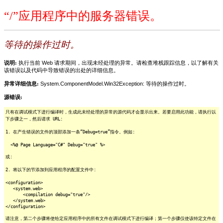
“/”应用程序中的服务器错误。
等待的操作过时。
说明:
执行当前 Web 请求期间，出现未经处理的异常。请检查堆栈跟踪信息，以了解有关
该错误以及代码中导致错误的出处的详细信息。
异常详细信息:
System.ComponentModel.Win32Exception: 等待的操作过时。
源错误:
只有在调试模式下进行编译时，生成此未经处理的异常的源代码才会显示出来。若要启用此功能，请执行以
下步骤之一，然后请求 URL:
1. 在产生错误的文件的顶部添加一条“Debug=true”指令。例如:
<%@ Page Language="C#" Debug="true" %>
或:
2. 将以下的节添加到应用程序的配置文件中:
<configuration>
<system.web>
<compilation debug="true"/>
</system.web>
</configuration>
请注意，第二个步骤将使给定应用程序中的所有文件在调试模式下进行编译；第一个步骤仅使该特定文件在