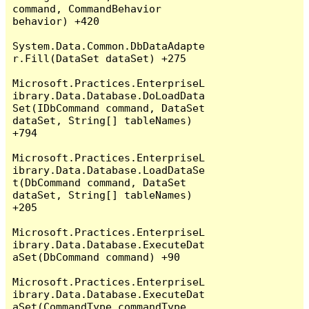
command, CommandBehavior 
behavior) +420

System.Data.Common.DbDataAdapte
r.Fill(DataSet dataSet) +275

Microsoft.Practices.EnterpriseL
ibrary.Data.Database.DoLoadData
Set(IDbCommand command, DataSet 
dataSet, String[] tableNames) 
+794

Microsoft.Practices.EnterpriseL
ibrary.Data.Database.LoadDataSe
t(DbCommand command, DataSet 
dataSet, String[] tableNames) 
+205

Microsoft.Practices.EnterpriseL
ibrary.Data.Database.ExecuteDat
aSet(DbCommand command) +90

Microsoft.Practices.EnterpriseL
ibrary.Data.Database.ExecuteDat
aSet(CommandType commandType, 