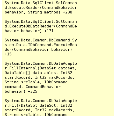
System.Data.SqlClient.SqlComman
d.ExecuteReader(CommandBehavior 
behavior, String method) +288

System.Data.SqlClient.SqlComman
d.ExecuteDbDataReader(CommandBe
havior behavior) +171

System.Data.Common.DbCommand.Sy
stem.Data.IDbCommand.ExecuteRea
der(CommandBehavior behavior) 
+15

System.Data.Common.DbDataAdapte
r.FillInternal(DataSet dataset, 
DataTable[] datatables, Int32 
startRecord, Int32 maxRecords, 
String srcTable, IDbCommand 
command, CommandBehavior 
behavior) +325

System.Data.Common.DbDataAdapte
r.Fill(DataSet dataSet, Int32 
startRecord, Int32 maxRecords, 
String srcTable, IDbCommand 