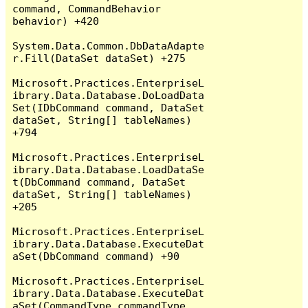
command, CommandBehavior 
behavior) +420

System.Data.Common.DbDataAdapte
r.Fill(DataSet dataSet) +275

Microsoft.Practices.EnterpriseL
ibrary.Data.Database.DoLoadData
Set(IDbCommand command, DataSet 
dataSet, String[] tableNames) 
+794

Microsoft.Practices.EnterpriseL
ibrary.Data.Database.LoadDataSe
t(DbCommand command, DataSet 
dataSet, String[] tableNames) 
+205

Microsoft.Practices.EnterpriseL
ibrary.Data.Database.ExecuteDat
aSet(DbCommand command) +90

Microsoft.Practices.EnterpriseL
ibrary.Data.Database.ExecuteDat
aSet(CommandType commandType, 