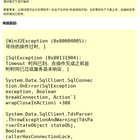
调试模式下进行编译。
重要事项: 以调试模式运行应用程序一定会产生内存/性能系统开销。在部署到生产方案之前，应确保应用
程序调试已禁用。
堆栈跟踪:
[Win32Exception (0x80004005): 
等待的操作过时。]

[SqlException (0x80131904): 
Timeout 时间已到。在操作完成之前超
时时间已过或服务器未响应。]

System.Data.SqlClient.SqlConnec
tion.OnError(SqlException 
exception, Boolean 
breakConnection, Action`1 
wrapCloseInAction) +388

System.Data.SqlClient.TdsParser
.ThrowExceptionAndWarning(TdsPa
rserStateObject stateObj, 
Boolean 
callerHasConnectionLock, 