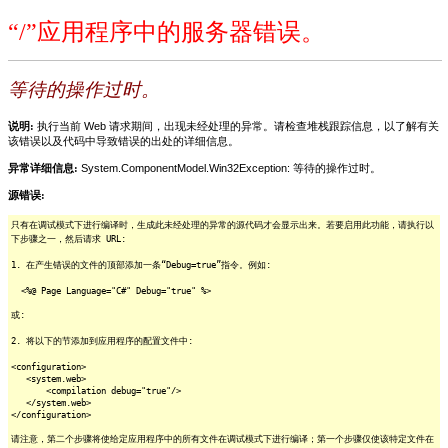
“/”应用程序中的服务器错误。
等待的操作过时。
说明:
执行当前 Web 请求期间，出现未经处理的异常。请检查堆栈跟踪信息，以了解有关
该错误以及代码中导致错误的出处的详细信息。
异常详细信息:
System.ComponentModel.Win32Exception: 等待的操作过时。
源错误:
只有在调试模式下进行编译时，生成此未经处理的异常的源代码才会显示出来。若要启用此功能，请执行以
下步骤之一，然后请求 URL:
1. 在产生错误的文件的顶部添加一条“Debug=true”指令。例如:
<%@ Page Language="C#" Debug="true" %>
或:
2. 将以下的节添加到应用程序的配置文件中:
<configuration>
<system.web>
<compilation debug="true"/>
</system.web>
</configuration>
请注意，第二个步骤将使给定应用程序中的所有文件在调试模式下进行编译；第一个步骤仅使该特定文件在