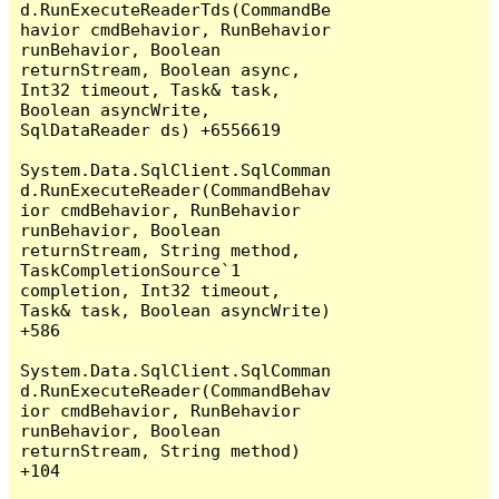
d.RunExecuteReaderTds(CommandBe
havior cmdBehavior, RunBehavior 
runBehavior, Boolean 
returnStream, Boolean async, 
Int32 timeout, Task& task, 
Boolean asyncWrite, 
SqlDataReader ds) +6556619

System.Data.SqlClient.SqlComman
d.RunExecuteReader(CommandBehav
ior cmdBehavior, RunBehavior 
runBehavior, Boolean 
returnStream, String method, 
TaskCompletionSource`1 
completion, Int32 timeout, 
Task& task, Boolean asyncWrite) 
+586

System.Data.SqlClient.SqlComman
d.RunExecuteReader(CommandBehav
ior cmdBehavior, RunBehavior 
runBehavior, Boolean 
returnStream, String method) 
+104
