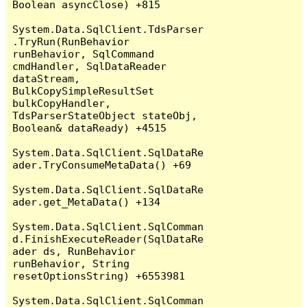
Boolean asyncClose) +815

System.Data.SqlClient.TdsParser
.TryRun(RunBehavior 
runBehavior, SqlCommand 
cmdHandler, SqlDataReader 
dataStream, 
BulkCopySimpleResultSet 
bulkCopyHandler, 
TdsParserStateObject stateObj, 
Boolean& dataReady) +4515

System.Data.SqlClient.SqlDataRe
ader.TryConsumeMetaData() +69

System.Data.SqlClient.SqlDataRe
ader.get_MetaData() +134

System.Data.SqlClient.SqlComman
d.FinishExecuteReader(SqlDataRe
ader ds, RunBehavior 
runBehavior, String 
resetOptionsString) +6553981

System.Data.SqlClient.SqlComman