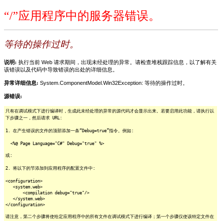
“/”应用程序中的服务器错误。
等待的操作过时。
说明:
执行当前 Web 请求期间，出现未经处理的异常。请检查堆栈跟踪信息，以了解有关
该错误以及代码中导致错误的出处的详细信息。
异常详细信息:
System.ComponentModel.Win32Exception: 等待的操作过时。
源错误:
只有在调试模式下进行编译时，生成此未经处理的异常的源代码才会显示出来。若要启用此功能，请执行以
下步骤之一，然后请求 URL:
1. 在产生错误的文件的顶部添加一条“Debug=true”指令。例如:
<%@ Page Language="C#" Debug="true" %>
或:
2. 将以下的节添加到应用程序的配置文件中:
<configuration>
<system.web>
<compilation debug="true"/>
</system.web>
</configuration>
请注意，第二个步骤将使给定应用程序中的所有文件在调试模式下进行编译；第一个步骤仅使该特定文件在