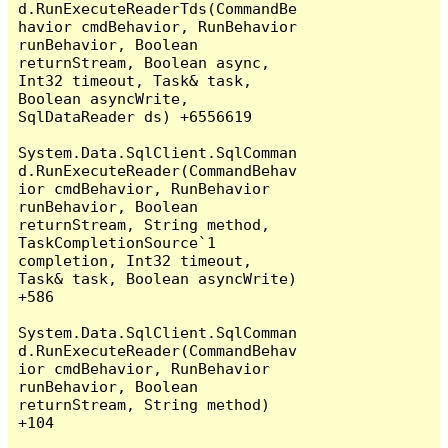
d.RunExecuteReaderTds(CommandBe
havior cmdBehavior, RunBehavior 
runBehavior, Boolean 
returnStream, Boolean async, 
Int32 timeout, Task& task, 
Boolean asyncWrite, 
SqlDataReader ds) +6556619

System.Data.SqlClient.SqlComman
d.RunExecuteReader(CommandBehav
ior cmdBehavior, RunBehavior 
runBehavior, Boolean 
returnStream, String method, 
TaskCompletionSource`1 
completion, Int32 timeout, 
Task& task, Boolean asyncWrite) 
+586

System.Data.SqlClient.SqlComman
d.RunExecuteReader(CommandBehav
ior cmdBehavior, RunBehavior 
runBehavior, Boolean 
returnStream, String method) 
+104
