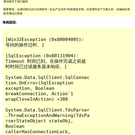
调试模式下进行编译。
重要事项: 以调试模式运行应用程序一定会产生内存/性能系统开销。在部署到生产方案之前，应确保应用
程序调试已禁用。
堆栈跟踪:
[Win32Exception (0x80004005): 
等待的操作过时。]

[SqlException (0x80131904): 
Timeout 时间已到。在操作完成之前超
时时间已过或服务器未响应。]

System.Data.SqlClient.SqlConnec
tion.OnError(SqlException 
exception, Boolean 
breakConnection, Action`1 
wrapCloseInAction) +388

System.Data.SqlClient.TdsParser
.ThrowExceptionAndWarning(TdsPa
rserStateObject stateObj, 
Boolean 
callerHasConnectionLock, 