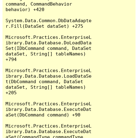
command, CommandBehavior 
behavior) +420

System.Data.Common.DbDataAdapte
r.Fill(DataSet dataSet) +275

Microsoft.Practices.EnterpriseL
ibrary.Data.Database.DoLoadData
Set(IDbCommand command, DataSet 
dataSet, String[] tableNames) 
+794

Microsoft.Practices.EnterpriseL
ibrary.Data.Database.LoadDataSe
t(DbCommand command, DataSet 
dataSet, String[] tableNames) 
+205

Microsoft.Practices.EnterpriseL
ibrary.Data.Database.ExecuteDat
aSet(DbCommand command) +90

Microsoft.Practices.EnterpriseL
ibrary.Data.Database.ExecuteDat
aSet(CommandType commandType, 