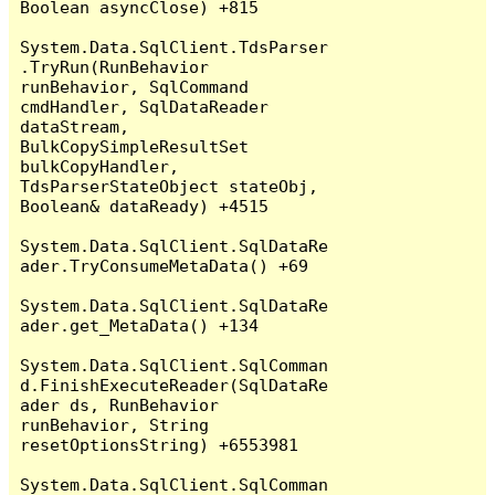
Boolean asyncClose) +815

System.Data.SqlClient.TdsParser
.TryRun(RunBehavior 
runBehavior, SqlCommand 
cmdHandler, SqlDataReader 
dataStream, 
BulkCopySimpleResultSet 
bulkCopyHandler, 
TdsParserStateObject stateObj, 
Boolean& dataReady) +4515

System.Data.SqlClient.SqlDataRe
ader.TryConsumeMetaData() +69

System.Data.SqlClient.SqlDataRe
ader.get_MetaData() +134

System.Data.SqlClient.SqlComman
d.FinishExecuteReader(SqlDataRe
ader ds, RunBehavior 
runBehavior, String 
resetOptionsString) +6553981

System.Data.SqlClient.SqlComman