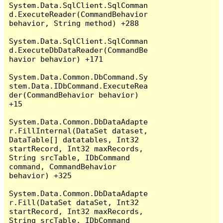
System.Data.SqlClient.SqlComman
d.ExecuteReader(CommandBehavior 
behavior, String method) +288

System.Data.SqlClient.SqlComman
d.ExecuteDbDataReader(CommandBe
havior behavior) +171

System.Data.Common.DbCommand.Sy
stem.Data.IDbCommand.ExecuteRea
der(CommandBehavior behavior) 
+15

System.Data.Common.DbDataAdapte
r.FillInternal(DataSet dataset, 
DataTable[] datatables, Int32 
startRecord, Int32 maxRecords, 
String srcTable, IDbCommand 
command, CommandBehavior 
behavior) +325

System.Data.Common.DbDataAdapte
r.Fill(DataSet dataSet, Int32 
startRecord, Int32 maxRecords, 
String srcTable, IDbCommand 