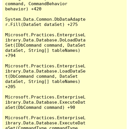
command, CommandBehavior 
behavior) +420

System.Data.Common.DbDataAdapte
r.Fill(DataSet dataSet) +275

Microsoft.Practices.EnterpriseL
ibrary.Data.Database.DoLoadData
Set(IDbCommand command, DataSet 
dataSet, String[] tableNames) 
+794

Microsoft.Practices.EnterpriseL
ibrary.Data.Database.LoadDataSe
t(DbCommand command, DataSet 
dataSet, String[] tableNames) 
+205

Microsoft.Practices.EnterpriseL
ibrary.Data.Database.ExecuteDat
aSet(DbCommand command) +90

Microsoft.Practices.EnterpriseL
ibrary.Data.Database.ExecuteDat
aSet(CommandType commandType, 