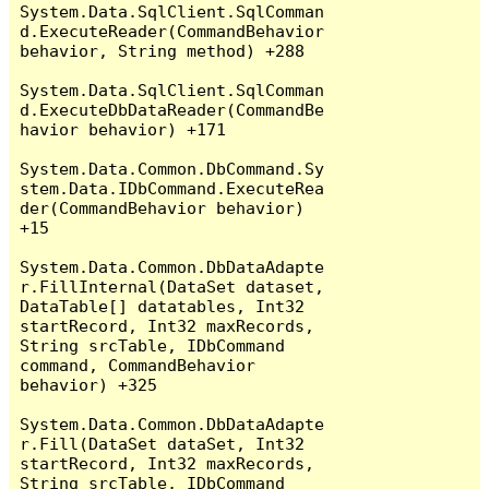
System.Data.SqlClient.SqlComman
d.ExecuteReader(CommandBehavior 
behavior, String method) +288

System.Data.SqlClient.SqlComman
d.ExecuteDbDataReader(CommandBe
havior behavior) +171

System.Data.Common.DbCommand.Sy
stem.Data.IDbCommand.ExecuteRea
der(CommandBehavior behavior) 
+15

System.Data.Common.DbDataAdapte
r.FillInternal(DataSet dataset, 
DataTable[] datatables, Int32 
startRecord, Int32 maxRecords, 
String srcTable, IDbCommand 
command, CommandBehavior 
behavior) +325

System.Data.Common.DbDataAdapte
r.Fill(DataSet dataSet, Int32 
startRecord, Int32 maxRecords, 
String srcTable, IDbCommand 