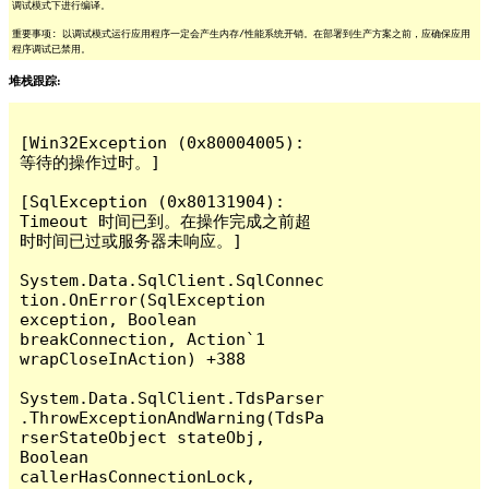
调试模式下进行编译。
重要事项: 以调试模式运行应用程序一定会产生内存/性能系统开销。在部署到生产方案之前，应确保应用
程序调试已禁用。
堆栈跟踪:
[Win32Exception (0x80004005): 
等待的操作过时。]

[SqlException (0x80131904): 
Timeout 时间已到。在操作完成之前超
时时间已过或服务器未响应。]

System.Data.SqlClient.SqlConnec
tion.OnError(SqlException 
exception, Boolean 
breakConnection, Action`1 
wrapCloseInAction) +388

System.Data.SqlClient.TdsParser
.ThrowExceptionAndWarning(TdsPa
rserStateObject stateObj, 
Boolean 
callerHasConnectionLock, 