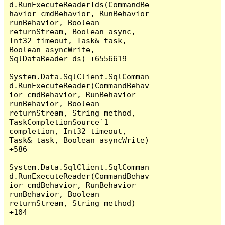
d.RunExecuteReaderTds(CommandBe
havior cmdBehavior, RunBehavior 
runBehavior, Boolean 
returnStream, Boolean async, 
Int32 timeout, Task& task, 
Boolean asyncWrite, 
SqlDataReader ds) +6556619

System.Data.SqlClient.SqlComman
d.RunExecuteReader(CommandBehav
ior cmdBehavior, RunBehavior 
runBehavior, Boolean 
returnStream, String method, 
TaskCompletionSource`1 
completion, Int32 timeout, 
Task& task, Boolean asyncWrite) 
+586

System.Data.SqlClient.SqlComman
d.RunExecuteReader(CommandBehav
ior cmdBehavior, RunBehavior 
runBehavior, Boolean 
returnStream, String method) 
+104
