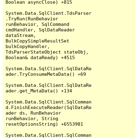
Boolean asyncClose) +815

System.Data.SqlClient.TdsParser
.TryRun(RunBehavior 
runBehavior, SqlCommand 
cmdHandler, SqlDataReader 
dataStream, 
BulkCopySimpleResultSet 
bulkCopyHandler, 
TdsParserStateObject stateObj, 
Boolean& dataReady) +4515

System.Data.SqlClient.SqlDataRe
ader.TryConsumeMetaData() +69

System.Data.SqlClient.SqlDataRe
ader.get_MetaData() +134

System.Data.SqlClient.SqlComman
d.FinishExecuteReader(SqlDataRe
ader ds, RunBehavior 
runBehavior, String 
resetOptionsString) +6553981

System.Data.SqlClient.SqlComman