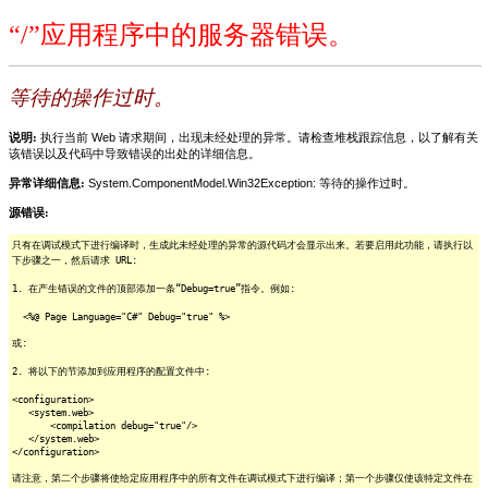
“/”应用程序中的服务器错误。
等待的操作过时。
说明:
执行当前 Web 请求期间，出现未经处理的异常。请检查堆栈跟踪信息，以了解有关
该错误以及代码中导致错误的出处的详细信息。
异常详细信息:
System.ComponentModel.Win32Exception: 等待的操作过时。
源错误:
只有在调试模式下进行编译时，生成此未经处理的异常的源代码才会显示出来。若要启用此功能，请执行以
下步骤之一，然后请求 URL:
1. 在产生错误的文件的顶部添加一条“Debug=true”指令。例如:
<%@ Page Language="C#" Debug="true" %>
或:
2. 将以下的节添加到应用程序的配置文件中:
<configuration>
<system.web>
<compilation debug="true"/>
</system.web>
</configuration>
请注意，第二个步骤将使给定应用程序中的所有文件在调试模式下进行编译；第一个步骤仅使该特定文件在