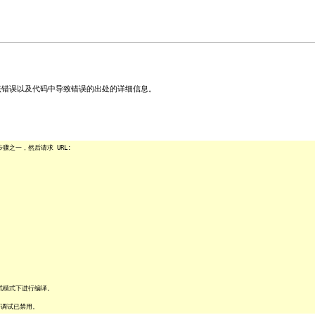
关该错误以及代码中导致错误的出处的详细信息。
之一，然后请求 URL:
试模式下进行编译。
序调试已禁用。