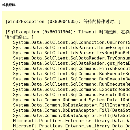
堆栈跟踪:
[Win32Exception (0x80004005): 等待的操作过时。]

[SqlException (0x80131904): Timeout 时
语句已终止。]

   System.Data.SqlClient.SqlConnection.OnError(S
   System.Data.SqlClient.TdsParser.ThrowExceptio
   System.Data.SqlClient.TdsParser.TryRun(RunBe
   System.Data.SqlClient.SqlDataReader.TryConsum
   System.Data.SqlClient.SqlDataReader.get_MetaD
   System.Data.SqlClient.SqlCommand.FinishExecut
   System.Data.SqlClient.SqlCommand.RunExecuteR
   System.Data.SqlClient.SqlCommand.RunExecuteR
   System.Data.SqlClient.SqlCommand.RunExecuteRe
   System.Data.SqlClient.SqlCommand.ExecuteReade
   System.Data.SqlClient.SqlCommand.ExecuteDbDat
   System.Data.Common.DbCommand.System.Data.IDbC
   System.Data.Common.DbDataAdapter.FillInterna
   System.Data.Common.DbDataAdapter.Fill(DataSet
   System.Data.Common.DbDataAdapter.Fill(DataSet
   Microsoft.Practices.EnterpriseLibrary.Data.Da
   Microsoft.Practices.EnterpriseLibrary.Data.Da