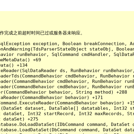
间已到。在操作完成之前超时时间已过或服务器未响应。

qlException exception, Boolean breakConnection, Ac
nAndWarning(TdsParserStateObject stateObj, Boolean
havior runBehavior, SqlCommand cmdHandler, SqlData
eMetaData() +69

ata() +134

eReader(SqlDataReader ds, RunBehavior runBehavior,
eaderTds(CommandBehavior cmdBehavior, RunBehavior 
eader(CommandBehavior cmdBehavior, RunBehavior run
ader(CommandBehavior cmdBehavior, RunBehavior runB
r(CommandBehavior behavior, String method) +288

aReader(CommandBehavior behavior) +171

ommand.ExecuteReader(CommandBehavior behavior) +15
l(DataSet dataset, DataTable[] datatables, Int32 st
 dataSet, Int32 startRecord, Int32 maxRecords, Str
 dataSet) +275

tabase.DoLoadDataSet(IDbCommand command, DataSet d
tabase.LoadDataSet(DbCommand command, DataSet data