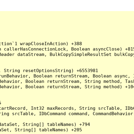
tion`1 wrapCloseInAction) +388

 callerHasConnectionLock, Boolean asyncClose) +815
Reader dataStream, BulkCopySimpleResultSet bulkCop
 String resetOptionsString) +6553981

runBehavior, Boolean returnStream, Boolean async, 
Behavior, Boolean returnStream, String method, Tas
ehavior, Boolean returnStream, String method) +104


artRecord, Int32 maxRecords, String srcTable, IDbC
ing srcTable, IDbCommand command, CommandBehavior 
ataSet, String[] tableNames) +794

Set, String[] tableNames) +205
