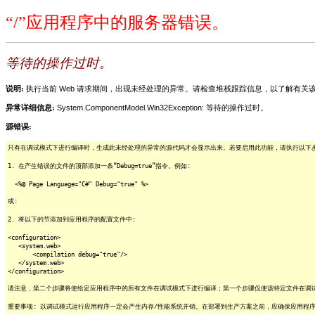
“/”应用程序中的服务器错误。
等待的操作过时。
说明:
执行当前 Web 请求期间，出现未经处理的异常。请检查堆栈跟踪信息，以了解有
异常详细信息:
System.ComponentModel.Win32Exception: 等待的操作过时。
源错误:
只有在调试模式下进行编译时，生成此未经处理的异常的源代码才会显示出来。若要启用此功能，请执行以下步骤
1. 在产生错误的文件的顶部添加一条“Debug=true”指令。例如:
<%@ Page Language="C#" Debug="true" %>
或:
2. 将以下的节添加到应用程序的配置文件中:
<configuration>
<system.web>
<compilation debug="true"/>
</system.web>
</configuration>
请注意，第二个步骤将使给定应用程序中的所有文件在调试模式下进行编译；第一个步骤仅使该特定文件在调
重要事项: 以调试模式运行应用程序一定会产生内存/性能系统开销。在部署到生产方案之前，应确保应用程