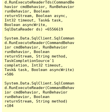
d.RunExecuteReaderTds(CommandBe
havior cmdBehavior, RunBehavior 
runBehavior, Boolean 
returnStream, Boolean async, 
Int32 timeout, Task& task, 
Boolean asyncWrite, 
SqlDataReader ds) +6556619

System.Data.SqlClient.SqlComman
d.RunExecuteReader(CommandBehav
ior cmdBehavior, RunBehavior 
runBehavior, Boolean 
returnStream, String method, 
TaskCompletionSource`1 
completion, Int32 timeout, 
Task& task, Boolean asyncWrite) 
+586

System.Data.SqlClient.SqlComman
d.RunExecuteReader(CommandBehav
ior cmdBehavior, RunBehavior 
runBehavior, Boolean 
returnStream, String method) 
+104
