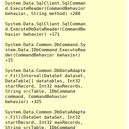
System.Data.SqlClient.SqlComman
d.ExecuteReader(CommandBehavior 
behavior, String method) +288

System.Data.SqlClient.SqlComman
d.ExecuteDbDataReader(CommandBe
havior behavior) +171

System.Data.Common.DbCommand.Sy
stem.Data.IDbCommand.ExecuteRea
der(CommandBehavior behavior) 
+15

System.Data.Common.DbDataAdapte
r.FillInternal(DataSet dataset, 
DataTable[] datatables, Int32 
startRecord, Int32 maxRecords, 
String srcTable, IDbCommand 
command, CommandBehavior 
behavior) +325

System.Data.Common.DbDataAdapte
r.Fill(DataSet dataSet, Int32 
startRecord, Int32 maxRecords, 
String srcTable, IDbCommand 