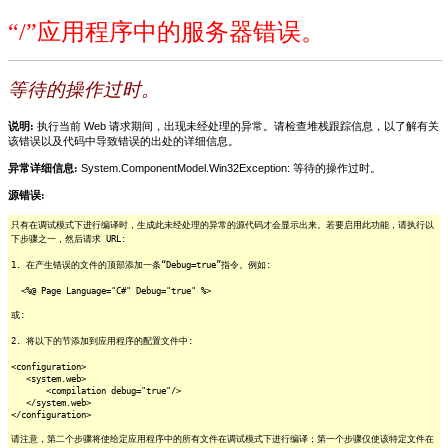
“/”应用程序中的服务器错误。
等待的操作过时。
说明:
执行当前 Web 请求期间，出现未经处理的异常。请检查堆栈跟踪信息，以了解有关
该错误以及代码中导致错误的出处的详细信息。
异常详细信息:
System.ComponentModel.Win32Exception: 等待的操作过时。
源错误:
只有在调试模式下进行编译时，生成此未经处理的异常的源代码才会显示出来。若要启用此功能，请执行以
下步骤之一，然后请求 URL:
1. 在产生错误的文件的顶部添加一条“Debug=true”指令。例如:
<%@ Page Language="C#" Debug="true" %>
或:
2. 将以下的节添加到应用程序的配置文件中:
<configuration>
<system.web>
<compilation debug="true"/>
</system.web>
</configuration>
请注意，第二个步骤将使给定应用程序中的所有文件在调试模式下进行编译；第一个步骤仅使该特定文件在