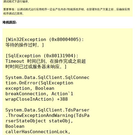
调试模式下进行编译。
重要事项: 以调试模式运行应用程序一定会产生内存/性能系统开销。在部署到生产方案之前，应确保应用
程序调试已禁用。
堆栈跟踪:
[Win32Exception (0x80004005): 
等待的操作过时。]

[SqlException (0x80131904): 
Timeout 时间已到。在操作完成之前超
时时间已过或服务器未响应。]

System.Data.SqlClient.SqlConnec
tion.OnError(SqlException 
exception, Boolean 
breakConnection, Action`1 
wrapCloseInAction) +388

System.Data.SqlClient.TdsParser
.ThrowExceptionAndWarning(TdsPa
rserStateObject stateObj, 
Boolean 
callerHasConnectionLock, 