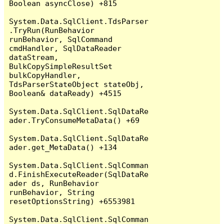
Boolean asyncClose) +815

System.Data.SqlClient.TdsParser
.TryRun(RunBehavior 
runBehavior, SqlCommand 
cmdHandler, SqlDataReader 
dataStream, 
BulkCopySimpleResultSet 
bulkCopyHandler, 
TdsParserStateObject stateObj, 
Boolean& dataReady) +4515

System.Data.SqlClient.SqlDataRe
ader.TryConsumeMetaData() +69

System.Data.SqlClient.SqlDataRe
ader.get_MetaData() +134

System.Data.SqlClient.SqlComman
d.FinishExecuteReader(SqlDataRe
ader ds, RunBehavior 
runBehavior, String 
resetOptionsString) +6553981

System.Data.SqlClient.SqlComman