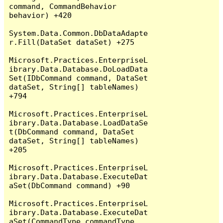
command, CommandBehavior 
behavior) +420

System.Data.Common.DbDataAdapte
r.Fill(DataSet dataSet) +275

Microsoft.Practices.EnterpriseL
ibrary.Data.Database.DoLoadData
Set(IDbCommand command, DataSet 
dataSet, String[] tableNames) 
+794

Microsoft.Practices.EnterpriseL
ibrary.Data.Database.LoadDataSe
t(DbCommand command, DataSet 
dataSet, String[] tableNames) 
+205

Microsoft.Practices.EnterpriseL
ibrary.Data.Database.ExecuteDat
aSet(DbCommand command) +90

Microsoft.Practices.EnterpriseL
ibrary.Data.Database.ExecuteDat
aSet(CommandType commandType, 