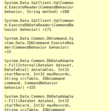
System.Data.SqlClient.SqlComman
d.ExecuteReader(CommandBehavior 
behavior, String method) +288

System.Data.SqlClient.SqlComman
d.ExecuteDbDataReader(CommandBe
havior behavior) +171

System.Data.Common.DbCommand.Sy
stem.Data.IDbCommand.ExecuteRea
der(CommandBehavior behavior) 
+15

System.Data.Common.DbDataAdapte
r.FillInternal(DataSet dataset, 
DataTable[] datatables, Int32 
startRecord, Int32 maxRecords, 
String srcTable, IDbCommand 
command, CommandBehavior 
behavior) +325

System.Data.Common.DbDataAdapte
r.Fill(DataSet dataSet, Int32 
startRecord, Int32 maxRecords, 
String srcTable, IDbCommand 