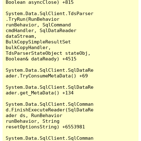
Boolean asyncClose) +815

System.Data.SqlClient.TdsParser
.TryRun(RunBehavior 
runBehavior, SqlCommand 
cmdHandler, SqlDataReader 
dataStream, 
BulkCopySimpleResultSet 
bulkCopyHandler, 
TdsParserStateObject stateObj, 
Boolean& dataReady) +4515

System.Data.SqlClient.SqlDataRe
ader.TryConsumeMetaData() +69

System.Data.SqlClient.SqlDataRe
ader.get_MetaData() +134

System.Data.SqlClient.SqlComman
d.FinishExecuteReader(SqlDataRe
ader ds, RunBehavior 
runBehavior, String 
resetOptionsString) +6553981

System.Data.SqlClient.SqlComman