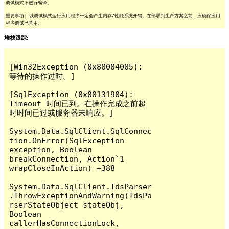
调试模式下进行编译。
重要事项: 以调试模式运行应用程序一定会产生内存/性能系统开销。在部署到生产方案之前，应确保应用
程序调试已禁用。
堆栈跟踪:
[Win32Exception (0x80004005): 
等待的操作过时。]

[SqlException (0x80131904): 
Timeout 时间已到。在操作完成之前超
时时间已过或服务器未响应。]

System.Data.SqlClient.SqlConnec
tion.OnError(SqlException 
exception, Boolean 
breakConnection, Action`1 
wrapCloseInAction) +388

System.Data.SqlClient.TdsParser
.ThrowExceptionAndWarning(TdsPa
rserStateObject stateObj, 
Boolean 
callerHasConnectionLock, 