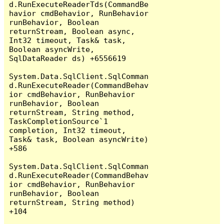
d.RunExecuteReaderTds(CommandBe
havior cmdBehavior, RunBehavior 
runBehavior, Boolean 
returnStream, Boolean async, 
Int32 timeout, Task& task, 
Boolean asyncWrite, 
SqlDataReader ds) +6556619

System.Data.SqlClient.SqlComman
d.RunExecuteReader(CommandBehav
ior cmdBehavior, RunBehavior 
runBehavior, Boolean 
returnStream, String method, 
TaskCompletionSource`1 
completion, Int32 timeout, 
Task& task, Boolean asyncWrite) 
+586

System.Data.SqlClient.SqlComman
d.RunExecuteReader(CommandBehav
ior cmdBehavior, RunBehavior 
runBehavior, Boolean 
returnStream, String method) 
+104
