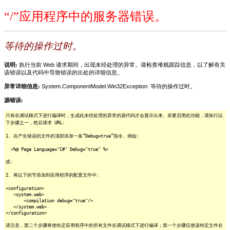
“/”应用程序中的服务器错误。
等待的操作过时。
说明:
执行当前 Web 请求期间，出现未经处理的异常。请检查堆栈跟踪信息，以了解有关
该错误以及代码中导致错误的出处的详细信息。
异常详细信息:
System.ComponentModel.Win32Exception: 等待的操作过时。
源错误:
只有在调试模式下进行编译时，生成此未经处理的异常的源代码才会显示出来。若要启用此功能，请执行以
下步骤之一，然后请求 URL:
1. 在产生错误的文件的顶部添加一条“Debug=true”指令。例如:
<%@ Page Language="C#" Debug="true" %>
或:
2. 将以下的节添加到应用程序的配置文件中:
<configuration>
<system.web>
<compilation debug="true"/>
</system.web>
</configuration>
请注意，第二个步骤将使给定应用程序中的所有文件在调试模式下进行编译；第一个步骤仅使该特定文件在