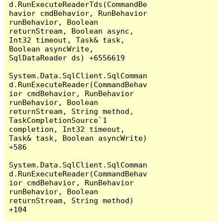
d.RunExecuteReaderTds(CommandBe
havior cmdBehavior, RunBehavior 
runBehavior, Boolean 
returnStream, Boolean async, 
Int32 timeout, Task& task, 
Boolean asyncWrite, 
SqlDataReader ds) +6556619

System.Data.SqlClient.SqlComman
d.RunExecuteReader(CommandBehav
ior cmdBehavior, RunBehavior 
runBehavior, Boolean 
returnStream, String method, 
TaskCompletionSource`1 
completion, Int32 timeout, 
Task& task, Boolean asyncWrite) 
+586

System.Data.SqlClient.SqlComman
d.RunExecuteReader(CommandBehav
ior cmdBehavior, RunBehavior 
runBehavior, Boolean 
returnStream, String method) 
+104
