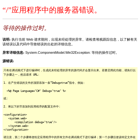
“/”应用程序中的服务器错误。
等待的操作过时。
说明:
执行当前 Web 请求期间，出现未经处理的异常。请检查堆栈跟踪信息，以了解有关
该错误以及代码中导致错误的出处的详细信息。
异常详细信息:
System.ComponentModel.Win32Exception: 等待的操作过时。
源错误:
只有在调试模式下进行编译时，生成此未经处理的异常的源代码才会显示出来。若要启用此功能，请执行以
下步骤之一，然后请求 URL:
1. 在产生错误的文件的顶部添加一条“Debug=true”指令。例如:
<%@ Page Language="C#" Debug="true" %>
或:
2. 将以下的节添加到应用程序的配置文件中:
<configuration>
<system.web>
<compilation debug="true"/>
</system.web>
</configuration>
请注意，第二个步骤将使给定应用程序中的所有文件在调试模式下进行编译；第一个步骤仅使该特定文件在