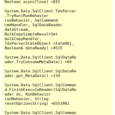
Boolean asyncClose) +815

System.Data.SqlClient.TdsParser
.TryRun(RunBehavior 
runBehavior, SqlCommand 
cmdHandler, SqlDataReader 
dataStream, 
BulkCopySimpleResultSet 
bulkCopyHandler, 
TdsParserStateObject stateObj, 
Boolean& dataReady) +4515

System.Data.SqlClient.SqlDataRe
ader.TryConsumeMetaData() +69

System.Data.SqlClient.SqlDataRe
ader.get_MetaData() +134

System.Data.SqlClient.SqlComman
d.FinishExecuteReader(SqlDataRe
ader ds, RunBehavior 
runBehavior, String 
resetOptionsString) +6553981

System.Data.SqlClient.SqlComman