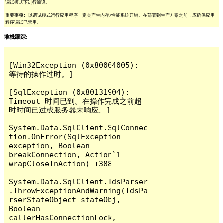
调试模式下进行编译。
重要事项: 以调试模式运行应用程序一定会产生内存/性能系统开销。在部署到生产方案之前，应确保应用
程序调试已禁用。
堆栈跟踪:
[Win32Exception (0x80004005): 
等待的操作过时。]

[SqlException (0x80131904): 
Timeout 时间已到。在操作完成之前超
时时间已过或服务器未响应。]

System.Data.SqlClient.SqlConnec
tion.OnError(SqlException 
exception, Boolean 
breakConnection, Action`1 
wrapCloseInAction) +388

System.Data.SqlClient.TdsParser
.ThrowExceptionAndWarning(TdsPa
rserStateObject stateObj, 
Boolean 
callerHasConnectionLock, 