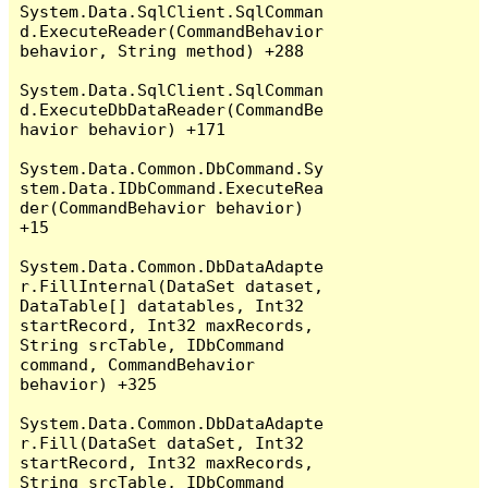
System.Data.SqlClient.SqlComman
d.ExecuteReader(CommandBehavior 
behavior, String method) +288

System.Data.SqlClient.SqlComman
d.ExecuteDbDataReader(CommandBe
havior behavior) +171

System.Data.Common.DbCommand.Sy
stem.Data.IDbCommand.ExecuteRea
der(CommandBehavior behavior) 
+15

System.Data.Common.DbDataAdapte
r.FillInternal(DataSet dataset, 
DataTable[] datatables, Int32 
startRecord, Int32 maxRecords, 
String srcTable, IDbCommand 
command, CommandBehavior 
behavior) +325

System.Data.Common.DbDataAdapte
r.Fill(DataSet dataSet, Int32 
startRecord, Int32 maxRecords, 
String srcTable, IDbCommand 