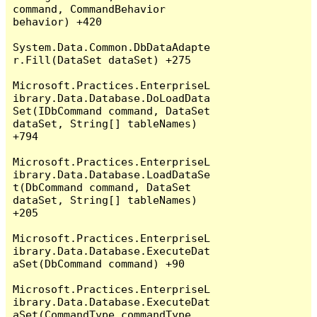
command, CommandBehavior 
behavior) +420

System.Data.Common.DbDataAdapte
r.Fill(DataSet dataSet) +275

Microsoft.Practices.EnterpriseL
ibrary.Data.Database.DoLoadData
Set(IDbCommand command, DataSet 
dataSet, String[] tableNames) 
+794

Microsoft.Practices.EnterpriseL
ibrary.Data.Database.LoadDataSe
t(DbCommand command, DataSet 
dataSet, String[] tableNames) 
+205

Microsoft.Practices.EnterpriseL
ibrary.Data.Database.ExecuteDat
aSet(DbCommand command) +90

Microsoft.Practices.EnterpriseL
ibrary.Data.Database.ExecuteDat
aSet(CommandType commandType, 