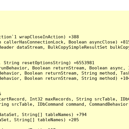
tion`1 wrapCloseInAction) +388

 callerHasConnectionLock, Boolean asyncClose) +815
Reader dataStream, BulkCopySimpleResultSet bulkCop
 String resetOptionsString) +6553981

runBehavior, Boolean returnStream, Boolean async, 
Behavior, Boolean returnStream, String method, Tas
ehavior, Boolean returnStream, String method) +104


artRecord, Int32 maxRecords, String srcTable, IDbC
ing srcTable, IDbCommand command, CommandBehavior 
ataSet, String[] tableNames) +794

Set, String[] tableNames) +205
