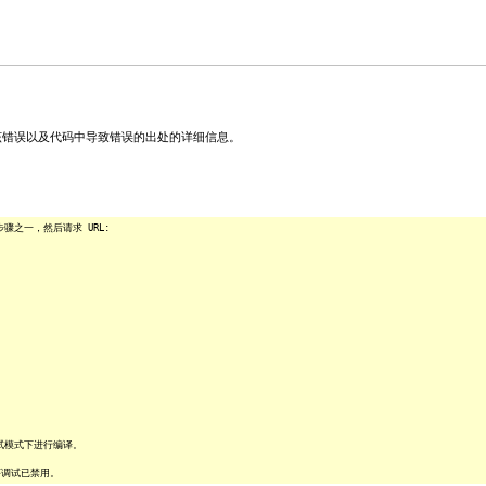
关该错误以及代码中导致错误的出处的详细信息。
之一，然后请求 URL:
试模式下进行编译。
序调试已禁用。