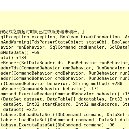
已到。在操作完成之前超时时间已过或服务器未响应。]

qlException exception, Boolean breakConnection, Ac
nAndWarning(TdsParserStateObject stateObj, Boolean
havior runBehavior, SqlCommand cmdHandler, SqlData
eMetaData() +69

ata() +134

eReader(SqlDataReader ds, RunBehavior runBehavior,
eaderTds(CommandBehavior cmdBehavior, RunBehavior 
eader(CommandBehavior cmdBehavior, RunBehavior run
ader(CommandBehavior cmdBehavior, RunBehavior runB
r(CommandBehavior behavior, String method) +288

aReader(CommandBehavior behavior) +171

ommand.ExecuteReader(CommandBehavior behavior) +15
l(DataSet dataset, DataTable[] datatables, Int32 st
 dataSet, Int32 startRecord, Int32 maxRecords, Str
 dataSet) +275

tabase.DoLoadDataSet(IDbCommand command, DataSet d
tabase.LoadDataSet(DbCommand command, DataSet data
tabase.ExecuteDataSet(DbCommand command) +90
