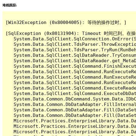
堆栈跟踪:
[Win32Exception (0x80004005): 等待的操作过时。]

[SqlException (0x80131904): Timeout 时间
   System.Data.SqlClient.SqlConnection.OnError(S
   System.Data.SqlClient.TdsParser.ThrowExceptio
   System.Data.SqlClient.TdsParser.TryRun(RunBe
   System.Data.SqlClient.SqlDataReader.TryConsum
   System.Data.SqlClient.SqlDataReader.get_MetaD
   System.Data.SqlClient.SqlCommand.FinishExecut
   System.Data.SqlClient.SqlCommand.RunExecuteR
   System.Data.SqlClient.SqlCommand.RunExecuteR
   System.Data.SqlClient.SqlCommand.RunExecuteRe
   System.Data.SqlClient.SqlCommand.ExecuteReade
   System.Data.SqlClient.SqlCommand.ExecuteDbDat
   System.Data.Common.DbCommand.System.Data.IDbC
   System.Data.Common.DbDataAdapter.FillInterna
   System.Data.Common.DbDataAdapter.Fill(DataSet
   System.Data.Common.DbDataAdapter.Fill(DataSet
   Microsoft.Practices.EnterpriseLibrary.Data.Da
   Microsoft.Practices.EnterpriseLibrary.Data.Da
   Microsoft.Practices.EnterpriseLibrary.Data.Da