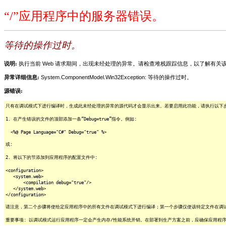
“/”应用程序中的服务器错误。
等待的操作过时。
说明:
执行当前 Web 请求期间，出现未经处理的异常。请检查堆栈跟踪信息，以了解有
异常详细信息:
System.ComponentModel.Win32Exception: 等待的操作过时。
源错误:
只有在调试模式下进行编译时，生成此未经处理的异常的源代码才会显示出来。若要启用此功能，请执行以下步骤
1. 在产生错误的文件的顶部添加一条“Debug=true”指令。例如:
<%@ Page Language="C#" Debug="true" %>
或:
2. 将以下的节添加到应用程序的配置文件中:
<configuration>
<system.web>
<compilation debug="true"/>
</system.web>
</configuration>
请注意，第二个步骤将使给定应用程序中的所有文件在调试模式下进行编译；第一个步骤仅使该特定文件在调
重要事项: 以调试模式运行应用程序一定会产生内存/性能系统开销。在部署到生产方案之前，应确保应用程