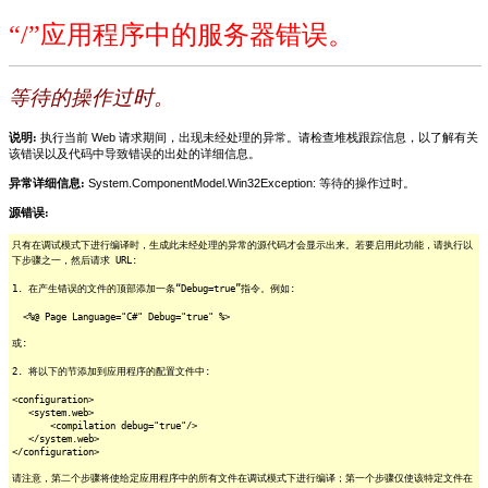
“/”应用程序中的服务器错误。
等待的操作过时。
说明:
执行当前 Web 请求期间，出现未经处理的异常。请检查堆栈跟踪信息，以了解有关
该错误以及代码中导致错误的出处的详细信息。
异常详细信息:
System.ComponentModel.Win32Exception: 等待的操作过时。
源错误:
只有在调试模式下进行编译时，生成此未经处理的异常的源代码才会显示出来。若要启用此功能，请执行以
下步骤之一，然后请求 URL:
1. 在产生错误的文件的顶部添加一条“Debug=true”指令。例如:
<%@ Page Language="C#" Debug="true" %>
或:
2. 将以下的节添加到应用程序的配置文件中:
<configuration>
<system.web>
<compilation debug="true"/>
</system.web>
</configuration>
请注意，第二个步骤将使给定应用程序中的所有文件在调试模式下进行编译；第一个步骤仅使该特定文件在