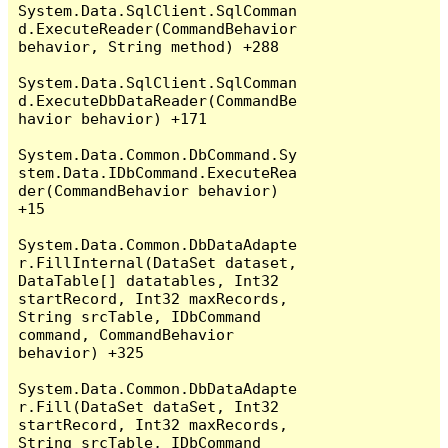
System.Data.SqlClient.SqlComman
d.ExecuteReader(CommandBehavior 
behavior, String method) +288

System.Data.SqlClient.SqlComman
d.ExecuteDbDataReader(CommandBe
havior behavior) +171

System.Data.Common.DbCommand.Sy
stem.Data.IDbCommand.ExecuteRea
der(CommandBehavior behavior) 
+15

System.Data.Common.DbDataAdapte
r.FillInternal(DataSet dataset, 
DataTable[] datatables, Int32 
startRecord, Int32 maxRecords, 
String srcTable, IDbCommand 
command, CommandBehavior 
behavior) +325

System.Data.Common.DbDataAdapte
r.Fill(DataSet dataSet, Int32 
startRecord, Int32 maxRecords, 
String srcTable, IDbCommand 