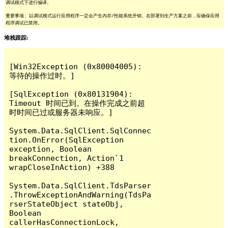
调试模式下进行编译。
重要事项: 以调试模式运行应用程序一定会产生内存/性能系统开销。在部署到生产方案之前，应确保应用
程序调试已禁用。
堆栈跟踪:
[Win32Exception (0x80004005): 
等待的操作过时。]

[SqlException (0x80131904): 
Timeout 时间已到。在操作完成之前超
时时间已过或服务器未响应。]

System.Data.SqlClient.SqlConnec
tion.OnError(SqlException 
exception, Boolean 
breakConnection, Action`1 
wrapCloseInAction) +388

System.Data.SqlClient.TdsParser
.ThrowExceptionAndWarning(TdsPa
rserStateObject stateObj, 
Boolean 
callerHasConnectionLock, 