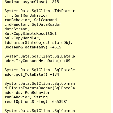
Boolean asyncClose) +815

System.Data.SqlClient.TdsParser
.TryRun(RunBehavior 
runBehavior, SqlCommand 
cmdHandler, SqlDataReader 
dataStream, 
BulkCopySimpleResultSet 
bulkCopyHandler, 
TdsParserStateObject stateObj, 
Boolean& dataReady) +4515

System.Data.SqlClient.SqlDataRe
ader.TryConsumeMetaData() +69

System.Data.SqlClient.SqlDataRe
ader.get_MetaData() +134

System.Data.SqlClient.SqlComman
d.FinishExecuteReader(SqlDataRe
ader ds, RunBehavior 
runBehavior, String 
resetOptionsString) +6553981

System.Data.SqlClient.SqlComman