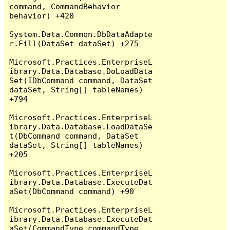
command, CommandBehavior 
behavior) +420

System.Data.Common.DbDataAdapte
r.Fill(DataSet dataSet) +275

Microsoft.Practices.EnterpriseL
ibrary.Data.Database.DoLoadData
Set(IDbCommand command, DataSet 
dataSet, String[] tableNames) 
+794

Microsoft.Practices.EnterpriseL
ibrary.Data.Database.LoadDataSe
t(DbCommand command, DataSet 
dataSet, String[] tableNames) 
+205

Microsoft.Practices.EnterpriseL
ibrary.Data.Database.ExecuteDat
aSet(DbCommand command) +90

Microsoft.Practices.EnterpriseL
ibrary.Data.Database.ExecuteDat
aSet(CommandType commandType, 