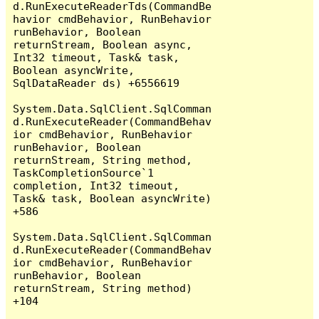
d.RunExecuteReaderTds(CommandBe
havior cmdBehavior, RunBehavior 
runBehavior, Boolean 
returnStream, Boolean async, 
Int32 timeout, Task& task, 
Boolean asyncWrite, 
SqlDataReader ds) +6556619

System.Data.SqlClient.SqlComman
d.RunExecuteReader(CommandBehav
ior cmdBehavior, RunBehavior 
runBehavior, Boolean 
returnStream, String method, 
TaskCompletionSource`1 
completion, Int32 timeout, 
Task& task, Boolean asyncWrite) 
+586

System.Data.SqlClient.SqlComman
d.RunExecuteReader(CommandBehav
ior cmdBehavior, RunBehavior 
runBehavior, Boolean 
returnStream, String method) 
+104
