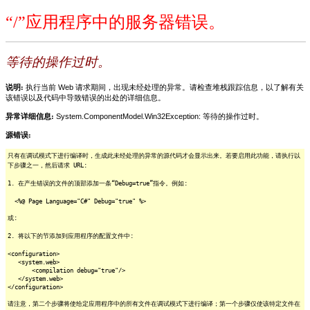
“/”应用程序中的服务器错误。
等待的操作过时。
说明:
执行当前 Web 请求期间，出现未经处理的异常。请检查堆栈跟踪信息，以了解有关
该错误以及代码中导致错误的出处的详细信息。
异常详细信息:
System.ComponentModel.Win32Exception: 等待的操作过时。
源错误:
只有在调试模式下进行编译时，生成此未经处理的异常的源代码才会显示出来。若要启用此功能，请执行以
下步骤之一，然后请求 URL:
1. 在产生错误的文件的顶部添加一条“Debug=true”指令。例如:
<%@ Page Language="C#" Debug="true" %>
或:
2. 将以下的节添加到应用程序的配置文件中:
<configuration>
<system.web>
<compilation debug="true"/>
</system.web>
</configuration>
请注意，第二个步骤将使给定应用程序中的所有文件在调试模式下进行编译；第一个步骤仅使该特定文件在