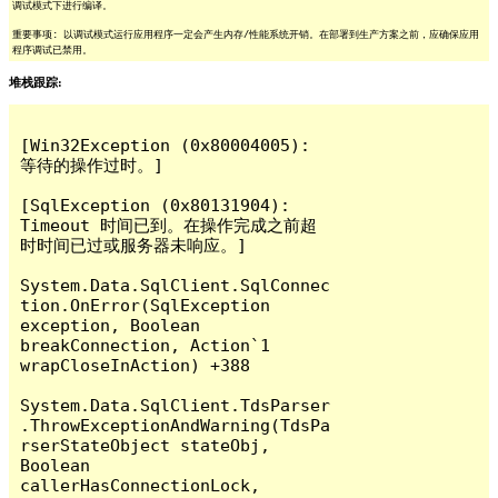
调试模式下进行编译。
重要事项: 以调试模式运行应用程序一定会产生内存/性能系统开销。在部署到生产方案之前，应确保应用
程序调试已禁用。
堆栈跟踪:
[Win32Exception (0x80004005): 
等待的操作过时。]

[SqlException (0x80131904): 
Timeout 时间已到。在操作完成之前超
时时间已过或服务器未响应。]

System.Data.SqlClient.SqlConnec
tion.OnError(SqlException 
exception, Boolean 
breakConnection, Action`1 
wrapCloseInAction) +388

System.Data.SqlClient.TdsParser
.ThrowExceptionAndWarning(TdsPa
rserStateObject stateObj, 
Boolean 
callerHasConnectionLock, 