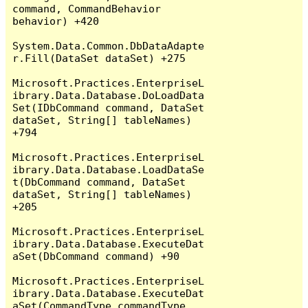
command, CommandBehavior 
behavior) +420

System.Data.Common.DbDataAdapte
r.Fill(DataSet dataSet) +275

Microsoft.Practices.EnterpriseL
ibrary.Data.Database.DoLoadData
Set(IDbCommand command, DataSet 
dataSet, String[] tableNames) 
+794

Microsoft.Practices.EnterpriseL
ibrary.Data.Database.LoadDataSe
t(DbCommand command, DataSet 
dataSet, String[] tableNames) 
+205

Microsoft.Practices.EnterpriseL
ibrary.Data.Database.ExecuteDat
aSet(DbCommand command) +90

Microsoft.Practices.EnterpriseL
ibrary.Data.Database.ExecuteDat
aSet(CommandType commandType, 