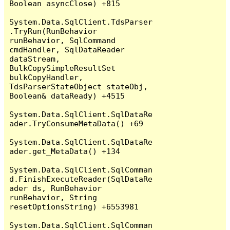
Boolean asyncClose) +815

System.Data.SqlClient.TdsParser
.TryRun(RunBehavior 
runBehavior, SqlCommand 
cmdHandler, SqlDataReader 
dataStream, 
BulkCopySimpleResultSet 
bulkCopyHandler, 
TdsParserStateObject stateObj, 
Boolean& dataReady) +4515

System.Data.SqlClient.SqlDataRe
ader.TryConsumeMetaData() +69

System.Data.SqlClient.SqlDataRe
ader.get_MetaData() +134

System.Data.SqlClient.SqlComman
d.FinishExecuteReader(SqlDataRe
ader ds, RunBehavior 
runBehavior, String 
resetOptionsString) +6553981

System.Data.SqlClient.SqlComman