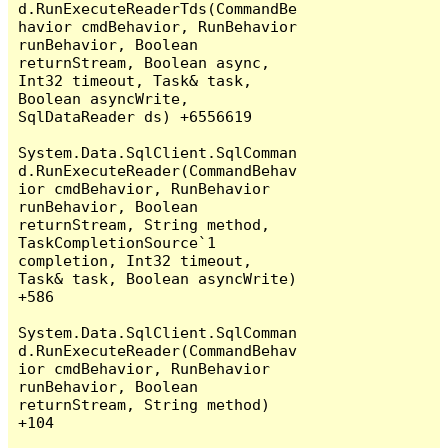
d.RunExecuteReaderTds(CommandBe
havior cmdBehavior, RunBehavior 
runBehavior, Boolean 
returnStream, Boolean async, 
Int32 timeout, Task& task, 
Boolean asyncWrite, 
SqlDataReader ds) +6556619

System.Data.SqlClient.SqlComman
d.RunExecuteReader(CommandBehav
ior cmdBehavior, RunBehavior 
runBehavior, Boolean 
returnStream, String method, 
TaskCompletionSource`1 
completion, Int32 timeout, 
Task& task, Boolean asyncWrite) 
+586

System.Data.SqlClient.SqlComman
d.RunExecuteReader(CommandBehav
ior cmdBehavior, RunBehavior 
runBehavior, Boolean 
returnStream, String method) 
+104
