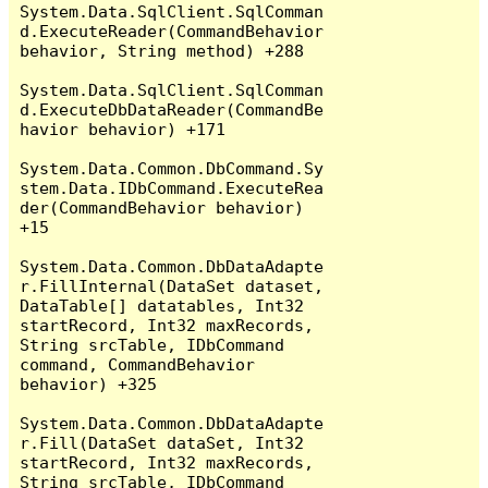
System.Data.SqlClient.SqlComman
d.ExecuteReader(CommandBehavior 
behavior, String method) +288

System.Data.SqlClient.SqlComman
d.ExecuteDbDataReader(CommandBe
havior behavior) +171

System.Data.Common.DbCommand.Sy
stem.Data.IDbCommand.ExecuteRea
der(CommandBehavior behavior) 
+15

System.Data.Common.DbDataAdapte
r.FillInternal(DataSet dataset, 
DataTable[] datatables, Int32 
startRecord, Int32 maxRecords, 
String srcTable, IDbCommand 
command, CommandBehavior 
behavior) +325

System.Data.Common.DbDataAdapte
r.Fill(DataSet dataSet, Int32 
startRecord, Int32 maxRecords, 
String srcTable, IDbCommand 