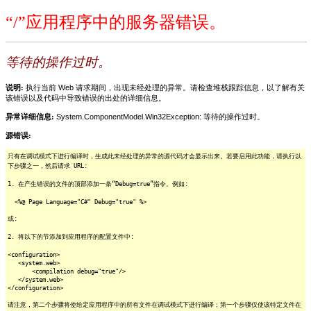
“/”应用程序中的服务器错误。
等待的操作过时。
说明:
执行当前 Web 请求期间，出现未经处理的异常。请检查堆栈跟踪信息，以了解有关
该错误以及代码中导致错误的出处的详细信息。
异常详细信息:
System.ComponentModel.Win32Exception: 等待的操作过时。
源错误:
只有在调试模式下进行编译时，生成此未经处理的异常的源代码才会显示出来。若要启用此功能，请执行以
下步骤之一，然后请求 URL:
1. 在产生错误的文件的顶部添加一条“Debug=true”指令。例如:
<%@ Page Language="C#" Debug="true" %>
或:
2. 将以下的节添加到应用程序的配置文件中:
<configuration>
<system.web>
<compilation debug="true"/>
</system.web>
</configuration>
请注意，第二个步骤将使给定应用程序中的所有文件在调试模式下进行编译；第一个步骤仅使该特定文件在