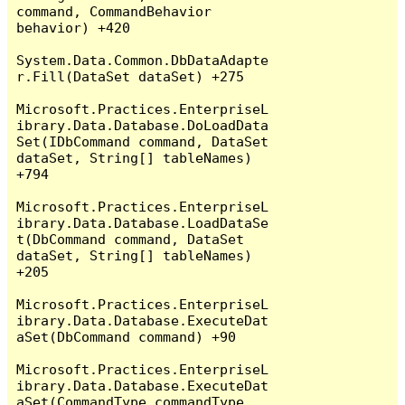
command, CommandBehavior 
behavior) +420

System.Data.Common.DbDataAdapte
r.Fill(DataSet dataSet) +275

Microsoft.Practices.EnterpriseL
ibrary.Data.Database.DoLoadData
Set(IDbCommand command, DataSet 
dataSet, String[] tableNames) 
+794

Microsoft.Practices.EnterpriseL
ibrary.Data.Database.LoadDataSe
t(DbCommand command, DataSet 
dataSet, String[] tableNames) 
+205

Microsoft.Practices.EnterpriseL
ibrary.Data.Database.ExecuteDat
aSet(DbCommand command) +90

Microsoft.Practices.EnterpriseL
ibrary.Data.Database.ExecuteDat
aSet(CommandType commandType, 