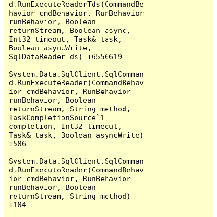
d.RunExecuteReaderTds(CommandBe
havior cmdBehavior, RunBehavior 
runBehavior, Boolean 
returnStream, Boolean async, 
Int32 timeout, Task& task, 
Boolean asyncWrite, 
SqlDataReader ds) +6556619

System.Data.SqlClient.SqlComman
d.RunExecuteReader(CommandBehav
ior cmdBehavior, RunBehavior 
runBehavior, Boolean 
returnStream, String method, 
TaskCompletionSource`1 
completion, Int32 timeout, 
Task& task, Boolean asyncWrite) 
+586

System.Data.SqlClient.SqlComman
d.RunExecuteReader(CommandBehav
ior cmdBehavior, RunBehavior 
runBehavior, Boolean 
returnStream, String method) 
+104
