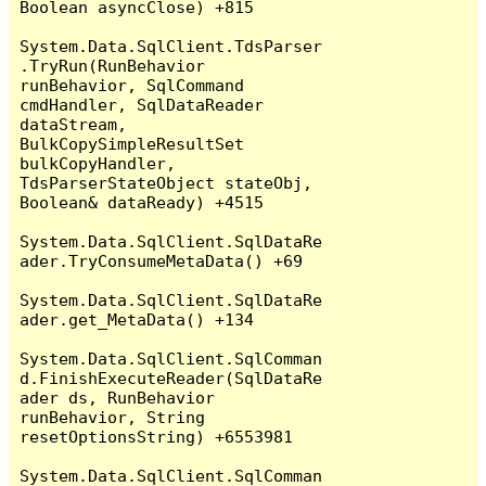
Boolean asyncClose) +815

System.Data.SqlClient.TdsParser
.TryRun(RunBehavior 
runBehavior, SqlCommand 
cmdHandler, SqlDataReader 
dataStream, 
BulkCopySimpleResultSet 
bulkCopyHandler, 
TdsParserStateObject stateObj, 
Boolean& dataReady) +4515

System.Data.SqlClient.SqlDataRe
ader.TryConsumeMetaData() +69

System.Data.SqlClient.SqlDataRe
ader.get_MetaData() +134

System.Data.SqlClient.SqlComman
d.FinishExecuteReader(SqlDataRe
ader ds, RunBehavior 
runBehavior, String 
resetOptionsString) +6553981

System.Data.SqlClient.SqlComman