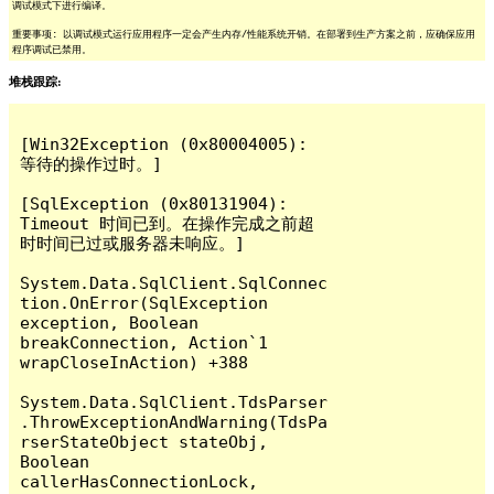
调试模式下进行编译。
重要事项: 以调试模式运行应用程序一定会产生内存/性能系统开销。在部署到生产方案之前，应确保应用
程序调试已禁用。
堆栈跟踪:
[Win32Exception (0x80004005): 
等待的操作过时。]

[SqlException (0x80131904): 
Timeout 时间已到。在操作完成之前超
时时间已过或服务器未响应。]

System.Data.SqlClient.SqlConnec
tion.OnError(SqlException 
exception, Boolean 
breakConnection, Action`1 
wrapCloseInAction) +388

System.Data.SqlClient.TdsParser
.ThrowExceptionAndWarning(TdsPa
rserStateObject stateObj, 
Boolean 
callerHasConnectionLock, 