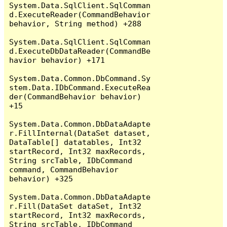
System.Data.SqlClient.SqlComman
d.ExecuteReader(CommandBehavior 
behavior, String method) +288

System.Data.SqlClient.SqlComman
d.ExecuteDbDataReader(CommandBe
havior behavior) +171

System.Data.Common.DbCommand.Sy
stem.Data.IDbCommand.ExecuteRea
der(CommandBehavior behavior) 
+15

System.Data.Common.DbDataAdapte
r.FillInternal(DataSet dataset, 
DataTable[] datatables, Int32 
startRecord, Int32 maxRecords, 
String srcTable, IDbCommand 
command, CommandBehavior 
behavior) +325

System.Data.Common.DbDataAdapte
r.Fill(DataSet dataSet, Int32 
startRecord, Int32 maxRecords, 
String srcTable, IDbCommand 