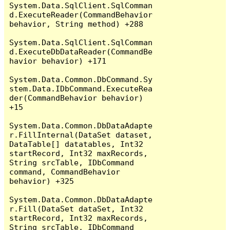
System.Data.SqlClient.SqlComman
d.ExecuteReader(CommandBehavior 
behavior, String method) +288

System.Data.SqlClient.SqlComman
d.ExecuteDbDataReader(CommandBe
havior behavior) +171

System.Data.Common.DbCommand.Sy
stem.Data.IDbCommand.ExecuteRea
der(CommandBehavior behavior) 
+15

System.Data.Common.DbDataAdapte
r.FillInternal(DataSet dataset, 
DataTable[] datatables, Int32 
startRecord, Int32 maxRecords, 
String srcTable, IDbCommand 
command, CommandBehavior 
behavior) +325

System.Data.Common.DbDataAdapte
r.Fill(DataSet dataSet, Int32 
startRecord, Int32 maxRecords, 
String srcTable, IDbCommand 