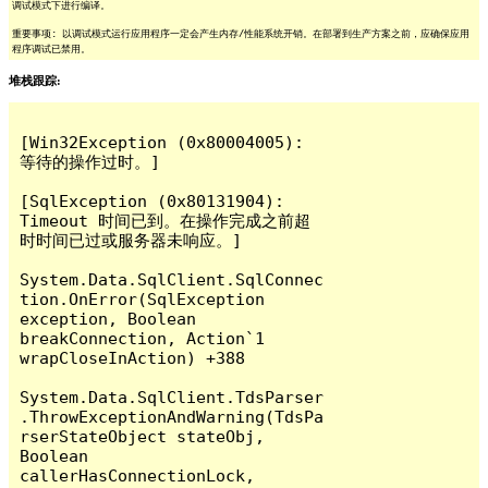
调试模式下进行编译。
重要事项: 以调试模式运行应用程序一定会产生内存/性能系统开销。在部署到生产方案之前，应确保应用
程序调试已禁用。
堆栈跟踪:
[Win32Exception (0x80004005): 
等待的操作过时。]

[SqlException (0x80131904): 
Timeout 时间已到。在操作完成之前超
时时间已过或服务器未响应。]

System.Data.SqlClient.SqlConnec
tion.OnError(SqlException 
exception, Boolean 
breakConnection, Action`1 
wrapCloseInAction) +388

System.Data.SqlClient.TdsParser
.ThrowExceptionAndWarning(TdsPa
rserStateObject stateObj, 
Boolean 
callerHasConnectionLock, 