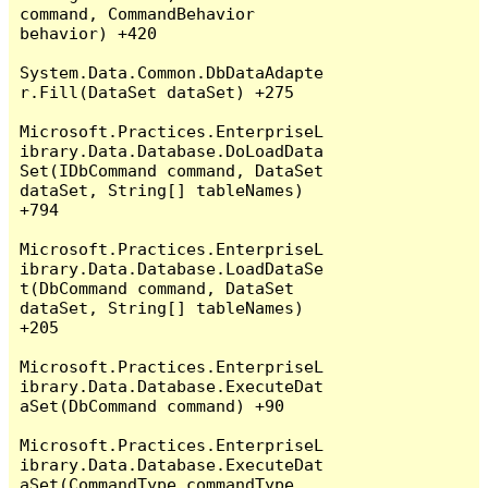
command, CommandBehavior 
behavior) +420

System.Data.Common.DbDataAdapte
r.Fill(DataSet dataSet) +275

Microsoft.Practices.EnterpriseL
ibrary.Data.Database.DoLoadData
Set(IDbCommand command, DataSet 
dataSet, String[] tableNames) 
+794

Microsoft.Practices.EnterpriseL
ibrary.Data.Database.LoadDataSe
t(DbCommand command, DataSet 
dataSet, String[] tableNames) 
+205

Microsoft.Practices.EnterpriseL
ibrary.Data.Database.ExecuteDat
aSet(DbCommand command) +90

Microsoft.Practices.EnterpriseL
ibrary.Data.Database.ExecuteDat
aSet(CommandType commandType, 