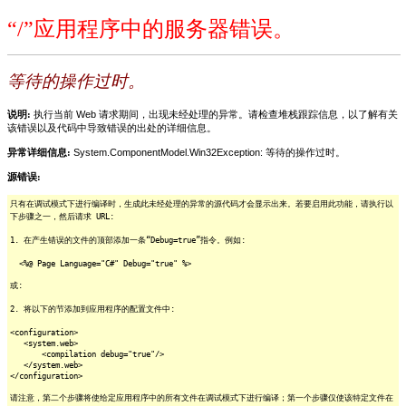
“/”应用程序中的服务器错误。
等待的操作过时。
说明:
执行当前 Web 请求期间，出现未经处理的异常。请检查堆栈跟踪信息，以了解有关
该错误以及代码中导致错误的出处的详细信息。
异常详细信息:
System.ComponentModel.Win32Exception: 等待的操作过时。
源错误:
只有在调试模式下进行编译时，生成此未经处理的异常的源代码才会显示出来。若要启用此功能，请执行以
下步骤之一，然后请求 URL:
1. 在产生错误的文件的顶部添加一条“Debug=true”指令。例如:
<%@ Page Language="C#" Debug="true" %>
或:
2. 将以下的节添加到应用程序的配置文件中:
<configuration>
<system.web>
<compilation debug="true"/>
</system.web>
</configuration>
请注意，第二个步骤将使给定应用程序中的所有文件在调试模式下进行编译；第一个步骤仅使该特定文件在