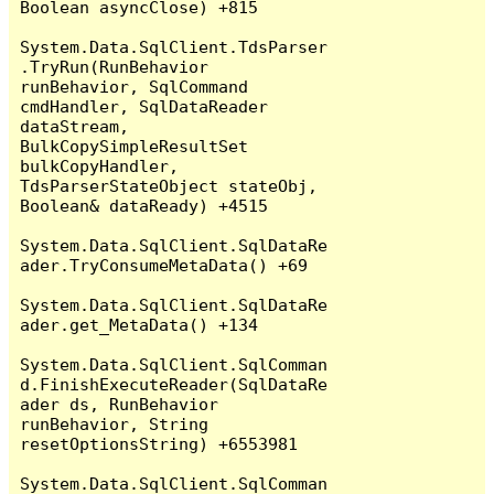
Boolean asyncClose) +815

System.Data.SqlClient.TdsParser
.TryRun(RunBehavior 
runBehavior, SqlCommand 
cmdHandler, SqlDataReader 
dataStream, 
BulkCopySimpleResultSet 
bulkCopyHandler, 
TdsParserStateObject stateObj, 
Boolean& dataReady) +4515

System.Data.SqlClient.SqlDataRe
ader.TryConsumeMetaData() +69

System.Data.SqlClient.SqlDataRe
ader.get_MetaData() +134

System.Data.SqlClient.SqlComman
d.FinishExecuteReader(SqlDataRe
ader ds, RunBehavior 
runBehavior, String 
resetOptionsString) +6553981

System.Data.SqlClient.SqlComman