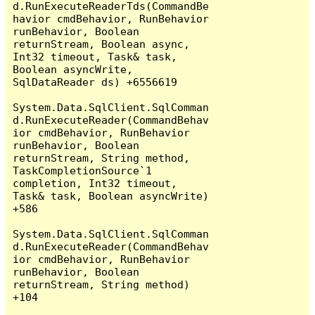
d.RunExecuteReaderTds(CommandBe
havior cmdBehavior, RunBehavior 
runBehavior, Boolean 
returnStream, Boolean async, 
Int32 timeout, Task& task, 
Boolean asyncWrite, 
SqlDataReader ds) +6556619

System.Data.SqlClient.SqlComman
d.RunExecuteReader(CommandBehav
ior cmdBehavior, RunBehavior 
runBehavior, Boolean 
returnStream, String method, 
TaskCompletionSource`1 
completion, Int32 timeout, 
Task& task, Boolean asyncWrite) 
+586

System.Data.SqlClient.SqlComman
d.RunExecuteReader(CommandBehav
ior cmdBehavior, RunBehavior 
runBehavior, Boolean 
returnStream, String method) 
+104
