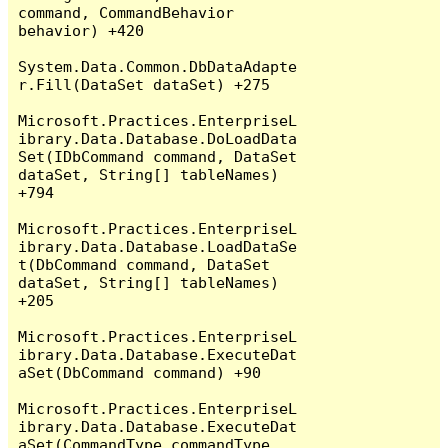
command, CommandBehavior 
behavior) +420

System.Data.Common.DbDataAdapte
r.Fill(DataSet dataSet) +275

Microsoft.Practices.EnterpriseL
ibrary.Data.Database.DoLoadData
Set(IDbCommand command, DataSet 
dataSet, String[] tableNames) 
+794

Microsoft.Practices.EnterpriseL
ibrary.Data.Database.LoadDataSe
t(DbCommand command, DataSet 
dataSet, String[] tableNames) 
+205

Microsoft.Practices.EnterpriseL
ibrary.Data.Database.ExecuteDat
aSet(DbCommand command) +90

Microsoft.Practices.EnterpriseL
ibrary.Data.Database.ExecuteDat
aSet(CommandType commandType, 