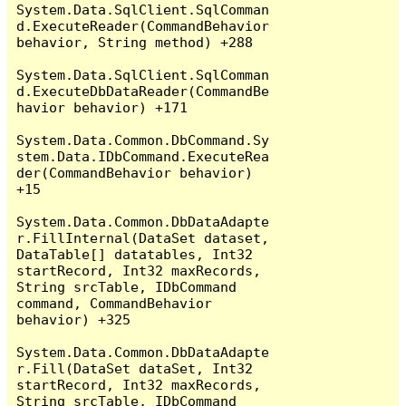
System.Data.SqlClient.SqlComman
d.ExecuteReader(CommandBehavior 
behavior, String method) +288

System.Data.SqlClient.SqlComman
d.ExecuteDbDataReader(CommandBe
havior behavior) +171

System.Data.Common.DbCommand.Sy
stem.Data.IDbCommand.ExecuteRea
der(CommandBehavior behavior) 
+15

System.Data.Common.DbDataAdapte
r.FillInternal(DataSet dataset, 
DataTable[] datatables, Int32 
startRecord, Int32 maxRecords, 
String srcTable, IDbCommand 
command, CommandBehavior 
behavior) +325

System.Data.Common.DbDataAdapte
r.Fill(DataSet dataSet, Int32 
startRecord, Int32 maxRecords, 
String srcTable, IDbCommand 