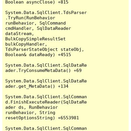
Boolean asyncClose) +815

System.Data.SqlClient.TdsParser
.TryRun(RunBehavior 
runBehavior, SqlCommand 
cmdHandler, SqlDataReader 
dataStream, 
BulkCopySimpleResultSet 
bulkCopyHandler, 
TdsParserStateObject stateObj, 
Boolean& dataReady) +4515

System.Data.SqlClient.SqlDataRe
ader.TryConsumeMetaData() +69

System.Data.SqlClient.SqlDataRe
ader.get_MetaData() +134

System.Data.SqlClient.SqlComman
d.FinishExecuteReader(SqlDataRe
ader ds, RunBehavior 
runBehavior, String 
resetOptionsString) +6553981

System.Data.SqlClient.SqlComman