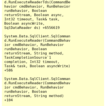
d.RunExecuteReaderTds(CommandBe
havior cmdBehavior, RunBehavior 
runBehavior, Boolean 
returnStream, Boolean async, 
Int32 timeout, Task& task, 
Boolean asyncWrite, 
SqlDataReader ds) +6556619

System.Data.SqlClient.SqlComman
d.RunExecuteReader(CommandBehav
ior cmdBehavior, RunBehavior 
runBehavior, Boolean 
returnStream, String method, 
TaskCompletionSource`1 
completion, Int32 timeout, 
Task& task, Boolean asyncWrite) 
+586

System.Data.SqlClient.SqlComman
d.RunExecuteReader(CommandBehav
ior cmdBehavior, RunBehavior 
runBehavior, Boolean 
returnStream, String method) 
+104
