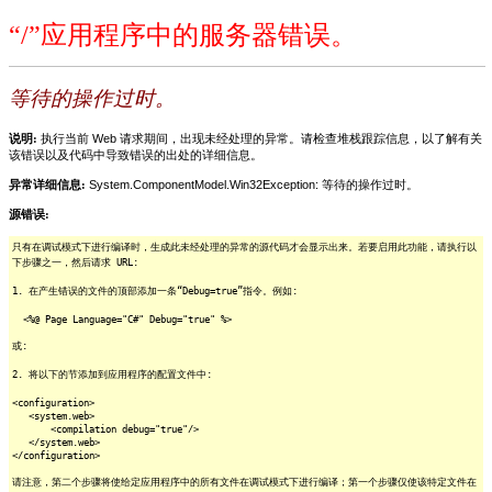
“/”应用程序中的服务器错误。
等待的操作过时。
说明:
执行当前 Web 请求期间，出现未经处理的异常。请检查堆栈跟踪信息，以了解有关
该错误以及代码中导致错误的出处的详细信息。
异常详细信息:
System.ComponentModel.Win32Exception: 等待的操作过时。
源错误:
只有在调试模式下进行编译时，生成此未经处理的异常的源代码才会显示出来。若要启用此功能，请执行以
下步骤之一，然后请求 URL:
1. 在产生错误的文件的顶部添加一条“Debug=true”指令。例如:
<%@ Page Language="C#" Debug="true" %>
或:
2. 将以下的节添加到应用程序的配置文件中:
<configuration>
<system.web>
<compilation debug="true"/>
</system.web>
</configuration>
请注意，第二个步骤将使给定应用程序中的所有文件在调试模式下进行编译；第一个步骤仅使该特定文件在