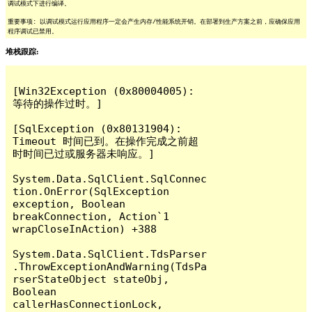
调试模式下进行编译。
重要事项: 以调试模式运行应用程序一定会产生内存/性能系统开销。在部署到生产方案之前，应确保应用
程序调试已禁用。
堆栈跟踪:
[Win32Exception (0x80004005): 
等待的操作过时。]

[SqlException (0x80131904): 
Timeout 时间已到。在操作完成之前超
时时间已过或服务器未响应。]

System.Data.SqlClient.SqlConnec
tion.OnError(SqlException 
exception, Boolean 
breakConnection, Action`1 
wrapCloseInAction) +388

System.Data.SqlClient.TdsParser
.ThrowExceptionAndWarning(TdsPa
rserStateObject stateObj, 
Boolean 
callerHasConnectionLock, 