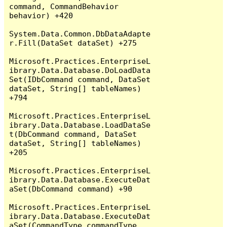
command, CommandBehavior 
behavior) +420

System.Data.Common.DbDataAdapte
r.Fill(DataSet dataSet) +275

Microsoft.Practices.EnterpriseL
ibrary.Data.Database.DoLoadData
Set(IDbCommand command, DataSet 
dataSet, String[] tableNames) 
+794

Microsoft.Practices.EnterpriseL
ibrary.Data.Database.LoadDataSe
t(DbCommand command, DataSet 
dataSet, String[] tableNames) 
+205

Microsoft.Practices.EnterpriseL
ibrary.Data.Database.ExecuteDat
aSet(DbCommand command) +90

Microsoft.Practices.EnterpriseL
ibrary.Data.Database.ExecuteDat
aSet(CommandType commandType, 