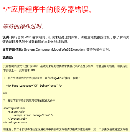
“/”应用程序中的服务器错误。
等待的操作过时。
说明:
执行当前 Web 请求期间，出现未经处理的异常。请检查堆栈跟踪信息，以了解有关
该错误以及代码中导致错误的出处的详细信息。
异常详细信息:
System.ComponentModel.Win32Exception: 等待的操作过时。
源错误:
只有在调试模式下进行编译时，生成此未经处理的异常的源代码才会显示出来。若要启用此功能，请执行以
下步骤之一，然后请求 URL:
1. 在产生错误的文件的顶部添加一条“Debug=true”指令。例如:
<%@ Page Language="C#" Debug="true" %>
或:
2. 将以下的节添加到应用程序的配置文件中:
<configuration>
<system.web>
<compilation debug="true"/>
</system.web>
</configuration>
请注意，第二个步骤将使给定应用程序中的所有文件在调试模式下进行编译；第一个步骤仅使该特定文件在