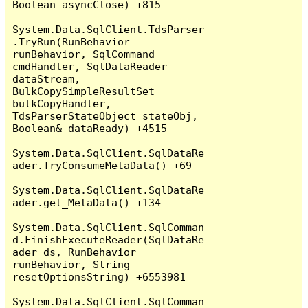
Boolean asyncClose) +815

System.Data.SqlClient.TdsParser
.TryRun(RunBehavior 
runBehavior, SqlCommand 
cmdHandler, SqlDataReader 
dataStream, 
BulkCopySimpleResultSet 
bulkCopyHandler, 
TdsParserStateObject stateObj, 
Boolean& dataReady) +4515

System.Data.SqlClient.SqlDataRe
ader.TryConsumeMetaData() +69

System.Data.SqlClient.SqlDataRe
ader.get_MetaData() +134

System.Data.SqlClient.SqlComman
d.FinishExecuteReader(SqlDataRe
ader ds, RunBehavior 
runBehavior, String 
resetOptionsString) +6553981

System.Data.SqlClient.SqlComman