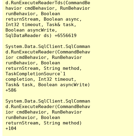
d.RunExecuteReaderTds(CommandBe
havior cmdBehavior, RunBehavior 
runBehavior, Boolean 
returnStream, Boolean async, 
Int32 timeout, Task& task, 
Boolean asyncWrite, 
SqlDataReader ds) +6556619

System.Data.SqlClient.SqlComman
d.RunExecuteReader(CommandBehav
ior cmdBehavior, RunBehavior 
runBehavior, Boolean 
returnStream, String method, 
TaskCompletionSource`1 
completion, Int32 timeout, 
Task& task, Boolean asyncWrite) 
+586

System.Data.SqlClient.SqlComman
d.RunExecuteReader(CommandBehav
ior cmdBehavior, RunBehavior 
runBehavior, Boolean 
returnStream, String method) 
+104
