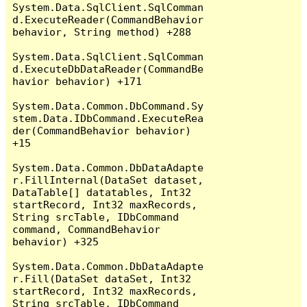
System.Data.SqlClient.SqlComman
d.ExecuteReader(CommandBehavior 
behavior, String method) +288

System.Data.SqlClient.SqlComman
d.ExecuteDbDataReader(CommandBe
havior behavior) +171

System.Data.Common.DbCommand.Sy
stem.Data.IDbCommand.ExecuteRea
der(CommandBehavior behavior) 
+15

System.Data.Common.DbDataAdapte
r.FillInternal(DataSet dataset, 
DataTable[] datatables, Int32 
startRecord, Int32 maxRecords, 
String srcTable, IDbCommand 
command, CommandBehavior 
behavior) +325

System.Data.Common.DbDataAdapte
r.Fill(DataSet dataSet, Int32 
startRecord, Int32 maxRecords, 
String srcTable, IDbCommand 