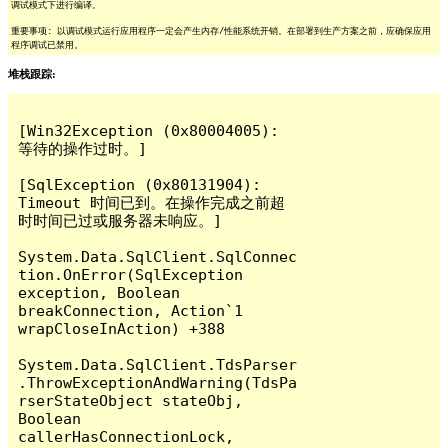
调试模式下进行编译。
重要事项: 以调试模式运行应用程序一定会产生内存/性能系统开销。在部署到生产方案之前，应确保应用
程序调试已禁用。
堆栈跟踪:
[Win32Exception (0x80004005): 
等待的操作过时。]

[SqlException (0x80131904): 
Timeout 时间已到。在操作完成之前超
时时间已过或服务器未响应。]

System.Data.SqlClient.SqlConnec
tion.OnError(SqlException 
exception, Boolean 
breakConnection, Action`1 
wrapCloseInAction) +388

System.Data.SqlClient.TdsParser
.ThrowExceptionAndWarning(TdsPa
rserStateObject stateObj, 
Boolean 
callerHasConnectionLock, 