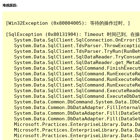
堆栈跟踪:
[Win32Exception (0x80004005): 等待的操作过时。]

[SqlException (0x80131904): Timeout 时间
   System.Data.SqlClient.SqlConnection.OnError(S
   System.Data.SqlClient.TdsParser.ThrowExceptio
   System.Data.SqlClient.TdsParser.TryRun(RunBe
   System.Data.SqlClient.SqlDataReader.TryConsum
   System.Data.SqlClient.SqlDataReader.get_MetaD
   System.Data.SqlClient.SqlCommand.FinishExecut
   System.Data.SqlClient.SqlCommand.RunExecuteR
   System.Data.SqlClient.SqlCommand.RunExecuteR
   System.Data.SqlClient.SqlCommand.RunExecuteRe
   System.Data.SqlClient.SqlCommand.ExecuteReade
   System.Data.SqlClient.SqlCommand.ExecuteDbDat
   System.Data.Common.DbCommand.System.Data.IDbC
   System.Data.Common.DbDataAdapter.FillInterna
   System.Data.Common.DbDataAdapter.Fill(DataSet
   System.Data.Common.DbDataAdapter.Fill(DataSet
   Microsoft.Practices.EnterpriseLibrary.Data.Da
   Microsoft.Practices.EnterpriseLibrary.Data.Da
   Microsoft.Practices.EnterpriseLibrary.Data.Da