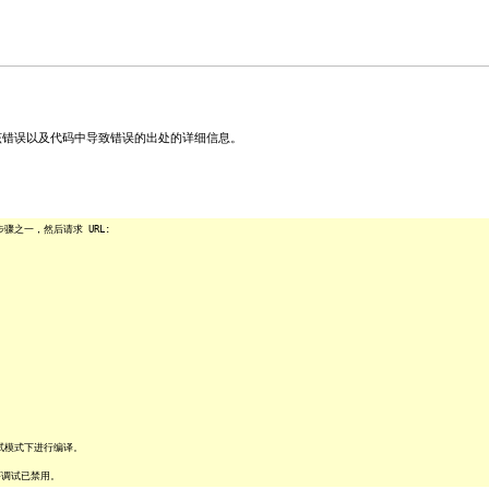
关该错误以及代码中导致错误的出处的详细信息。
之一，然后请求 URL:
试模式下进行编译。
序调试已禁用。