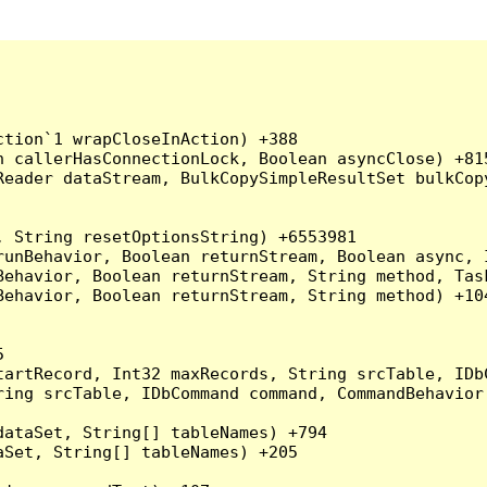
tion`1 wrapCloseInAction) +388

 callerHasConnectionLock, Boolean asyncClose) +815
Reader dataStream, BulkCopySimpleResultSet bulkCop
 String resetOptionsString) +6553981

runBehavior, Boolean returnStream, Boolean async, 
Behavior, Boolean returnStream, String method, Tas
ehavior, Boolean returnStream, String method) +104


artRecord, Int32 maxRecords, String srcTable, IDbC
ing srcTable, IDbCommand command, CommandBehavior 
ataSet, String[] tableNames) +794

Set, String[] tableNames) +205
