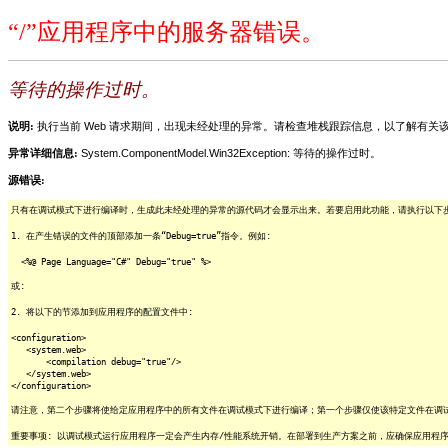
“/”应用程序中的服务器错误。
等待的操作过时。
说明:
执行当前 Web 请求期间，出现未经处理的异常。请检查堆栈跟踪信息，以了解有
异常详细信息:
System.ComponentModel.Win32Exception: 等待的操作过时。
源错误:
只有在调试模式下进行编译时，生成此未经处理的异常的源代码才会显示出来。若要启用此功能，请执行以下步骤
1. 在产生错误的文件的顶部添加一条“Debug=true”指令。例如:
<%@ Page Language="C#" Debug="true" %>
或:
2. 将以下的节添加到应用程序的配置文件中:
<configuration>
<system.web>
<compilation debug="true"/>
</system.web>
</configuration>
请注意，第二个步骤将使给定应用程序中的所有文件在调试模式下进行编译；第一个步骤仅使该特定文件在调
重要事项: 以调试模式运行应用程序一定会产生内存/性能系统开销。在部署到生产方案之前，应确保应用程