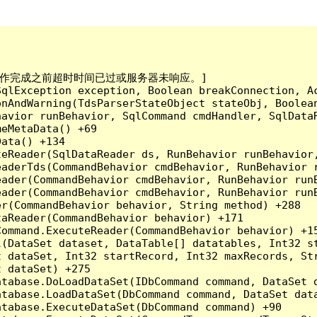
已到。在操作完成之前超时时间已过或服务器未响应。]

qlException exception, Boolean breakConnection, Ac
nAndWarning(TdsParserStateObject stateObj, Boolean
havior runBehavior, SqlCommand cmdHandler, SqlData
eMetaData() +69

ata() +134

eReader(SqlDataReader ds, RunBehavior runBehavior,
eaderTds(CommandBehavior cmdBehavior, RunBehavior 
eader(CommandBehavior cmdBehavior, RunBehavior run
ader(CommandBehavior cmdBehavior, RunBehavior runB
r(CommandBehavior behavior, String method) +288

aReader(CommandBehavior behavior) +171

ommand.ExecuteReader(CommandBehavior behavior) +15
l(DataSet dataset, DataTable[] datatables, Int32 st
 dataSet, Int32 startRecord, Int32 maxRecords, Str
 dataSet) +275

tabase.DoLoadDataSet(IDbCommand command, DataSet d
tabase.LoadDataSet(DbCommand command, DataSet data
tabase.ExecuteDataSet(DbCommand command) +90
