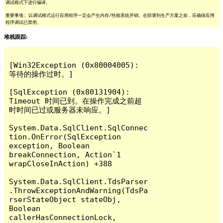
调试模式下进行编译。
重要事项: 以调试模式运行应用程序一定会产生内存/性能系统开销。在部署到生产方案之前，应确保应用
程序调试已禁用。
堆栈跟踪:
[Win32Exception (0x80004005): 
等待的操作过时。]

[SqlException (0x80131904): 
Timeout 时间已到。在操作完成之前超
时时间已过或服务器未响应。]

System.Data.SqlClient.SqlConnec
tion.OnError(SqlException 
exception, Boolean 
breakConnection, Action`1 
wrapCloseInAction) +388

System.Data.SqlClient.TdsParser
.ThrowExceptionAndWarning(TdsPa
rserStateObject stateObj, 
Boolean 
callerHasConnectionLock, 