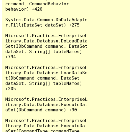
command, CommandBehavior 
behavior) +420

System.Data.Common.DbDataAdapte
r.Fill(DataSet dataSet) +275

Microsoft.Practices.EnterpriseL
ibrary.Data.Database.DoLoadData
Set(IDbCommand command, DataSet 
dataSet, String[] tableNames) 
+794

Microsoft.Practices.EnterpriseL
ibrary.Data.Database.LoadDataSe
t(DbCommand command, DataSet 
dataSet, String[] tableNames) 
+205

Microsoft.Practices.EnterpriseL
ibrary.Data.Database.ExecuteDat
aSet(DbCommand command) +90

Microsoft.Practices.EnterpriseL
ibrary.Data.Database.ExecuteDat
aSet(CommandType commandType, 