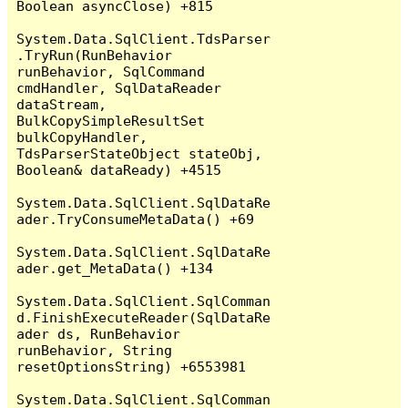
Boolean asyncClose) +815

System.Data.SqlClient.TdsParser
.TryRun(RunBehavior 
runBehavior, SqlCommand 
cmdHandler, SqlDataReader 
dataStream, 
BulkCopySimpleResultSet 
bulkCopyHandler, 
TdsParserStateObject stateObj, 
Boolean& dataReady) +4515

System.Data.SqlClient.SqlDataRe
ader.TryConsumeMetaData() +69

System.Data.SqlClient.SqlDataRe
ader.get_MetaData() +134

System.Data.SqlClient.SqlComman
d.FinishExecuteReader(SqlDataRe
ader ds, RunBehavior 
runBehavior, String 
resetOptionsString) +6553981

System.Data.SqlClient.SqlComman