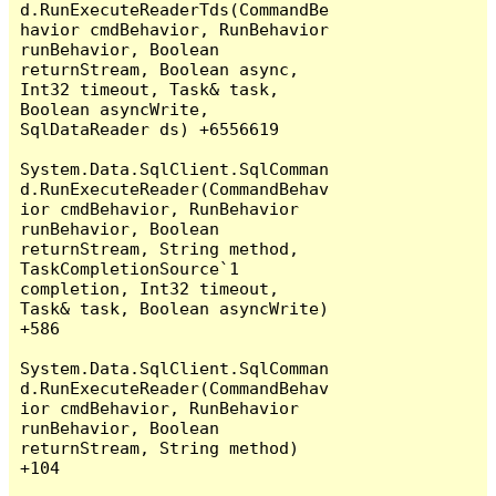
d.RunExecuteReaderTds(CommandBe
havior cmdBehavior, RunBehavior 
runBehavior, Boolean 
returnStream, Boolean async, 
Int32 timeout, Task& task, 
Boolean asyncWrite, 
SqlDataReader ds) +6556619

System.Data.SqlClient.SqlComman
d.RunExecuteReader(CommandBehav
ior cmdBehavior, RunBehavior 
runBehavior, Boolean 
returnStream, String method, 
TaskCompletionSource`1 
completion, Int32 timeout, 
Task& task, Boolean asyncWrite) 
+586

System.Data.SqlClient.SqlComman
d.RunExecuteReader(CommandBehav
ior cmdBehavior, RunBehavior 
runBehavior, Boolean 
returnStream, String method) 
+104
