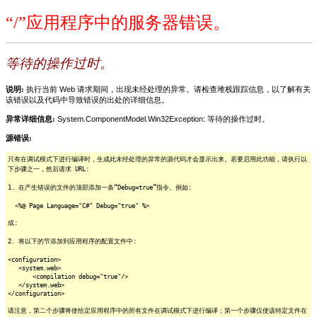
“/”应用程序中的服务器错误。
等待的操作过时。
说明:
执行当前 Web 请求期间，出现未经处理的异常。请检查堆栈跟踪信息，以了解有关
该错误以及代码中导致错误的出处的详细信息。
异常详细信息:
System.ComponentModel.Win32Exception: 等待的操作过时。
源错误:
只有在调试模式下进行编译时，生成此未经处理的异常的源代码才会显示出来。若要启用此功能，请执行以
下步骤之一，然后请求 URL:
1. 在产生错误的文件的顶部添加一条“Debug=true”指令。例如:
<%@ Page Language="C#" Debug="true" %>
或:
2. 将以下的节添加到应用程序的配置文件中:
<configuration>
<system.web>
<compilation debug="true"/>
</system.web>
</configuration>
请注意，第二个步骤将使给定应用程序中的所有文件在调试模式下进行编译；第一个步骤仅使该特定文件在