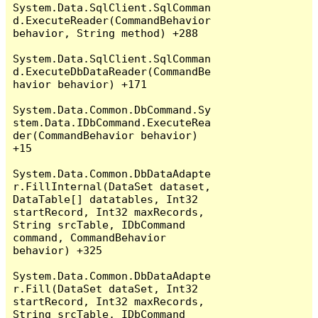
System.Data.SqlClient.SqlComman
d.ExecuteReader(CommandBehavior 
behavior, String method) +288

System.Data.SqlClient.SqlComman
d.ExecuteDbDataReader(CommandBe
havior behavior) +171

System.Data.Common.DbCommand.Sy
stem.Data.IDbCommand.ExecuteRea
der(CommandBehavior behavior) 
+15

System.Data.Common.DbDataAdapte
r.FillInternal(DataSet dataset, 
DataTable[] datatables, Int32 
startRecord, Int32 maxRecords, 
String srcTable, IDbCommand 
command, CommandBehavior 
behavior) +325

System.Data.Common.DbDataAdapte
r.Fill(DataSet dataSet, Int32 
startRecord, Int32 maxRecords, 
String srcTable, IDbCommand 