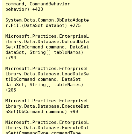
command, CommandBehavior 
behavior) +420

System.Data.Common.DbDataAdapte
r.Fill(DataSet dataSet) +275

Microsoft.Practices.EnterpriseL
ibrary.Data.Database.DoLoadData
Set(IDbCommand command, DataSet 
dataSet, String[] tableNames) 
+794

Microsoft.Practices.EnterpriseL
ibrary.Data.Database.LoadDataSe
t(DbCommand command, DataSet 
dataSet, String[] tableNames) 
+205

Microsoft.Practices.EnterpriseL
ibrary.Data.Database.ExecuteDat
aSet(DbCommand command) +90

Microsoft.Practices.EnterpriseL
ibrary.Data.Database.ExecuteDat
aSet(CommandType commandType, 