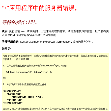
“/”应用程序中的服务器错误。
等待的操作过时。
说明:
执行当前 Web 请求期间，出现未经处理的异常。请检查堆栈跟踪信息，以了解有关
该错误以及代码中导致错误的出处的详细信息。
异常详细信息:
System.ComponentModel.Win32Exception: 等待的操作过时。
源错误:
只有在调试模式下进行编译时，生成此未经处理的异常的源代码才会显示出来。若要启用此功能，请执行以
下步骤之一，然后请求 URL:
1. 在产生错误的文件的顶部添加一条“Debug=true”指令。例如:
<%@ Page Language="C#" Debug="true" %>
或:
2. 将以下的节添加到应用程序的配置文件中:
<configuration>
<system.web>
<compilation debug="true"/>
</system.web>
</configuration>
请注意，第二个步骤将使给定应用程序中的所有文件在调试模式下进行编译；第一个步骤仅使该特定文件在