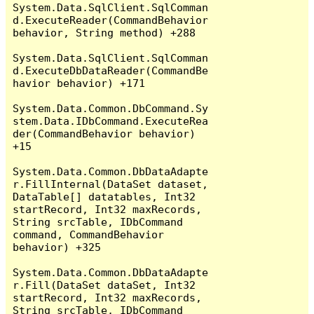
System.Data.SqlClient.SqlComman
d.ExecuteReader(CommandBehavior 
behavior, String method) +288

System.Data.SqlClient.SqlComman
d.ExecuteDbDataReader(CommandBe
havior behavior) +171

System.Data.Common.DbCommand.Sy
stem.Data.IDbCommand.ExecuteRea
der(CommandBehavior behavior) 
+15

System.Data.Common.DbDataAdapte
r.FillInternal(DataSet dataset, 
DataTable[] datatables, Int32 
startRecord, Int32 maxRecords, 
String srcTable, IDbCommand 
command, CommandBehavior 
behavior) +325

System.Data.Common.DbDataAdapte
r.Fill(DataSet dataSet, Int32 
startRecord, Int32 maxRecords, 
String srcTable, IDbCommand 