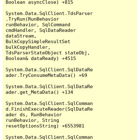
Boolean asyncClose) +815

System.Data.SqlClient.TdsParser
.TryRun(RunBehavior 
runBehavior, SqlCommand 
cmdHandler, SqlDataReader 
dataStream, 
BulkCopySimpleResultSet 
bulkCopyHandler, 
TdsParserStateObject stateObj, 
Boolean& dataReady) +4515

System.Data.SqlClient.SqlDataRe
ader.TryConsumeMetaData() +69

System.Data.SqlClient.SqlDataRe
ader.get_MetaData() +134

System.Data.SqlClient.SqlComman
d.FinishExecuteReader(SqlDataRe
ader ds, RunBehavior 
runBehavior, String 
resetOptionsString) +6553981

System.Data.SqlClient.SqlComman