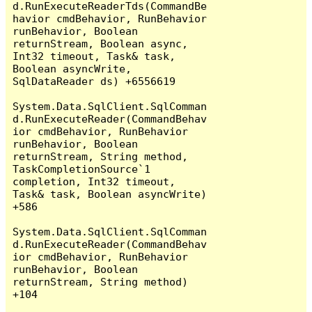
d.RunExecuteReaderTds(CommandBe
havior cmdBehavior, RunBehavior 
runBehavior, Boolean 
returnStream, Boolean async, 
Int32 timeout, Task& task, 
Boolean asyncWrite, 
SqlDataReader ds) +6556619

System.Data.SqlClient.SqlComman
d.RunExecuteReader(CommandBehav
ior cmdBehavior, RunBehavior 
runBehavior, Boolean 
returnStream, String method, 
TaskCompletionSource`1 
completion, Int32 timeout, 
Task& task, Boolean asyncWrite) 
+586

System.Data.SqlClient.SqlComman
d.RunExecuteReader(CommandBehav
ior cmdBehavior, RunBehavior 
runBehavior, Boolean 
returnStream, String method) 
+104
