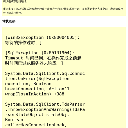
调试模式下进行编译。
重要事项: 以调试模式运行应用程序一定会产生内存/性能系统开销。在部署到生产方案之前，应确保应用
程序调试已禁用。
堆栈跟踪:
[Win32Exception (0x80004005): 
等待的操作过时。]

[SqlException (0x80131904): 
Timeout 时间已到。在操作完成之前超
时时间已过或服务器未响应。]

System.Data.SqlClient.SqlConnec
tion.OnError(SqlException 
exception, Boolean 
breakConnection, Action`1 
wrapCloseInAction) +388

System.Data.SqlClient.TdsParser
.ThrowExceptionAndWarning(TdsPa
rserStateObject stateObj, 
Boolean 
callerHasConnectionLock, 