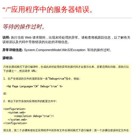
“/”应用程序中的服务器错误。
等待的操作过时。
说明:
执行当前 Web 请求期间，出现未经处理的异常。请检查堆栈跟踪信息，以了解有关
该错误以及代码中导致错误的出处的详细信息。
异常详细信息:
System.ComponentModel.Win32Exception: 等待的操作过时。
源错误:
只有在调试模式下进行编译时，生成此未经处理的异常的源代码才会显示出来。若要启用此功能，请执行以
下步骤之一，然后请求 URL:
1. 在产生错误的文件的顶部添加一条“Debug=true”指令。例如:
<%@ Page Language="C#" Debug="true" %>
或:
2. 将以下的节添加到应用程序的配置文件中:
<configuration>
<system.web>
<compilation debug="true"/>
</system.web>
</configuration>
请注意，第二个步骤将使给定应用程序中的所有文件在调试模式下进行编译；第一个步骤仅使该特定文件在