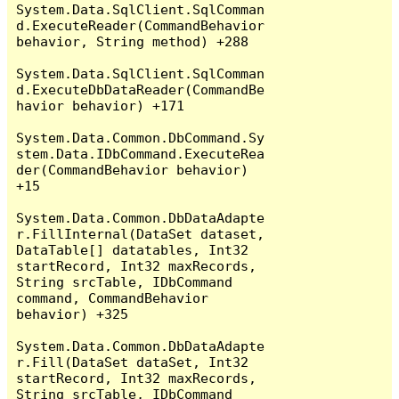
System.Data.SqlClient.SqlComman
d.ExecuteReader(CommandBehavior 
behavior, String method) +288

System.Data.SqlClient.SqlComman
d.ExecuteDbDataReader(CommandBe
havior behavior) +171

System.Data.Common.DbCommand.Sy
stem.Data.IDbCommand.ExecuteRea
der(CommandBehavior behavior) 
+15

System.Data.Common.DbDataAdapte
r.FillInternal(DataSet dataset, 
DataTable[] datatables, Int32 
startRecord, Int32 maxRecords, 
String srcTable, IDbCommand 
command, CommandBehavior 
behavior) +325

System.Data.Common.DbDataAdapte
r.Fill(DataSet dataSet, Int32 
startRecord, Int32 maxRecords, 
String srcTable, IDbCommand 