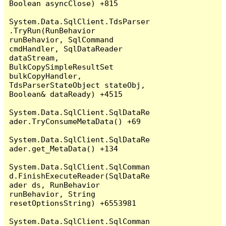
Boolean asyncClose) +815

System.Data.SqlClient.TdsParser
.TryRun(RunBehavior 
runBehavior, SqlCommand 
cmdHandler, SqlDataReader 
dataStream, 
BulkCopySimpleResultSet 
bulkCopyHandler, 
TdsParserStateObject stateObj, 
Boolean& dataReady) +4515

System.Data.SqlClient.SqlDataRe
ader.TryConsumeMetaData() +69

System.Data.SqlClient.SqlDataRe
ader.get_MetaData() +134

System.Data.SqlClient.SqlComman
d.FinishExecuteReader(SqlDataRe
ader ds, RunBehavior 
runBehavior, String 
resetOptionsString) +6553981

System.Data.SqlClient.SqlComman