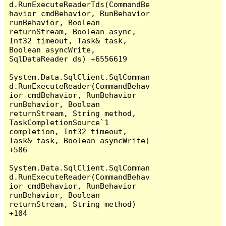
d.RunExecuteReaderTds(CommandBe
havior cmdBehavior, RunBehavior 
runBehavior, Boolean 
returnStream, Boolean async, 
Int32 timeout, Task& task, 
Boolean asyncWrite, 
SqlDataReader ds) +6556619

System.Data.SqlClient.SqlComman
d.RunExecuteReader(CommandBehav
ior cmdBehavior, RunBehavior 
runBehavior, Boolean 
returnStream, String method, 
TaskCompletionSource`1 
completion, Int32 timeout, 
Task& task, Boolean asyncWrite) 
+586

System.Data.SqlClient.SqlComman
d.RunExecuteReader(CommandBehav
ior cmdBehavior, RunBehavior 
runBehavior, Boolean 
returnStream, String method) 
+104
