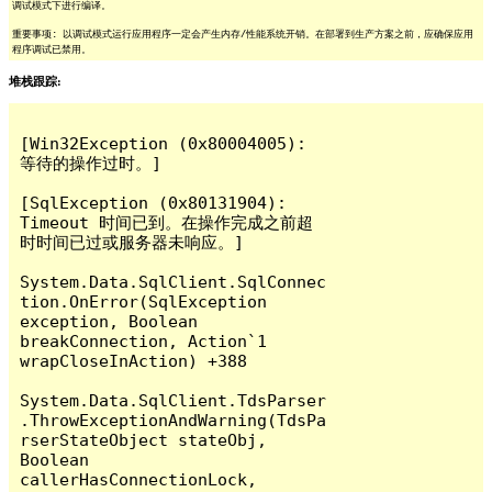
调试模式下进行编译。
重要事项: 以调试模式运行应用程序一定会产生内存/性能系统开销。在部署到生产方案之前，应确保应用
程序调试已禁用。
堆栈跟踪:
[Win32Exception (0x80004005): 
等待的操作过时。]

[SqlException (0x80131904): 
Timeout 时间已到。在操作完成之前超
时时间已过或服务器未响应。]

System.Data.SqlClient.SqlConnec
tion.OnError(SqlException 
exception, Boolean 
breakConnection, Action`1 
wrapCloseInAction) +388

System.Data.SqlClient.TdsParser
.ThrowExceptionAndWarning(TdsPa
rserStateObject stateObj, 
Boolean 
callerHasConnectionLock, 