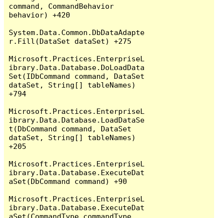
command, CommandBehavior 
behavior) +420

System.Data.Common.DbDataAdapte
r.Fill(DataSet dataSet) +275

Microsoft.Practices.EnterpriseL
ibrary.Data.Database.DoLoadData
Set(IDbCommand command, DataSet 
dataSet, String[] tableNames) 
+794

Microsoft.Practices.EnterpriseL
ibrary.Data.Database.LoadDataSe
t(DbCommand command, DataSet 
dataSet, String[] tableNames) 
+205

Microsoft.Practices.EnterpriseL
ibrary.Data.Database.ExecuteDat
aSet(DbCommand command) +90

Microsoft.Practices.EnterpriseL
ibrary.Data.Database.ExecuteDat
aSet(CommandType commandType, 