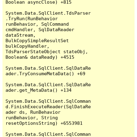
Boolean asyncClose) +815

System.Data.SqlClient.TdsParser
.TryRun(RunBehavior 
runBehavior, SqlCommand 
cmdHandler, SqlDataReader 
dataStream, 
BulkCopySimpleResultSet 
bulkCopyHandler, 
TdsParserStateObject stateObj, 
Boolean& dataReady) +4515

System.Data.SqlClient.SqlDataRe
ader.TryConsumeMetaData() +69

System.Data.SqlClient.SqlDataRe
ader.get_MetaData() +134

System.Data.SqlClient.SqlComman
d.FinishExecuteReader(SqlDataRe
ader ds, RunBehavior 
runBehavior, String 
resetOptionsString) +6553981

System.Data.SqlClient.SqlComman