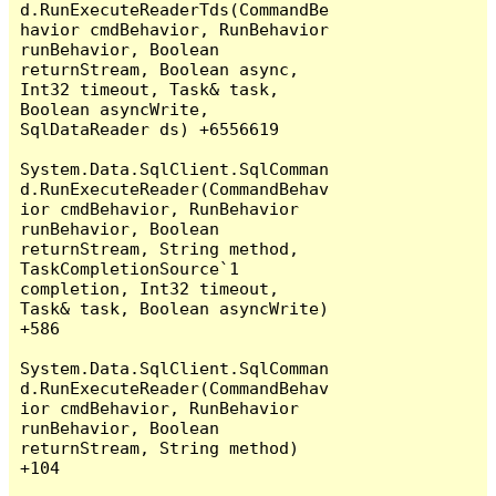
d.RunExecuteReaderTds(CommandBe
havior cmdBehavior, RunBehavior 
runBehavior, Boolean 
returnStream, Boolean async, 
Int32 timeout, Task& task, 
Boolean asyncWrite, 
SqlDataReader ds) +6556619

System.Data.SqlClient.SqlComman
d.RunExecuteReader(CommandBehav
ior cmdBehavior, RunBehavior 
runBehavior, Boolean 
returnStream, String method, 
TaskCompletionSource`1 
completion, Int32 timeout, 
Task& task, Boolean asyncWrite) 
+586

System.Data.SqlClient.SqlComman
d.RunExecuteReader(CommandBehav
ior cmdBehavior, RunBehavior 
runBehavior, Boolean 
returnStream, String method) 
+104
