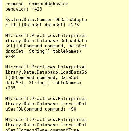
command, CommandBehavior 
behavior) +420

System.Data.Common.DbDataAdapte
r.Fill(DataSet dataSet) +275

Microsoft.Practices.EnterpriseL
ibrary.Data.Database.DoLoadData
Set(IDbCommand command, DataSet 
dataSet, String[] tableNames) 
+794

Microsoft.Practices.EnterpriseL
ibrary.Data.Database.LoadDataSe
t(DbCommand command, DataSet 
dataSet, String[] tableNames) 
+205

Microsoft.Practices.EnterpriseL
ibrary.Data.Database.ExecuteDat
aSet(DbCommand command) +90

Microsoft.Practices.EnterpriseL
ibrary.Data.Database.ExecuteDat
aSet(CommandType commandType, 