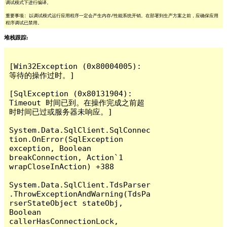
调试模式下进行编译。
重要事项: 以调试模式运行应用程序一定会产生内存/性能系统开销。在部署到生产方案之前，应确保应用
程序调试已禁用。
堆栈跟踪:
[Win32Exception (0x80004005): 
等待的操作过时。]

[SqlException (0x80131904): 
Timeout 时间已到。在操作完成之前超
时时间已过或服务器未响应。]

System.Data.SqlClient.SqlConnec
tion.OnError(SqlException 
exception, Boolean 
breakConnection, Action`1 
wrapCloseInAction) +388

System.Data.SqlClient.TdsParser
.ThrowExceptionAndWarning(TdsPa
rserStateObject stateObj, 
Boolean 
callerHasConnectionLock, 