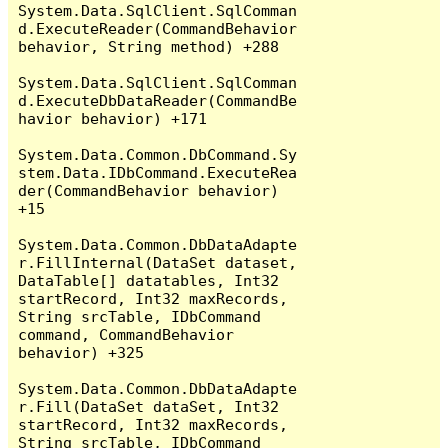
System.Data.SqlClient.SqlComman
d.ExecuteReader(CommandBehavior 
behavior, String method) +288

System.Data.SqlClient.SqlComman
d.ExecuteDbDataReader(CommandBe
havior behavior) +171

System.Data.Common.DbCommand.Sy
stem.Data.IDbCommand.ExecuteRea
der(CommandBehavior behavior) 
+15

System.Data.Common.DbDataAdapte
r.FillInternal(DataSet dataset, 
DataTable[] datatables, Int32 
startRecord, Int32 maxRecords, 
String srcTable, IDbCommand 
command, CommandBehavior 
behavior) +325

System.Data.Common.DbDataAdapte
r.Fill(DataSet dataSet, Int32 
startRecord, Int32 maxRecords, 
String srcTable, IDbCommand 