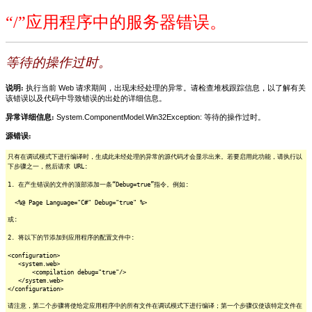
“/”应用程序中的服务器错误。
等待的操作过时。
说明:
执行当前 Web 请求期间，出现未经处理的异常。请检查堆栈跟踪信息，以了解有关
该错误以及代码中导致错误的出处的详细信息。
异常详细信息:
System.ComponentModel.Win32Exception: 等待的操作过时。
源错误:
只有在调试模式下进行编译时，生成此未经处理的异常的源代码才会显示出来。若要启用此功能，请执行以
下步骤之一，然后请求 URL:
1. 在产生错误的文件的顶部添加一条“Debug=true”指令。例如:
<%@ Page Language="C#" Debug="true" %>
或:
2. 将以下的节添加到应用程序的配置文件中:
<configuration>
<system.web>
<compilation debug="true"/>
</system.web>
</configuration>
请注意，第二个步骤将使给定应用程序中的所有文件在调试模式下进行编译；第一个步骤仅使该特定文件在