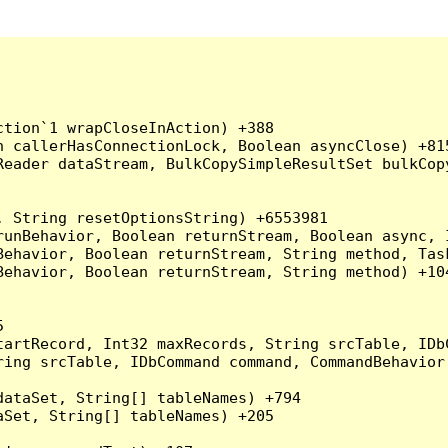
tion`1 wrapCloseInAction) +388

 callerHasConnectionLock, Boolean asyncClose) +815
Reader dataStream, BulkCopySimpleResultSet bulkCop
 String resetOptionsString) +6553981

runBehavior, Boolean returnStream, Boolean async, 
Behavior, Boolean returnStream, String method, Tas
ehavior, Boolean returnStream, String method) +104


artRecord, Int32 maxRecords, String srcTable, IDbC
ing srcTable, IDbCommand command, CommandBehavior 
ataSet, String[] tableNames) +794

Set, String[] tableNames) +205
