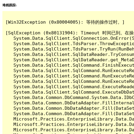
堆栈跟踪:
[Win32Exception (0x80004005): 等待的操作过时。]

[SqlException (0x80131904): Timeout 时间
   System.Data.SqlClient.SqlConnection.OnError(S
   System.Data.SqlClient.TdsParser.ThrowExceptio
   System.Data.SqlClient.TdsParser.TryRun(RunBe
   System.Data.SqlClient.SqlDataReader.TryConsum
   System.Data.SqlClient.SqlDataReader.get_MetaD
   System.Data.SqlClient.SqlCommand.FinishExecut
   System.Data.SqlClient.SqlCommand.RunExecuteR
   System.Data.SqlClient.SqlCommand.RunExecuteR
   System.Data.SqlClient.SqlCommand.RunExecuteRe
   System.Data.SqlClient.SqlCommand.ExecuteReade
   System.Data.SqlClient.SqlCommand.ExecuteDbDat
   System.Data.Common.DbCommand.System.Data.IDbC
   System.Data.Common.DbDataAdapter.FillInterna
   System.Data.Common.DbDataAdapter.Fill(DataSet
   System.Data.Common.DbDataAdapter.Fill(DataSet
   Microsoft.Practices.EnterpriseLibrary.Data.Da
   Microsoft.Practices.EnterpriseLibrary.Data.Da
   Microsoft.Practices.EnterpriseLibrary.Data.Da