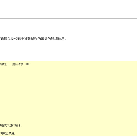
关该错误以及代码中导致错误的出处的详细信息。
之一，然后请求 URL:
试模式下进行编译。
序调试已禁用。