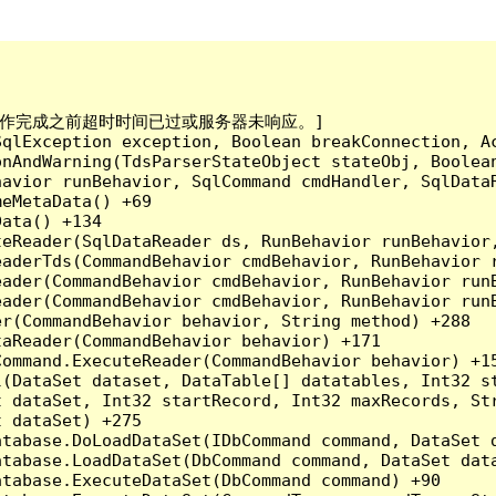
已到。在操作完成之前超时时间已过或服务器未响应。]

qlException exception, Boolean breakConnection, Ac
nAndWarning(TdsParserStateObject stateObj, Boolean
havior runBehavior, SqlCommand cmdHandler, SqlData
eMetaData() +69

ata() +134

eReader(SqlDataReader ds, RunBehavior runBehavior,
eaderTds(CommandBehavior cmdBehavior, RunBehavior 
eader(CommandBehavior cmdBehavior, RunBehavior run
ader(CommandBehavior cmdBehavior, RunBehavior runB
r(CommandBehavior behavior, String method) +288

aReader(CommandBehavior behavior) +171

ommand.ExecuteReader(CommandBehavior behavior) +15
l(DataSet dataset, DataTable[] datatables, Int32 st
 dataSet, Int32 startRecord, Int32 maxRecords, Str
 dataSet) +275

tabase.DoLoadDataSet(IDbCommand command, DataSet d
tabase.LoadDataSet(DbCommand command, DataSet data
tabase.ExecuteDataSet(DbCommand command) +90
