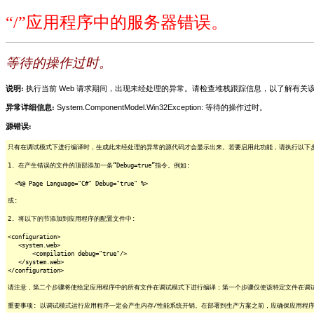
“/”应用程序中的服务器错误。
等待的操作过时。
说明:
执行当前 Web 请求期间，出现未经处理的异常。请检查堆栈跟踪信息，以了解有
异常详细信息:
System.ComponentModel.Win32Exception: 等待的操作过时。
源错误:
只有在调试模式下进行编译时，生成此未经处理的异常的源代码才会显示出来。若要启用此功能，请执行以下步骤
1. 在产生错误的文件的顶部添加一条“Debug=true”指令。例如:
<%@ Page Language="C#" Debug="true" %>
或:
2. 将以下的节添加到应用程序的配置文件中:
<configuration>
<system.web>
<compilation debug="true"/>
</system.web>
</configuration>
请注意，第二个步骤将使给定应用程序中的所有文件在调试模式下进行编译；第一个步骤仅使该特定文件在调
重要事项: 以调试模式运行应用程序一定会产生内存/性能系统开销。在部署到生产方案之前，应确保应用程