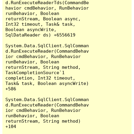
d.RunExecuteReaderTds(CommandBe
havior cmdBehavior, RunBehavior 
runBehavior, Boolean 
returnStream, Boolean async, 
Int32 timeout, Task& task, 
Boolean asyncWrite, 
SqlDataReader ds) +6556619

System.Data.SqlClient.SqlComman
d.RunExecuteReader(CommandBehav
ior cmdBehavior, RunBehavior 
runBehavior, Boolean 
returnStream, String method, 
TaskCompletionSource`1 
completion, Int32 timeout, 
Task& task, Boolean asyncWrite) 
+586

System.Data.SqlClient.SqlComman
d.RunExecuteReader(CommandBehav
ior cmdBehavior, RunBehavior 
runBehavior, Boolean 
returnStream, String method) 
+104
