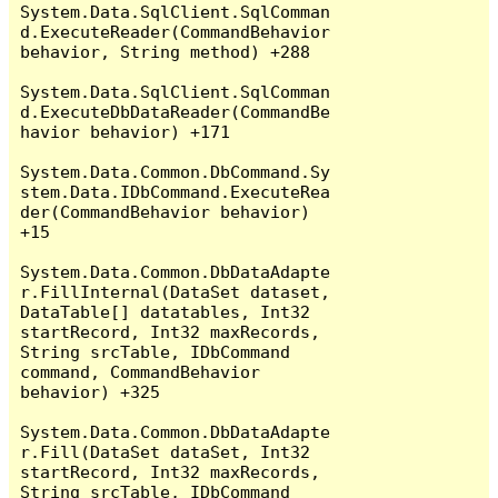
System.Data.SqlClient.SqlComman
d.ExecuteReader(CommandBehavior 
behavior, String method) +288

System.Data.SqlClient.SqlComman
d.ExecuteDbDataReader(CommandBe
havior behavior) +171

System.Data.Common.DbCommand.Sy
stem.Data.IDbCommand.ExecuteRea
der(CommandBehavior behavior) 
+15

System.Data.Common.DbDataAdapte
r.FillInternal(DataSet dataset, 
DataTable[] datatables, Int32 
startRecord, Int32 maxRecords, 
String srcTable, IDbCommand 
command, CommandBehavior 
behavior) +325

System.Data.Common.DbDataAdapte
r.Fill(DataSet dataSet, Int32 
startRecord, Int32 maxRecords, 
String srcTable, IDbCommand 