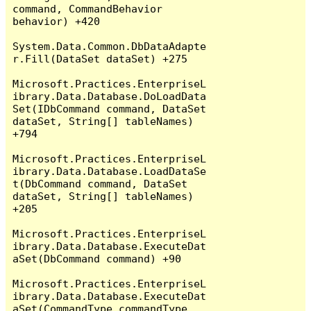
command, CommandBehavior 
behavior) +420

System.Data.Common.DbDataAdapte
r.Fill(DataSet dataSet) +275

Microsoft.Practices.EnterpriseL
ibrary.Data.Database.DoLoadData
Set(IDbCommand command, DataSet 
dataSet, String[] tableNames) 
+794

Microsoft.Practices.EnterpriseL
ibrary.Data.Database.LoadDataSe
t(DbCommand command, DataSet 
dataSet, String[] tableNames) 
+205

Microsoft.Practices.EnterpriseL
ibrary.Data.Database.ExecuteDat
aSet(DbCommand command) +90

Microsoft.Practices.EnterpriseL
ibrary.Data.Database.ExecuteDat
aSet(CommandType commandType, 