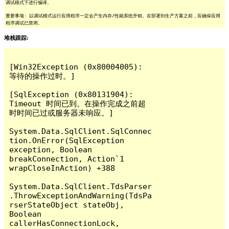
调试模式下进行编译。
重要事项: 以调试模式运行应用程序一定会产生内存/性能系统开销。在部署到生产方案之前，应确保应用
程序调试已禁用。
堆栈跟踪:
[Win32Exception (0x80004005): 
等待的操作过时。]

[SqlException (0x80131904): 
Timeout 时间已到。在操作完成之前超
时时间已过或服务器未响应。]

System.Data.SqlClient.SqlConnec
tion.OnError(SqlException 
exception, Boolean 
breakConnection, Action`1 
wrapCloseInAction) +388

System.Data.SqlClient.TdsParser
.ThrowExceptionAndWarning(TdsPa
rserStateObject stateObj, 
Boolean 
callerHasConnectionLock, 