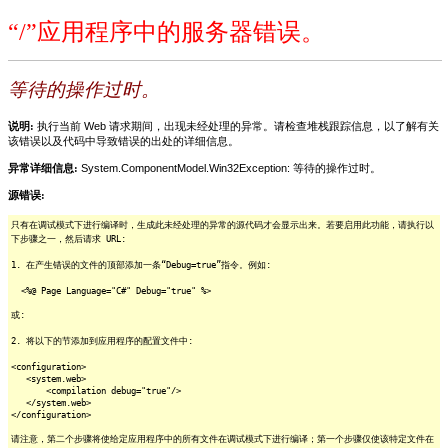
“/”应用程序中的服务器错误。
等待的操作过时。
说明:
执行当前 Web 请求期间，出现未经处理的异常。请检查堆栈跟踪信息，以了解有关
该错误以及代码中导致错误的出处的详细信息。
异常详细信息:
System.ComponentModel.Win32Exception: 等待的操作过时。
源错误:
只有在调试模式下进行编译时，生成此未经处理的异常的源代码才会显示出来。若要启用此功能，请执行以
下步骤之一，然后请求 URL:
1. 在产生错误的文件的顶部添加一条“Debug=true”指令。例如:
<%@ Page Language="C#" Debug="true" %>
或:
2. 将以下的节添加到应用程序的配置文件中:
<configuration>
<system.web>
<compilation debug="true"/>
</system.web>
</configuration>
请注意，第二个步骤将使给定应用程序中的所有文件在调试模式下进行编译；第一个步骤仅使该特定文件在