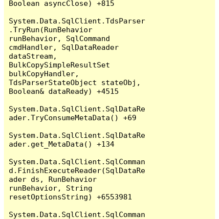
Boolean asyncClose) +815

System.Data.SqlClient.TdsParser
.TryRun(RunBehavior 
runBehavior, SqlCommand 
cmdHandler, SqlDataReader 
dataStream, 
BulkCopySimpleResultSet 
bulkCopyHandler, 
TdsParserStateObject stateObj, 
Boolean& dataReady) +4515

System.Data.SqlClient.SqlDataRe
ader.TryConsumeMetaData() +69

System.Data.SqlClient.SqlDataRe
ader.get_MetaData() +134

System.Data.SqlClient.SqlComman
d.FinishExecuteReader(SqlDataRe
ader ds, RunBehavior 
runBehavior, String 
resetOptionsString) +6553981

System.Data.SqlClient.SqlComman