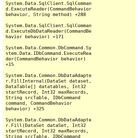
System.Data.SqlClient.SqlComman
d.ExecuteReader(CommandBehavior 
behavior, String method) +288

System.Data.SqlClient.SqlComman
d.ExecuteDbDataReader(CommandBe
havior behavior) +171

System.Data.Common.DbCommand.Sy
stem.Data.IDbCommand.ExecuteRea
der(CommandBehavior behavior) 
+15

System.Data.Common.DbDataAdapte
r.FillInternal(DataSet dataset, 
DataTable[] datatables, Int32 
startRecord, Int32 maxRecords, 
String srcTable, IDbCommand 
command, CommandBehavior 
behavior) +325

System.Data.Common.DbDataAdapte
r.Fill(DataSet dataSet, Int32 
startRecord, Int32 maxRecords, 
String srcTable, IDbCommand 