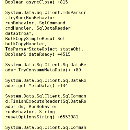
Boolean asyncClose) +815

System.Data.SqlClient.TdsParser
.TryRun(RunBehavior 
runBehavior, SqlCommand 
cmdHandler, SqlDataReader 
dataStream, 
BulkCopySimpleResultSet 
bulkCopyHandler, 
TdsParserStateObject stateObj, 
Boolean& dataReady) +4515

System.Data.SqlClient.SqlDataRe
ader.TryConsumeMetaData() +69

System.Data.SqlClient.SqlDataRe
ader.get_MetaData() +134

System.Data.SqlClient.SqlComman
d.FinishExecuteReader(SqlDataRe
ader ds, RunBehavior 
runBehavior, String 
resetOptionsString) +6553981

System.Data.SqlClient.SqlComman