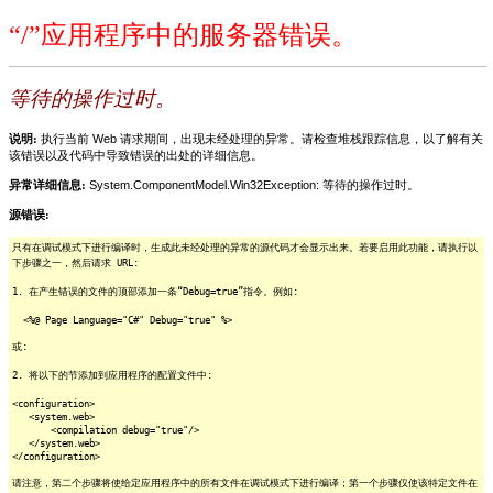
“/”应用程序中的服务器错误。
等待的操作过时。
说明:
执行当前 Web 请求期间，出现未经处理的异常。请检查堆栈跟踪信息，以了解有关
该错误以及代码中导致错误的出处的详细信息。
异常详细信息:
System.ComponentModel.Win32Exception: 等待的操作过时。
源错误:
只有在调试模式下进行编译时，生成此未经处理的异常的源代码才会显示出来。若要启用此功能，请执行以
下步骤之一，然后请求 URL:
1. 在产生错误的文件的顶部添加一条“Debug=true”指令。例如:
<%@ Page Language="C#" Debug="true" %>
或:
2. 将以下的节添加到应用程序的配置文件中:
<configuration>
<system.web>
<compilation debug="true"/>
</system.web>
</configuration>
请注意，第二个步骤将使给定应用程序中的所有文件在调试模式下进行编译；第一个步骤仅使该特定文件在