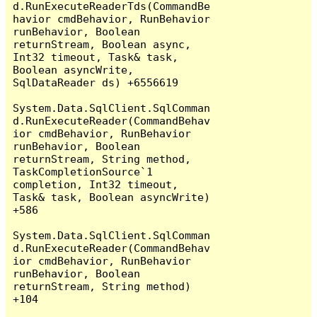
d.RunExecuteReaderTds(CommandBe
havior cmdBehavior, RunBehavior 
runBehavior, Boolean 
returnStream, Boolean async, 
Int32 timeout, Task& task, 
Boolean asyncWrite, 
SqlDataReader ds) +6556619

System.Data.SqlClient.SqlComman
d.RunExecuteReader(CommandBehav
ior cmdBehavior, RunBehavior 
runBehavior, Boolean 
returnStream, String method, 
TaskCompletionSource`1 
completion, Int32 timeout, 
Task& task, Boolean asyncWrite) 
+586

System.Data.SqlClient.SqlComman
d.RunExecuteReader(CommandBehav
ior cmdBehavior, RunBehavior 
runBehavior, Boolean 
returnStream, String method) 
+104
