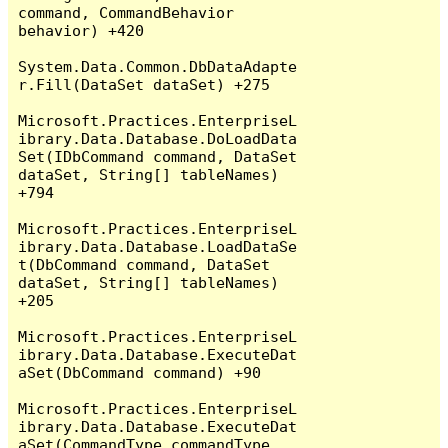
command, CommandBehavior 
behavior) +420

System.Data.Common.DbDataAdapte
r.Fill(DataSet dataSet) +275

Microsoft.Practices.EnterpriseL
ibrary.Data.Database.DoLoadData
Set(IDbCommand command, DataSet 
dataSet, String[] tableNames) 
+794

Microsoft.Practices.EnterpriseL
ibrary.Data.Database.LoadDataSe
t(DbCommand command, DataSet 
dataSet, String[] tableNames) 
+205

Microsoft.Practices.EnterpriseL
ibrary.Data.Database.ExecuteDat
aSet(DbCommand command) +90

Microsoft.Practices.EnterpriseL
ibrary.Data.Database.ExecuteDat
aSet(CommandType commandType, 