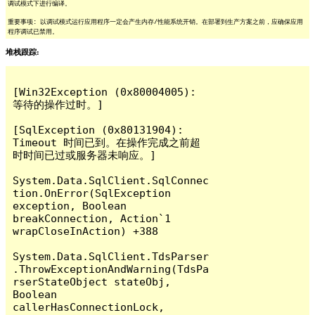
调试模式下进行编译。
重要事项: 以调试模式运行应用程序一定会产生内存/性能系统开销。在部署到生产方案之前，应确保应用
程序调试已禁用。
堆栈跟踪:
[Win32Exception (0x80004005): 
等待的操作过时。]

[SqlException (0x80131904): 
Timeout 时间已到。在操作完成之前超
时时间已过或服务器未响应。]

System.Data.SqlClient.SqlConnec
tion.OnError(SqlException 
exception, Boolean 
breakConnection, Action`1 
wrapCloseInAction) +388

System.Data.SqlClient.TdsParser
.ThrowExceptionAndWarning(TdsPa
rserStateObject stateObj, 
Boolean 
callerHasConnectionLock, 