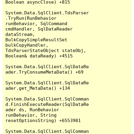
Boolean asyncClose) +815

System.Data.SqlClient.TdsParser
.TryRun(RunBehavior 
runBehavior, SqlCommand 
cmdHandler, SqlDataReader 
dataStream, 
BulkCopySimpleResultSet 
bulkCopyHandler, 
TdsParserStateObject stateObj, 
Boolean& dataReady) +4515

System.Data.SqlClient.SqlDataRe
ader.TryConsumeMetaData() +69

System.Data.SqlClient.SqlDataRe
ader.get_MetaData() +134

System.Data.SqlClient.SqlComman
d.FinishExecuteReader(SqlDataRe
ader ds, RunBehavior 
runBehavior, String 
resetOptionsString) +6553981

System.Data.SqlClient.SqlComman