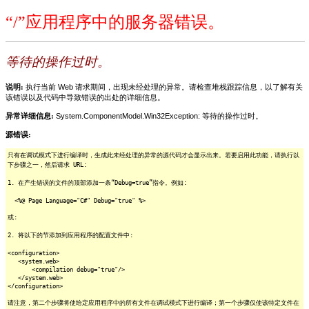
“/”应用程序中的服务器错误。
等待的操作过时。
说明:
执行当前 Web 请求期间，出现未经处理的异常。请检查堆栈跟踪信息，以了解有关
该错误以及代码中导致错误的出处的详细信息。
异常详细信息:
System.ComponentModel.Win32Exception: 等待的操作过时。
源错误:
只有在调试模式下进行编译时，生成此未经处理的异常的源代码才会显示出来。若要启用此功能，请执行以
下步骤之一，然后请求 URL:
1. 在产生错误的文件的顶部添加一条“Debug=true”指令。例如:
<%@ Page Language="C#" Debug="true" %>
或:
2. 将以下的节添加到应用程序的配置文件中:
<configuration>
<system.web>
<compilation debug="true"/>
</system.web>
</configuration>
请注意，第二个步骤将使给定应用程序中的所有文件在调试模式下进行编译；第一个步骤仅使该特定文件在