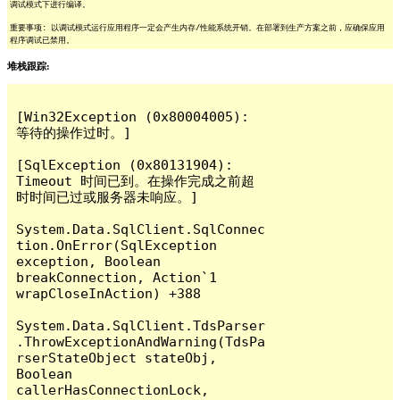
调试模式下进行编译。
重要事项: 以调试模式运行应用程序一定会产生内存/性能系统开销。在部署到生产方案之前，应确保应用
程序调试已禁用。
堆栈跟踪:
[Win32Exception (0x80004005): 
等待的操作过时。]

[SqlException (0x80131904): 
Timeout 时间已到。在操作完成之前超
时时间已过或服务器未响应。]

System.Data.SqlClient.SqlConnec
tion.OnError(SqlException 
exception, Boolean 
breakConnection, Action`1 
wrapCloseInAction) +388

System.Data.SqlClient.TdsParser
.ThrowExceptionAndWarning(TdsPa
rserStateObject stateObj, 
Boolean 
callerHasConnectionLock, 