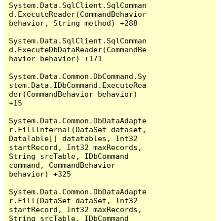
System.Data.SqlClient.SqlComman
d.ExecuteReader(CommandBehavior 
behavior, String method) +288

System.Data.SqlClient.SqlComman
d.ExecuteDbDataReader(CommandBe
havior behavior) +171

System.Data.Common.DbCommand.Sy
stem.Data.IDbCommand.ExecuteRea
der(CommandBehavior behavior) 
+15

System.Data.Common.DbDataAdapte
r.FillInternal(DataSet dataset, 
DataTable[] datatables, Int32 
startRecord, Int32 maxRecords, 
String srcTable, IDbCommand 
command, CommandBehavior 
behavior) +325

System.Data.Common.DbDataAdapte
r.Fill(DataSet dataSet, Int32 
startRecord, Int32 maxRecords, 
String srcTable, IDbCommand 