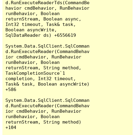
d.RunExecuteReaderTds(CommandBe
havior cmdBehavior, RunBehavior 
runBehavior, Boolean 
returnStream, Boolean async, 
Int32 timeout, Task& task, 
Boolean asyncWrite, 
SqlDataReader ds) +6556619

System.Data.SqlClient.SqlComman
d.RunExecuteReader(CommandBehav
ior cmdBehavior, RunBehavior 
runBehavior, Boolean 
returnStream, String method, 
TaskCompletionSource`1 
completion, Int32 timeout, 
Task& task, Boolean asyncWrite) 
+586

System.Data.SqlClient.SqlComman
d.RunExecuteReader(CommandBehav
ior cmdBehavior, RunBehavior 
runBehavior, Boolean 
returnStream, String method) 
+104
