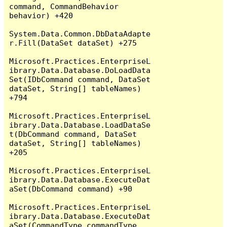
command, CommandBehavior 
behavior) +420

System.Data.Common.DbDataAdapte
r.Fill(DataSet dataSet) +275

Microsoft.Practices.EnterpriseL
ibrary.Data.Database.DoLoadData
Set(IDbCommand command, DataSet 
dataSet, String[] tableNames) 
+794

Microsoft.Practices.EnterpriseL
ibrary.Data.Database.LoadDataSe
t(DbCommand command, DataSet 
dataSet, String[] tableNames) 
+205

Microsoft.Practices.EnterpriseL
ibrary.Data.Database.ExecuteDat
aSet(DbCommand command) +90

Microsoft.Practices.EnterpriseL
ibrary.Data.Database.ExecuteDat
aSet(CommandType commandType, 