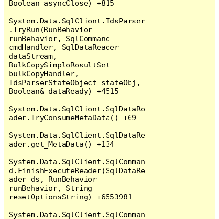
Boolean asyncClose) +815

System.Data.SqlClient.TdsParser
.TryRun(RunBehavior 
runBehavior, SqlCommand 
cmdHandler, SqlDataReader 
dataStream, 
BulkCopySimpleResultSet 
bulkCopyHandler, 
TdsParserStateObject stateObj, 
Boolean& dataReady) +4515

System.Data.SqlClient.SqlDataRe
ader.TryConsumeMetaData() +69

System.Data.SqlClient.SqlDataRe
ader.get_MetaData() +134

System.Data.SqlClient.SqlComman
d.FinishExecuteReader(SqlDataRe
ader ds, RunBehavior 
runBehavior, String 
resetOptionsString) +6553981

System.Data.SqlClient.SqlComman