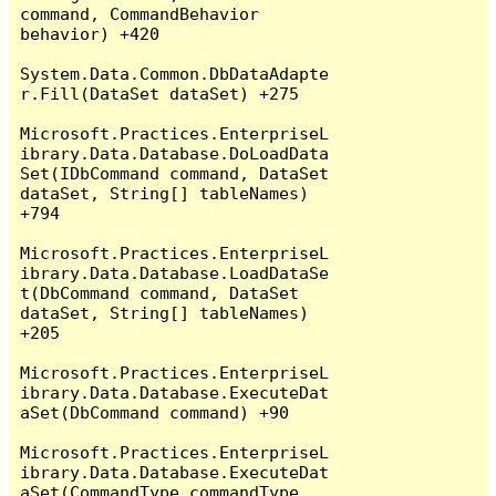
command, CommandBehavior 
behavior) +420

System.Data.Common.DbDataAdapte
r.Fill(DataSet dataSet) +275

Microsoft.Practices.EnterpriseL
ibrary.Data.Database.DoLoadData
Set(IDbCommand command, DataSet 
dataSet, String[] tableNames) 
+794

Microsoft.Practices.EnterpriseL
ibrary.Data.Database.LoadDataSe
t(DbCommand command, DataSet 
dataSet, String[] tableNames) 
+205

Microsoft.Practices.EnterpriseL
ibrary.Data.Database.ExecuteDat
aSet(DbCommand command) +90

Microsoft.Practices.EnterpriseL
ibrary.Data.Database.ExecuteDat
aSet(CommandType commandType, 