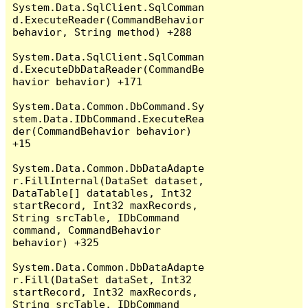
System.Data.SqlClient.SqlComman
d.ExecuteReader(CommandBehavior 
behavior, String method) +288

System.Data.SqlClient.SqlComman
d.ExecuteDbDataReader(CommandBe
havior behavior) +171

System.Data.Common.DbCommand.Sy
stem.Data.IDbCommand.ExecuteRea
der(CommandBehavior behavior) 
+15

System.Data.Common.DbDataAdapte
r.FillInternal(DataSet dataset, 
DataTable[] datatables, Int32 
startRecord, Int32 maxRecords, 
String srcTable, IDbCommand 
command, CommandBehavior 
behavior) +325

System.Data.Common.DbDataAdapte
r.Fill(DataSet dataSet, Int32 
startRecord, Int32 maxRecords, 
String srcTable, IDbCommand 