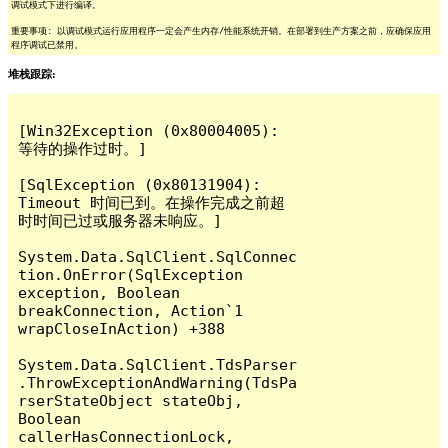
调试模式下进行编译。
重要事项: 以调试模式运行应用程序一定会产生内存/性能系统开销。在部署到生产方案之前，应确保应用
程序调试已禁用。
堆栈跟踪:
[Win32Exception (0x80004005): 
等待的操作过时。]

[SqlException (0x80131904): 
Timeout 时间已到。在操作完成之前超
时时间已过或服务器未响应。]

System.Data.SqlClient.SqlConnec
tion.OnError(SqlException 
exception, Boolean 
breakConnection, Action`1 
wrapCloseInAction) +388

System.Data.SqlClient.TdsParser
.ThrowExceptionAndWarning(TdsPa
rserStateObject stateObj, 
Boolean 
callerHasConnectionLock, 