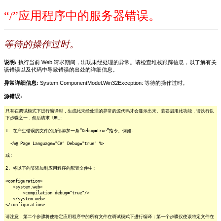
“/”应用程序中的服务器错误。
等待的操作过时。
说明:
执行当前 Web 请求期间，出现未经处理的异常。请检查堆栈跟踪信息，以了解有关
该错误以及代码中导致错误的出处的详细信息。
异常详细信息:
System.ComponentModel.Win32Exception: 等待的操作过时。
源错误:
只有在调试模式下进行编译时，生成此未经处理的异常的源代码才会显示出来。若要启用此功能，请执行以
下步骤之一，然后请求 URL:
1. 在产生错误的文件的顶部添加一条“Debug=true”指令。例如:
<%@ Page Language="C#" Debug="true" %>
或:
2. 将以下的节添加到应用程序的配置文件中:
<configuration>
<system.web>
<compilation debug="true"/>
</system.web>
</configuration>
请注意，第二个步骤将使给定应用程序中的所有文件在调试模式下进行编译；第一个步骤仅使该特定文件在