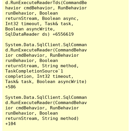
d.RunExecuteReaderTds(CommandBe
havior cmdBehavior, RunBehavior 
runBehavior, Boolean 
returnStream, Boolean async, 
Int32 timeout, Task& task, 
Boolean asyncWrite, 
SqlDataReader ds) +6556619

System.Data.SqlClient.SqlComman
d.RunExecuteReader(CommandBehav
ior cmdBehavior, RunBehavior 
runBehavior, Boolean 
returnStream, String method, 
TaskCompletionSource`1 
completion, Int32 timeout, 
Task& task, Boolean asyncWrite) 
+586

System.Data.SqlClient.SqlComman
d.RunExecuteReader(CommandBehav
ior cmdBehavior, RunBehavior 
runBehavior, Boolean 
returnStream, String method) 
+104
