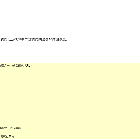
关该错误以及代码中导致错误的出处的详细信息。
之一，然后请求 URL:
试模式下进行编译。
序调试已禁用。