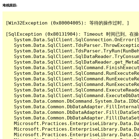
堆栈跟踪:
[Win32Exception (0x80004005): 等待的操作过时。]

[SqlException (0x80131904): Timeout 时间
   System.Data.SqlClient.SqlConnection.OnError(S
   System.Data.SqlClient.TdsParser.ThrowExceptio
   System.Data.SqlClient.TdsParser.TryRun(RunBe
   System.Data.SqlClient.SqlDataReader.TryConsum
   System.Data.SqlClient.SqlDataReader.get_MetaD
   System.Data.SqlClient.SqlCommand.FinishExecut
   System.Data.SqlClient.SqlCommand.RunExecuteR
   System.Data.SqlClient.SqlCommand.RunExecuteR
   System.Data.SqlClient.SqlCommand.RunExecuteRe
   System.Data.SqlClient.SqlCommand.ExecuteReade
   System.Data.SqlClient.SqlCommand.ExecuteDbDat
   System.Data.Common.DbCommand.System.Data.IDbC
   System.Data.Common.DbDataAdapter.FillInterna
   System.Data.Common.DbDataAdapter.Fill(DataSet
   System.Data.Common.DbDataAdapter.Fill(DataSet
   Microsoft.Practices.EnterpriseLibrary.Data.Da
   Microsoft.Practices.EnterpriseLibrary.Data.Da
   Microsoft.Practices.EnterpriseLibrary.Data.Da