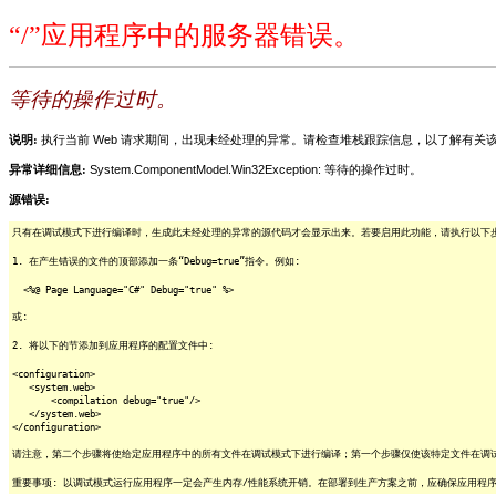
“/”应用程序中的服务器错误。
等待的操作过时。
说明:
执行当前 Web 请求期间，出现未经处理的异常。请检查堆栈跟踪信息，以了解有
异常详细信息:
System.ComponentModel.Win32Exception: 等待的操作过时。
源错误:
只有在调试模式下进行编译时，生成此未经处理的异常的源代码才会显示出来。若要启用此功能，请执行以下步骤
1. 在产生错误的文件的顶部添加一条“Debug=true”指令。例如:
<%@ Page Language="C#" Debug="true" %>
或:
2. 将以下的节添加到应用程序的配置文件中:
<configuration>
<system.web>
<compilation debug="true"/>
</system.web>
</configuration>
请注意，第二个步骤将使给定应用程序中的所有文件在调试模式下进行编译；第一个步骤仅使该特定文件在调
重要事项: 以调试模式运行应用程序一定会产生内存/性能系统开销。在部署到生产方案之前，应确保应用程