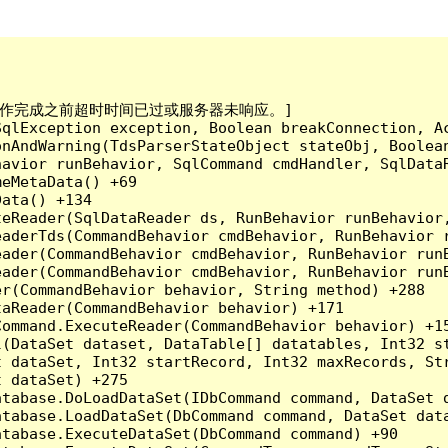
已到。在操作完成之前超时时间已过或服务器未响应。]

qlException exception, Boolean breakConnection, Ac
nAndWarning(TdsParserStateObject stateObj, Boolean
havior runBehavior, SqlCommand cmdHandler, SqlData
eMetaData() +69

ata() +134

eReader(SqlDataReader ds, RunBehavior runBehavior,
eaderTds(CommandBehavior cmdBehavior, RunBehavior 
eader(CommandBehavior cmdBehavior, RunBehavior run
ader(CommandBehavior cmdBehavior, RunBehavior runB
r(CommandBehavior behavior, String method) +288

aReader(CommandBehavior behavior) +171

ommand.ExecuteReader(CommandBehavior behavior) +15
l(DataSet dataset, DataTable[] datatables, Int32 st
 dataSet, Int32 startRecord, Int32 maxRecords, Str
 dataSet) +275

tabase.DoLoadDataSet(IDbCommand command, DataSet d
tabase.LoadDataSet(DbCommand command, DataSet data
tabase.ExecuteDataSet(DbCommand command) +90
