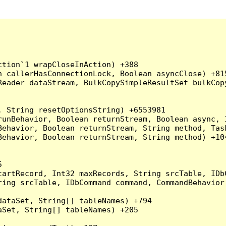
tion`1 wrapCloseInAction) +388

 callerHasConnectionLock, Boolean asyncClose) +815
Reader dataStream, BulkCopySimpleResultSet bulkCop
 String resetOptionsString) +6553981

runBehavior, Boolean returnStream, Boolean async, 
Behavior, Boolean returnStream, String method, Tas
ehavior, Boolean returnStream, String method) +104


artRecord, Int32 maxRecords, String srcTable, IDbC
ing srcTable, IDbCommand command, CommandBehavior 
ataSet, String[] tableNames) +794

Set, String[] tableNames) +205
