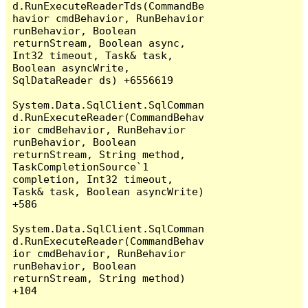
d.RunExecuteReaderTds(CommandBe
havior cmdBehavior, RunBehavior 
runBehavior, Boolean 
returnStream, Boolean async, 
Int32 timeout, Task& task, 
Boolean asyncWrite, 
SqlDataReader ds) +6556619

System.Data.SqlClient.SqlComman
d.RunExecuteReader(CommandBehav
ior cmdBehavior, RunBehavior 
runBehavior, Boolean 
returnStream, String method, 
TaskCompletionSource`1 
completion, Int32 timeout, 
Task& task, Boolean asyncWrite) 
+586

System.Data.SqlClient.SqlComman
d.RunExecuteReader(CommandBehav
ior cmdBehavior, RunBehavior 
runBehavior, Boolean 
returnStream, String method) 
+104
