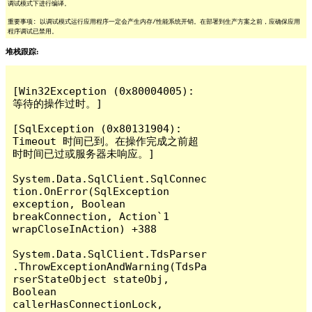
调试模式下进行编译。
重要事项: 以调试模式运行应用程序一定会产生内存/性能系统开销。在部署到生产方案之前，应确保应用
程序调试已禁用。
堆栈跟踪:
[Win32Exception (0x80004005): 
等待的操作过时。]

[SqlException (0x80131904): 
Timeout 时间已到。在操作完成之前超
时时间已过或服务器未响应。]

System.Data.SqlClient.SqlConnec
tion.OnError(SqlException 
exception, Boolean 
breakConnection, Action`1 
wrapCloseInAction) +388

System.Data.SqlClient.TdsParser
.ThrowExceptionAndWarning(TdsPa
rserStateObject stateObj, 
Boolean 
callerHasConnectionLock, 