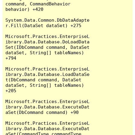
command, CommandBehavior 
behavior) +420

System.Data.Common.DbDataAdapte
r.Fill(DataSet dataSet) +275

Microsoft.Practices.EnterpriseL
ibrary.Data.Database.DoLoadData
Set(IDbCommand command, DataSet 
dataSet, String[] tableNames) 
+794

Microsoft.Practices.EnterpriseL
ibrary.Data.Database.LoadDataSe
t(DbCommand command, DataSet 
dataSet, String[] tableNames) 
+205

Microsoft.Practices.EnterpriseL
ibrary.Data.Database.ExecuteDat
aSet(DbCommand command) +90

Microsoft.Practices.EnterpriseL
ibrary.Data.Database.ExecuteDat
aSet(CommandType commandType, 