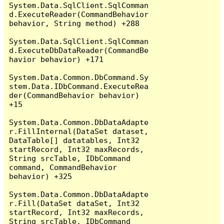
System.Data.SqlClient.SqlComman
d.ExecuteReader(CommandBehavior 
behavior, String method) +288

System.Data.SqlClient.SqlComman
d.ExecuteDbDataReader(CommandBe
havior behavior) +171

System.Data.Common.DbCommand.Sy
stem.Data.IDbCommand.ExecuteRea
der(CommandBehavior behavior) 
+15

System.Data.Common.DbDataAdapte
r.FillInternal(DataSet dataset, 
DataTable[] datatables, Int32 
startRecord, Int32 maxRecords, 
String srcTable, IDbCommand 
command, CommandBehavior 
behavior) +325

System.Data.Common.DbDataAdapte
r.Fill(DataSet dataSet, Int32 
startRecord, Int32 maxRecords, 
String srcTable, IDbCommand 