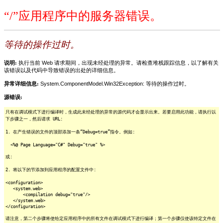
“/”应用程序中的服务器错误。
等待的操作过时。
说明:
执行当前 Web 请求期间，出现未经处理的异常。请检查堆栈跟踪信息，以了解有关
该错误以及代码中导致错误的出处的详细信息。
异常详细信息:
System.ComponentModel.Win32Exception: 等待的操作过时。
源错误:
只有在调试模式下进行编译时，生成此未经处理的异常的源代码才会显示出来。若要启用此功能，请执行以
下步骤之一，然后请求 URL:
1. 在产生错误的文件的顶部添加一条“Debug=true”指令。例如:
<%@ Page Language="C#" Debug="true" %>
或:
2. 将以下的节添加到应用程序的配置文件中:
<configuration>
<system.web>
<compilation debug="true"/>
</system.web>
</configuration>
请注意，第二个步骤将使给定应用程序中的所有文件在调试模式下进行编译；第一个步骤仅使该特定文件在