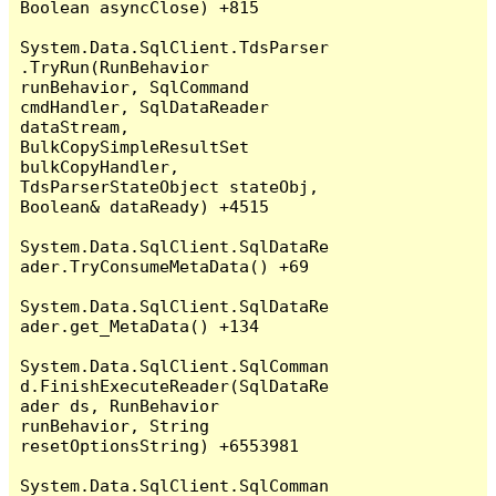
Boolean asyncClose) +815

System.Data.SqlClient.TdsParser
.TryRun(RunBehavior 
runBehavior, SqlCommand 
cmdHandler, SqlDataReader 
dataStream, 
BulkCopySimpleResultSet 
bulkCopyHandler, 
TdsParserStateObject stateObj, 
Boolean& dataReady) +4515

System.Data.SqlClient.SqlDataRe
ader.TryConsumeMetaData() +69

System.Data.SqlClient.SqlDataRe
ader.get_MetaData() +134

System.Data.SqlClient.SqlComman
d.FinishExecuteReader(SqlDataRe
ader ds, RunBehavior 
runBehavior, String 
resetOptionsString) +6553981

System.Data.SqlClient.SqlComman