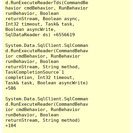
d.RunExecuteReaderTds(CommandBe
havior cmdBehavior, RunBehavior 
runBehavior, Boolean 
returnStream, Boolean async, 
Int32 timeout, Task& task, 
Boolean asyncWrite, 
SqlDataReader ds) +6556619

System.Data.SqlClient.SqlComman
d.RunExecuteReader(CommandBehav
ior cmdBehavior, RunBehavior 
runBehavior, Boolean 
returnStream, String method, 
TaskCompletionSource`1 
completion, Int32 timeout, 
Task& task, Boolean asyncWrite) 
+586

System.Data.SqlClient.SqlComman
d.RunExecuteReader(CommandBehav
ior cmdBehavior, RunBehavior 
runBehavior, Boolean 
returnStream, String method) 
+104
