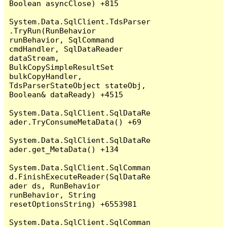
Boolean asyncClose) +815

System.Data.SqlClient.TdsParser
.TryRun(RunBehavior 
runBehavior, SqlCommand 
cmdHandler, SqlDataReader 
dataStream, 
BulkCopySimpleResultSet 
bulkCopyHandler, 
TdsParserStateObject stateObj, 
Boolean& dataReady) +4515

System.Data.SqlClient.SqlDataRe
ader.TryConsumeMetaData() +69

System.Data.SqlClient.SqlDataRe
ader.get_MetaData() +134

System.Data.SqlClient.SqlComman
d.FinishExecuteReader(SqlDataRe
ader ds, RunBehavior 
runBehavior, String 
resetOptionsString) +6553981

System.Data.SqlClient.SqlComman