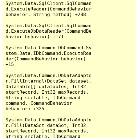
System.Data.SqlClient.SqlComman
d.ExecuteReader(CommandBehavior 
behavior, String method) +288

System.Data.SqlClient.SqlComman
d.ExecuteDbDataReader(CommandBe
havior behavior) +171

System.Data.Common.DbCommand.Sy
stem.Data.IDbCommand.ExecuteRea
der(CommandBehavior behavior) 
+15

System.Data.Common.DbDataAdapte
r.FillInternal(DataSet dataset, 
DataTable[] datatables, Int32 
startRecord, Int32 maxRecords, 
String srcTable, IDbCommand 
command, CommandBehavior 
behavior) +325

System.Data.Common.DbDataAdapte
r.Fill(DataSet dataSet, Int32 
startRecord, Int32 maxRecords, 
String srcTable, IDbCommand 