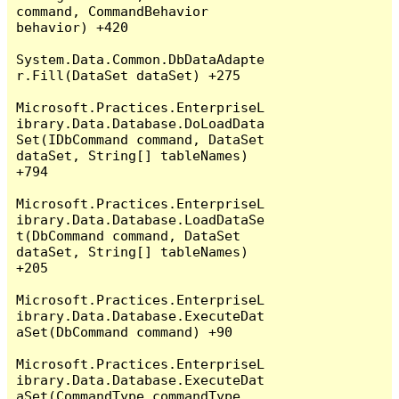
command, CommandBehavior 
behavior) +420

System.Data.Common.DbDataAdapte
r.Fill(DataSet dataSet) +275

Microsoft.Practices.EnterpriseL
ibrary.Data.Database.DoLoadData
Set(IDbCommand command, DataSet 
dataSet, String[] tableNames) 
+794

Microsoft.Practices.EnterpriseL
ibrary.Data.Database.LoadDataSe
t(DbCommand command, DataSet 
dataSet, String[] tableNames) 
+205

Microsoft.Practices.EnterpriseL
ibrary.Data.Database.ExecuteDat
aSet(DbCommand command) +90

Microsoft.Practices.EnterpriseL
ibrary.Data.Database.ExecuteDat
aSet(CommandType commandType, 