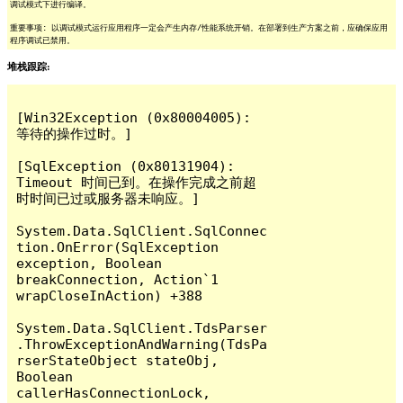
调试模式下进行编译。
重要事项: 以调试模式运行应用程序一定会产生内存/性能系统开销。在部署到生产方案之前，应确保应用
程序调试已禁用。
堆栈跟踪:
[Win32Exception (0x80004005): 
等待的操作过时。]

[SqlException (0x80131904): 
Timeout 时间已到。在操作完成之前超
时时间已过或服务器未响应。]

System.Data.SqlClient.SqlConnec
tion.OnError(SqlException 
exception, Boolean 
breakConnection, Action`1 
wrapCloseInAction) +388

System.Data.SqlClient.TdsParser
.ThrowExceptionAndWarning(TdsPa
rserStateObject stateObj, 
Boolean 
callerHasConnectionLock, 