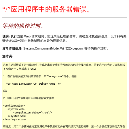
“/”应用程序中的服务器错误。
等待的操作过时。
说明:
执行当前 Web 请求期间，出现未经处理的异常。请检查堆栈跟踪信息，以了解有关
该错误以及代码中导致错误的出处的详细信息。
异常详细信息:
System.ComponentModel.Win32Exception: 等待的操作过时。
源错误:
只有在调试模式下进行编译时，生成此未经处理的异常的源代码才会显示出来。若要启用此功能，请执行以
下步骤之一，然后请求 URL:
1. 在产生错误的文件的顶部添加一条“Debug=true”指令。例如:
<%@ Page Language="C#" Debug="true" %>
或:
2. 将以下的节添加到应用程序的配置文件中:
<configuration>
<system.web>
<compilation debug="true"/>
</system.web>
</configuration>
请注意，第二个步骤将使给定应用程序中的所有文件在调试模式下进行编译；第一个步骤仅使该特定文件在