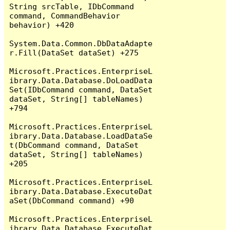
String srcTable, IDbCommand 
command, CommandBehavior 
behavior) +420

System.Data.Common.DbDataAdapte
r.Fill(DataSet dataSet) +275

Microsoft.Practices.EnterpriseL
ibrary.Data.Database.DoLoadData
Set(IDbCommand command, DataSet 
dataSet, String[] tableNames) 
+794

Microsoft.Practices.EnterpriseL
ibrary.Data.Database.LoadDataSe
t(DbCommand command, DataSet 
dataSet, String[] tableNames) 
+205

Microsoft.Practices.EnterpriseL
ibrary.Data.Database.ExecuteDat
aSet(DbCommand command) +90

Microsoft.Practices.EnterpriseL
ibrary.Data.Database.ExecuteDat