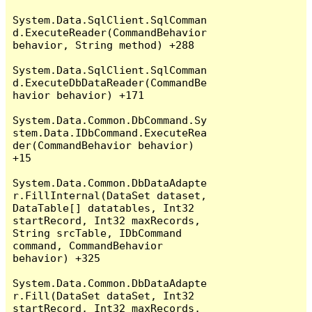
System.Data.SqlClient.SqlComman
d.ExecuteReader(CommandBehavior 
behavior, String method) +288

System.Data.SqlClient.SqlComman
d.ExecuteDbDataReader(CommandBe
havior behavior) +171

System.Data.Common.DbCommand.Sy
stem.Data.IDbCommand.ExecuteRea
der(CommandBehavior behavior) 
+15

System.Data.Common.DbDataAdapte
r.FillInternal(DataSet dataset, 
DataTable[] datatables, Int32 
startRecord, Int32 maxRecords, 
String srcTable, IDbCommand 
command, CommandBehavior 
behavior) +325

System.Data.Common.DbDataAdapte
r.Fill(DataSet dataSet, Int32 
startRecord, Int32 maxRecords, 