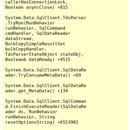
callerHasConnectionLock, 
Boolean asyncClose) +815

System.Data.SqlClient.TdsParser
.TryRun(RunBehavior 
runBehavior, SqlCommand 
cmdHandler, SqlDataReader 
dataStream, 
BulkCopySimpleResultSet 
bulkCopyHandler, 
TdsParserStateObject stateObj, 
Boolean& dataReady) +4515

System.Data.SqlClient.SqlDataRe
ader.TryConsumeMetaData() +69

System.Data.SqlClient.SqlDataRe
ader.get_MetaData() +134

System.Data.SqlClient.SqlComman
d.FinishExecuteReader(SqlDataRe
ader ds, RunBehavior 
runBehavior, String 
resetOptionsString) +6553981
