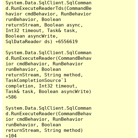
System.Data.SqlClient.SqlComman
d.RunExecuteReaderTds(CommandBe
havior cmdBehavior, RunBehavior 
runBehavior, Boolean 
returnStream, Boolean async, 
Int32 timeout, Task& task, 
Boolean asyncWrite, 
SqlDataReader ds) +6556619

System.Data.SqlClient.SqlComman
d.RunExecuteReader(CommandBehav
ior cmdBehavior, RunBehavior 
runBehavior, Boolean 
returnStream, String method, 
TaskCompletionSource`1 
completion, Int32 timeout, 
Task& task, Boolean asyncWrite) 
+586

System.Data.SqlClient.SqlComman
d.RunExecuteReader(CommandBehav
ior cmdBehavior, RunBehavior 
runBehavior, Boolean 
returnStream, String method) 
+104
