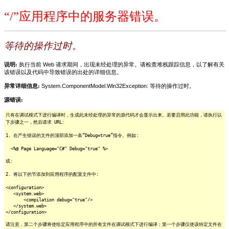
“/”应用程序中的服务器错误。
等待的操作过时。
说明:
执行当前 Web 请求期间，出现未经处理的异常。请检查堆栈跟踪信息，以了解有关
该错误以及代码中导致错误的出处的详细信息。
异常详细信息:
System.ComponentModel.Win32Exception: 等待的操作过时。
源错误:
只有在调试模式下进行编译时，生成此未经处理的异常的源代码才会显示出来。若要启用此功能，请执行以
下步骤之一，然后请求 URL:
1. 在产生错误的文件的顶部添加一条“Debug=true”指令。例如:
<%@ Page Language="C#" Debug="true" %>
或:
2. 将以下的节添加到应用程序的配置文件中:
<configuration>
<system.web>
<compilation debug="true"/>
</system.web>
</configuration>
请注意，第二个步骤将使给定应用程序中的所有文件在调试模式下进行编译；第一个步骤仅使该特定文件在