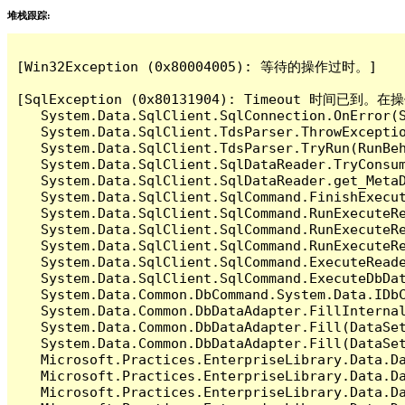
堆栈跟踪:
[Win32Exception (0x80004005): 等待的操作过时。]

[SqlException (0x80131904): Timeout 时间
   System.Data.SqlClient.SqlConnection.OnError(S
   System.Data.SqlClient.TdsParser.ThrowExceptio
   System.Data.SqlClient.TdsParser.TryRun(RunBe
   System.Data.SqlClient.SqlDataReader.TryConsum
   System.Data.SqlClient.SqlDataReader.get_MetaD
   System.Data.SqlClient.SqlCommand.FinishExecut
   System.Data.SqlClient.SqlCommand.RunExecuteR
   System.Data.SqlClient.SqlCommand.RunExecuteR
   System.Data.SqlClient.SqlCommand.RunExecuteRe
   System.Data.SqlClient.SqlCommand.ExecuteReade
   System.Data.SqlClient.SqlCommand.ExecuteDbDat
   System.Data.Common.DbCommand.System.Data.IDbC
   System.Data.Common.DbDataAdapter.FillInterna
   System.Data.Common.DbDataAdapter.Fill(DataSet
   System.Data.Common.DbDataAdapter.Fill(DataSet
   Microsoft.Practices.EnterpriseLibrary.Data.Da
   Microsoft.Practices.EnterpriseLibrary.Data.Da
   Microsoft.Practices.EnterpriseLibrary.Data.Da