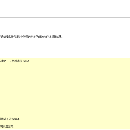
关该错误以及代码中导致错误的出处的详细信息。
之一，然后请求 URL:
试模式下进行编译。
序调试已禁用。