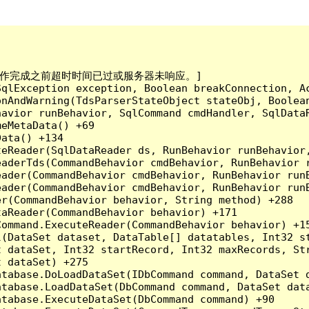
已到。在操作完成之前超时时间已过或服务器未响应。]

qlException exception, Boolean breakConnection, Ac
nAndWarning(TdsParserStateObject stateObj, Boolean
havior runBehavior, SqlCommand cmdHandler, SqlData
eMetaData() +69

ata() +134

eReader(SqlDataReader ds, RunBehavior runBehavior,
eaderTds(CommandBehavior cmdBehavior, RunBehavior 
eader(CommandBehavior cmdBehavior, RunBehavior run
ader(CommandBehavior cmdBehavior, RunBehavior runB
r(CommandBehavior behavior, String method) +288

aReader(CommandBehavior behavior) +171

ommand.ExecuteReader(CommandBehavior behavior) +15
l(DataSet dataset, DataTable[] datatables, Int32 st
 dataSet, Int32 startRecord, Int32 maxRecords, Str
 dataSet) +275

tabase.DoLoadDataSet(IDbCommand command, DataSet d
tabase.LoadDataSet(DbCommand command, DataSet data
tabase.ExecuteDataSet(DbCommand command) +90
