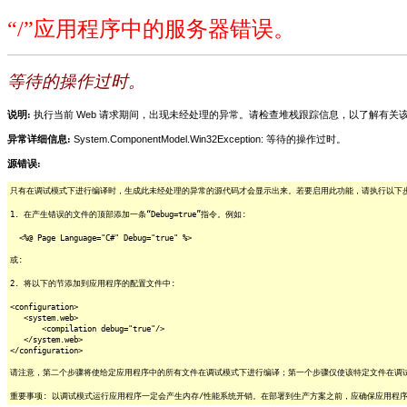
“/”应用程序中的服务器错误。
等待的操作过时。
说明:
执行当前 Web 请求期间，出现未经处理的异常。请检查堆栈跟踪信息，以了解有
异常详细信息:
System.ComponentModel.Win32Exception: 等待的操作过时。
源错误:
只有在调试模式下进行编译时，生成此未经处理的异常的源代码才会显示出来。若要启用此功能，请执行以下步骤
1. 在产生错误的文件的顶部添加一条“Debug=true”指令。例如:
<%@ Page Language="C#" Debug="true" %>
或:
2. 将以下的节添加到应用程序的配置文件中:
<configuration>
<system.web>
<compilation debug="true"/>
</system.web>
</configuration>
请注意，第二个步骤将使给定应用程序中的所有文件在调试模式下进行编译；第一个步骤仅使该特定文件在调
重要事项: 以调试模式运行应用程序一定会产生内存/性能系统开销。在部署到生产方案之前，应确保应用程