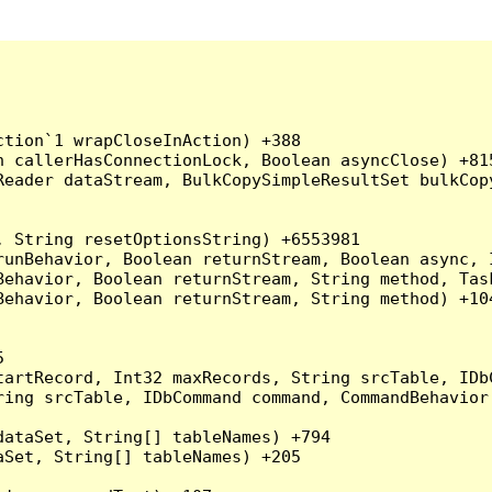
tion`1 wrapCloseInAction) +388

 callerHasConnectionLock, Boolean asyncClose) +815
Reader dataStream, BulkCopySimpleResultSet bulkCop
 String resetOptionsString) +6553981

runBehavior, Boolean returnStream, Boolean async, 
Behavior, Boolean returnStream, String method, Tas
ehavior, Boolean returnStream, String method) +104


artRecord, Int32 maxRecords, String srcTable, IDbC
ing srcTable, IDbCommand command, CommandBehavior 
ataSet, String[] tableNames) +794

Set, String[] tableNames) +205
