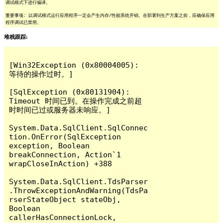
调试模式下进行编译。
重要事项: 以调试模式运行应用程序一定会产生内存/性能系统开销。在部署到生产方案之前，应确保应用
程序调试已禁用。
堆栈跟踪:
[Win32Exception (0x80004005): 
等待的操作过时。]

[SqlException (0x80131904): 
Timeout 时间已到。在操作完成之前超
时时间已过或服务器未响应。]

System.Data.SqlClient.SqlConnec
tion.OnError(SqlException 
exception, Boolean 
breakConnection, Action`1 
wrapCloseInAction) +388

System.Data.SqlClient.TdsParser
.ThrowExceptionAndWarning(TdsPa
rserStateObject stateObj, 
Boolean 
callerHasConnectionLock, 