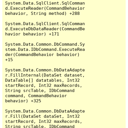
System.Data.SqlClient.SqlComman
d.ExecuteReader(CommandBehavior 
behavior, String method) +288

System.Data.SqlClient.SqlComman
d.ExecuteDbDataReader(CommandBe
havior behavior) +171

System.Data.Common.DbCommand.Sy
stem.Data.IDbCommand.ExecuteRea
der(CommandBehavior behavior) 
+15

System.Data.Common.DbDataAdapte
r.FillInternal(DataSet dataset, 
DataTable[] datatables, Int32 
startRecord, Int32 maxRecords, 
String srcTable, IDbCommand 
command, CommandBehavior 
behavior) +325

System.Data.Common.DbDataAdapte
r.Fill(DataSet dataSet, Int32 
startRecord, Int32 maxRecords, 
String srcTable, IDbCommand 