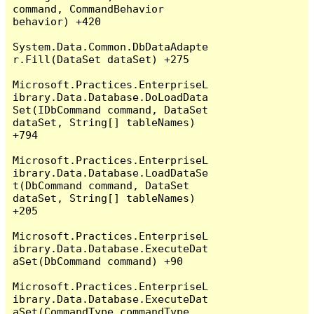
command, CommandBehavior 
behavior) +420

System.Data.Common.DbDataAdapte
r.Fill(DataSet dataSet) +275

Microsoft.Practices.EnterpriseL
ibrary.Data.Database.DoLoadData
Set(IDbCommand command, DataSet 
dataSet, String[] tableNames) 
+794

Microsoft.Practices.EnterpriseL
ibrary.Data.Database.LoadDataSe
t(DbCommand command, DataSet 
dataSet, String[] tableNames) 
+205

Microsoft.Practices.EnterpriseL
ibrary.Data.Database.ExecuteDat
aSet(DbCommand command) +90

Microsoft.Practices.EnterpriseL
ibrary.Data.Database.ExecuteDat
aSet(CommandType commandType, 