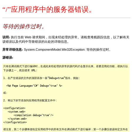
“/”应用程序中的服务器错误。
等待的操作过时。
说明:
执行当前 Web 请求期间，出现未经处理的异常。请检查堆栈跟踪信息，以了解有关
该错误以及代码中导致错误的出处的详细信息。
异常详细信息:
System.ComponentModel.Win32Exception: 等待的操作过时。
源错误:
只有在调试模式下进行编译时，生成此未经处理的异常的源代码才会显示出来。若要启用此功能，请执行以
下步骤之一，然后请求 URL:
1. 在产生错误的文件的顶部添加一条“Debug=true”指令。例如:
<%@ Page Language="C#" Debug="true" %>
或:
2. 将以下的节添加到应用程序的配置文件中:
<configuration>
<system.web>
<compilation debug="true"/>
</system.web>
</configuration>
请注意，第二个步骤将使给定应用程序中的所有文件在调试模式下进行编译；第一个步骤仅使该特定文件在