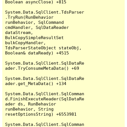
Boolean asyncClose) +815

System.Data.SqlClient.TdsParser
.TryRun(RunBehavior 
runBehavior, SqlCommand 
cmdHandler, SqlDataReader 
dataStream, 
BulkCopySimpleResultSet 
bulkCopyHandler, 
TdsParserStateObject stateObj, 
Boolean& dataReady) +4515

System.Data.SqlClient.SqlDataRe
ader.TryConsumeMetaData() +69

System.Data.SqlClient.SqlDataRe
ader.get_MetaData() +134

System.Data.SqlClient.SqlComman
d.FinishExecuteReader(SqlDataRe
ader ds, RunBehavior 
runBehavior, String 
resetOptionsString) +6553981

System.Data.SqlClient.SqlComman