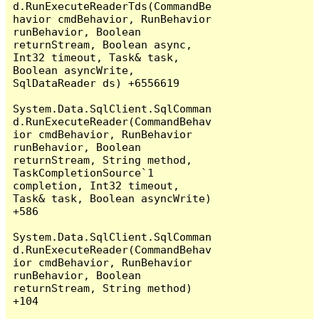
d.RunExecuteReaderTds(CommandBe
havior cmdBehavior, RunBehavior 
runBehavior, Boolean 
returnStream, Boolean async, 
Int32 timeout, Task& task, 
Boolean asyncWrite, 
SqlDataReader ds) +6556619

System.Data.SqlClient.SqlComman
d.RunExecuteReader(CommandBehav
ior cmdBehavior, RunBehavior 
runBehavior, Boolean 
returnStream, String method, 
TaskCompletionSource`1 
completion, Int32 timeout, 
Task& task, Boolean asyncWrite) 
+586

System.Data.SqlClient.SqlComman
d.RunExecuteReader(CommandBehav
ior cmdBehavior, RunBehavior 
runBehavior, Boolean 
returnStream, String method) 
+104
