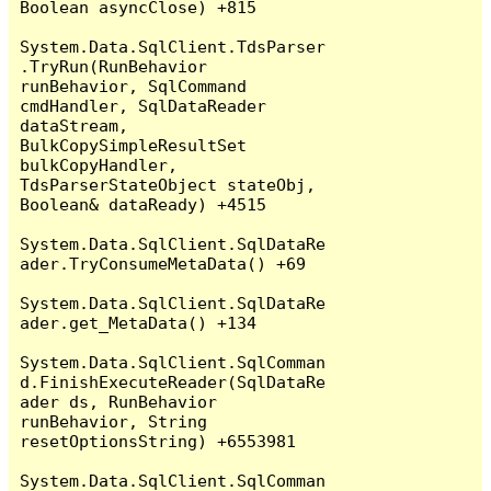
Boolean asyncClose) +815

System.Data.SqlClient.TdsParser
.TryRun(RunBehavior 
runBehavior, SqlCommand 
cmdHandler, SqlDataReader 
dataStream, 
BulkCopySimpleResultSet 
bulkCopyHandler, 
TdsParserStateObject stateObj, 
Boolean& dataReady) +4515

System.Data.SqlClient.SqlDataRe
ader.TryConsumeMetaData() +69

System.Data.SqlClient.SqlDataRe
ader.get_MetaData() +134

System.Data.SqlClient.SqlComman
d.FinishExecuteReader(SqlDataRe
ader ds, RunBehavior 
runBehavior, String 
resetOptionsString) +6553981

System.Data.SqlClient.SqlComman