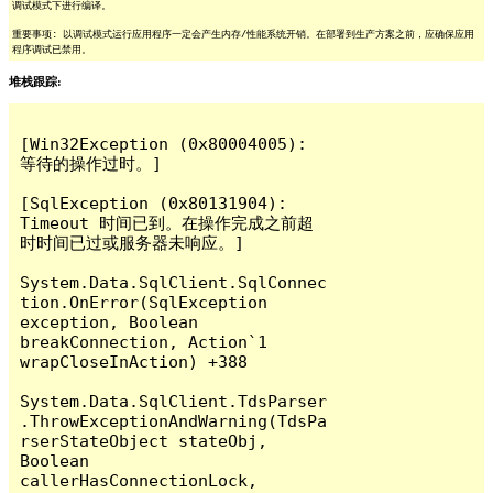
调试模式下进行编译。
重要事项: 以调试模式运行应用程序一定会产生内存/性能系统开销。在部署到生产方案之前，应确保应用
程序调试已禁用。
堆栈跟踪:
[Win32Exception (0x80004005): 
等待的操作过时。]

[SqlException (0x80131904): 
Timeout 时间已到。在操作完成之前超
时时间已过或服务器未响应。]

System.Data.SqlClient.SqlConnec
tion.OnError(SqlException 
exception, Boolean 
breakConnection, Action`1 
wrapCloseInAction) +388

System.Data.SqlClient.TdsParser
.ThrowExceptionAndWarning(TdsPa
rserStateObject stateObj, 
Boolean 
callerHasConnectionLock, 