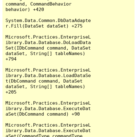
command, CommandBehavior 
behavior) +420

System.Data.Common.DbDataAdapte
r.Fill(DataSet dataSet) +275

Microsoft.Practices.EnterpriseL
ibrary.Data.Database.DoLoadData
Set(IDbCommand command, DataSet 
dataSet, String[] tableNames) 
+794

Microsoft.Practices.EnterpriseL
ibrary.Data.Database.LoadDataSe
t(DbCommand command, DataSet 
dataSet, String[] tableNames) 
+205

Microsoft.Practices.EnterpriseL
ibrary.Data.Database.ExecuteDat
aSet(DbCommand command) +90

Microsoft.Practices.EnterpriseL
ibrary.Data.Database.ExecuteDat
aSet(CommandType commandType, 