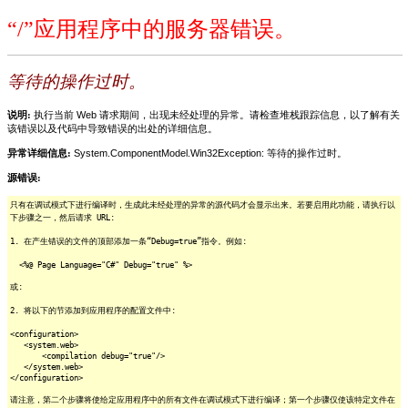
“/”应用程序中的服务器错误。
等待的操作过时。
说明:
执行当前 Web 请求期间，出现未经处理的异常。请检查堆栈跟踪信息，以了解有关
该错误以及代码中导致错误的出处的详细信息。
异常详细信息:
System.ComponentModel.Win32Exception: 等待的操作过时。
源错误:
只有在调试模式下进行编译时，生成此未经处理的异常的源代码才会显示出来。若要启用此功能，请执行以
下步骤之一，然后请求 URL:
1. 在产生错误的文件的顶部添加一条“Debug=true”指令。例如:
<%@ Page Language="C#" Debug="true" %>
或:
2. 将以下的节添加到应用程序的配置文件中:
<configuration>
<system.web>
<compilation debug="true"/>
</system.web>
</configuration>
请注意，第二个步骤将使给定应用程序中的所有文件在调试模式下进行编译；第一个步骤仅使该特定文件在