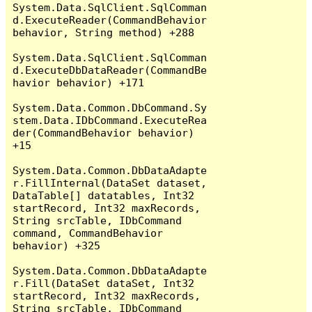
System.Data.SqlClient.SqlComman
d.ExecuteReader(CommandBehavior 
behavior, String method) +288

System.Data.SqlClient.SqlComman
d.ExecuteDbDataReader(CommandBe
havior behavior) +171

System.Data.Common.DbCommand.Sy
stem.Data.IDbCommand.ExecuteRea
der(CommandBehavior behavior) 
+15

System.Data.Common.DbDataAdapte
r.FillInternal(DataSet dataset, 
DataTable[] datatables, Int32 
startRecord, Int32 maxRecords, 
String srcTable, IDbCommand 
command, CommandBehavior 
behavior) +325

System.Data.Common.DbDataAdapte
r.Fill(DataSet dataSet, Int32 
startRecord, Int32 maxRecords, 
String srcTable, IDbCommand 