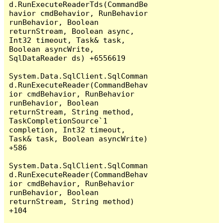
d.RunExecuteReaderTds(CommandBe
havior cmdBehavior, RunBehavior 
runBehavior, Boolean 
returnStream, Boolean async, 
Int32 timeout, Task& task, 
Boolean asyncWrite, 
SqlDataReader ds) +6556619

System.Data.SqlClient.SqlComman
d.RunExecuteReader(CommandBehav
ior cmdBehavior, RunBehavior 
runBehavior, Boolean 
returnStream, String method, 
TaskCompletionSource`1 
completion, Int32 timeout, 
Task& task, Boolean asyncWrite) 
+586

System.Data.SqlClient.SqlComman
d.RunExecuteReader(CommandBehav
ior cmdBehavior, RunBehavior 
runBehavior, Boolean 
returnStream, String method) 
+104
